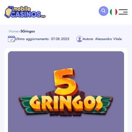
Home
>
5Gringos
Ultimo aggiornamento: 07.08.2025
Autore: Alessandro Vitale