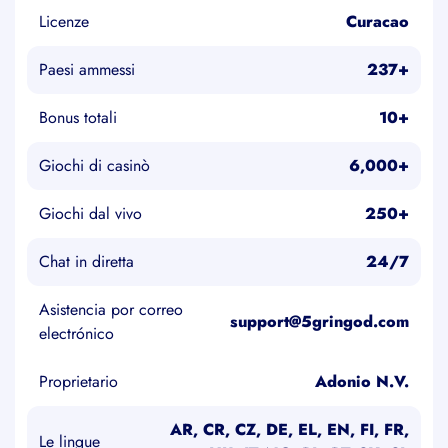
Licenze
Curacao
Paesi ammessi
237+
Bonus totali
10+
Giochi di casinò
6,000+
Giochi dal vivo
250+
Chat in diretta
24/7
Asistencia por correo
support@5gringod.com
electrónico
Proprietario
Adonio N.V.
AR
CR
CZ
DE
EL
EN
FI
FR
Le lingue