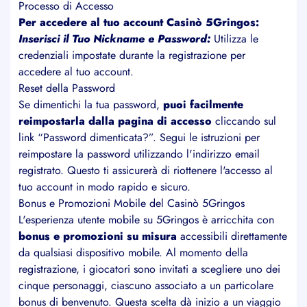
Processo di Accesso
Per accedere al tuo account Casinò 5Gringos:
Inserisci il Tuo Nickname e Password:
Utilizza le
credenziali impostate durante la registrazione per
accedere al tuo account.
Reset della Password
Se dimentichi la tua password,
puoi facilmente
reimpostarla dalla pagina di accesso
cliccando sul
link “Password dimenticata?”. Segui le istruzioni per
reimpostare la password utilizzando l'indirizzo email
registrato. Questo ti assicurerà di riottenere l'accesso al
tuo account in modo rapido e sicuro.
Bonus e Promozioni Mobile del Casinò 5Gringos
L'esperienza utente mobile su 5Gringos è arricchita con
bonus e promozioni su misura
accessibili direttamente
da qualsiasi dispositivo mobile. Al momento della
registrazione, i giocatori sono invitati a scegliere uno dei
cinque personaggi, ciascuno associato a un particolare
bonus di benvenuto. Questa scelta dà inizio a un viaggio