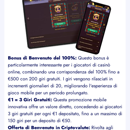
Bonus di Benvenuto del 100%:
Questo bonus è
particolarmente interessante per i giocatori di casinò
online, combinando una corrispondenza del 100% fino a
€500 con 200 giri gratuiti. I giri vengono rilasciati in
incrementi giornalieri di 20, migliorando l'esperienza di
gioco mobile per un periodo prolungato.
€1 = 3 Giri Gratuiti:
Questa promozione mobile
innovativa offre un valore diretto, concedendo ai giocatori
3 giri gratuiti per ogni €1 depositato, fino a un massimo di
150 giri per un deposito di €50.
Offerta di Benvenuto in Criptovalute:
Rivolta agli