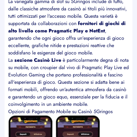
La variegata gamma di slot su 5Gringos include di tutto,
dalle classiche atmosfere da casinò ai titoli più innovativi,
tutti ottimizzati per l'accesso mobile. Questa varietà è
supportata da collaborazioni con
fornitori di giochi di
alto livello come Pragmatic Play e NetEnt
,
garantendo che ogni gioco offra un'esperienza di gioco
eccellente, grafiche nitide e prestazioni reattive che
soddisfano le esigenze del gioco mobile.
La
sezione Casinò Live
è particolarmente degna di nota
su mobile, con croupier dal vivo di Pragmatic Play Live ed
Evolution Gaming che portano professionalità e fascino
all'esperienza di gioco. Questa sezione si adatta bene ai
formati mobili, offrendo un'autentica atmosfera da casinò
e garantendo un gioco equo, essenziale per la fiducia e il
coinvolgimento in un ambiente mobile.
Opzioni di Pagamento Mobile su Casinò 5Gringos