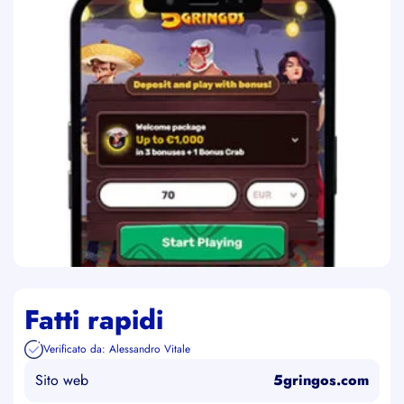
Fatti rapidi
Verificato da: Alessandro Vitale
Sito web
5gringos.com