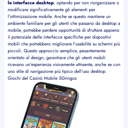
le interfacce desktop
, optando per non riorganizzare o
modificare significativamente gli elementi per
l'ottimizzazione mobile. Anche se questo mantiene un
ambiente familiare per gli utenti che passano da desktop a
mobile, potrebbe perdere opportunità di sfruttare appieno
il potenziale delle interfacce specifiche per dispositivi
mobili che potrebbero migliorare l'usabilità su schermi più
piccoli. Questo approccio semplice, pesantemente
orientato al design, garantisce che gli utenti mobili
ricevano un'esperienza visivamente attraente, anche se con
uno stile di navigazione più tipico dell'uso desktop.
Giochi del Casinò Mobile 5Gringos