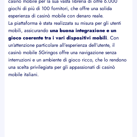
casinò mobile per la sua vasta libreria di oltre 6.000
giochi di più di 100 fornitori, che offre una solida
esperienza di casinò mobile con denaro reale.
La piattaforma è stata realizzata su misura per gli utenti
mobili, assicurando
una buona integrazione e un
gioco coerente tra i vari dispositivi mobili
. Con
un’attenzione particolare all’esperienza dell’utente, il
casinò mobile 5Gringos offre una navigazione senza
interruzioni e un ambiente di gioco ricco, che lo rendono
una scelta privilegiata per gli appassionati di casinò
mobile italiani.