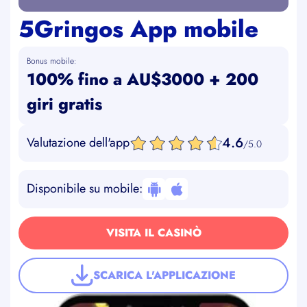
5Gringos App mobile
Bonus mobile:
100% fino a AU$3000 + 200
giri gratis
4.6
Valutazione dell'app
/5.0
Disponibile su mobile:
VISITA IL CASINÒ
SCARICA L'APPLICAZIONE