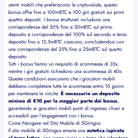
utenti mobili che preferiscono le criptovalute, questo
bonus offre fino a 100mBTC e 100 giri gratuiti sui primi
quattro depositi. I bonus strutturati includono una
corrispondenza del 50% fino a 50mBTC sul primo
deposito e corrispondenze del 100% sul secondo e terzo
deposito fino a 12,5mBTC ciascuno, concludendosi con
una corrispondenza del 25% fino a 25mBTC sul quarto
deposito.
Tutti i bonus hanno un requisito di scommessa di 35x,
mentre i giri gratuiti richiedono una scommessa di 40x.
Queste condizioni assicurano che i giocatori mobili
debbano completare tutte le scommesse entro 10 giorni
per mantenere le vincite.
È necessario un deposito
minimo di €10 per la maggior parte dei bonus
,
garantendo ai giocatori mobili punti di ingresso chiari e
accessibili per l'engagement con i bonus.
Come Navigare nel Sito Mobile di 5Gringos
Il sito mobile di 5Gringos emana una
estetica ispirata
al tema latino
, con icone vivaci e a tema che infondono