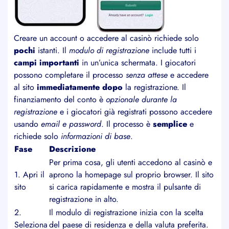
Creare un account o accedere al casinò richiede solo
pochi
istanti. Il
modulo di registrazione
include tutti i
campi importanti
in un’unica schermata. I giocatori
possono completare il processo
senza attese
e accedere
al sito
immediatamente dopo
la registrazione. Il
finanziamento del conto è
opzionale durante la
registrazione
e i giocatori già registrati possono accedere
usando
email e password
. Il processo è
semplice
e
richiede solo
informazioni di base
.
Fase
Descrizione
Per prima cosa, gli utenti accedono al casinò e
1. Apri il
aprono la homepage sul proprio browser. Il sito
sito
si carica rapidamente e mostra il pulsante di
registrazione in alto.
2.
Il modulo di registrazione inizia con la scelta
Seleziona
del paese di residenza e della valuta preferita.