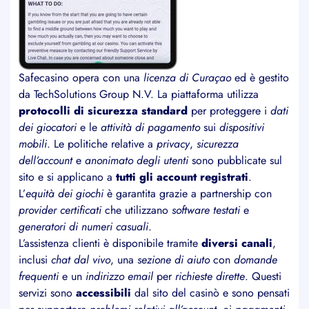
Safecasino opera con una
licenza di Curaçao
ed è gestito
da TechSolutions Group N.V. La piattaforma utilizza
protocolli di sicurezza standard
per proteggere i
dati
dei giocatori
e le
attività di pagamento
sui
dispositivi
mobili
. Le politiche relative a
privacy
,
sicurezza
dell’account
e
anonimato degli utenti
sono pubblicate sul
sito e si applicano a
tutti gli account registrati
.
L’
equità dei giochi
è garantita grazie a partnership con
provider certificati
che utilizzano
software testati
e
generatori di numeri casuali
.
L’assistenza clienti è disponibile tramite
diversi canali
,
inclusi
chat dal vivo
, una
sezione di aiuto
con
domande
frequenti
e un
indirizzo email
per
richieste dirette
. Questi
servizi sono
accessibili
dal sito del casinò e sono pensati