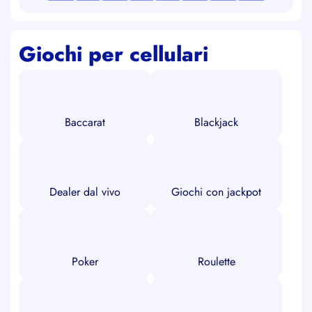
Giochi per cellulari
Baccarat
Blackjack
Dealer dal vivo
Giochi con jackpot
Poker
Roulette