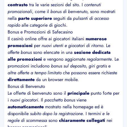
contrasto
tra le varie sezioni del sito. I
contenuti
promozionali
, come il
bonus di benvenuto
, sono mostrati
nella
parte superiore
seguiti da
pulsanti di accesso
rapido
alle categorie di giochi.
Bonus e Promozioni di Safecasino
Il casinò online offre ai giocatori italiani
numerose
promozioni
per
nuovi utenti e giocatori di ritorno
. Le
offerte bonus
sono elencate in una
sezione dedicata
alle promozioni
e vengono aggiornate
regolarmente
. Le
promozioni includono
bonus sul deposito
,
giri gratis
e
altre offerte a tempo limitato
che possono essere richieste
direttamente
da un browser mobile.
Bonus di Benvenuto
Le offerte di benvenuto sono il
principale
punto forte per
i
nuovi giocatori
. Il
pacchetto bonus
viene
automaticamente
mostrato nella homepage ed è
disponibile
subito dopo la registrazione
. I
termini e le
regole di scommessa
sono
chiaramente collegati
nei