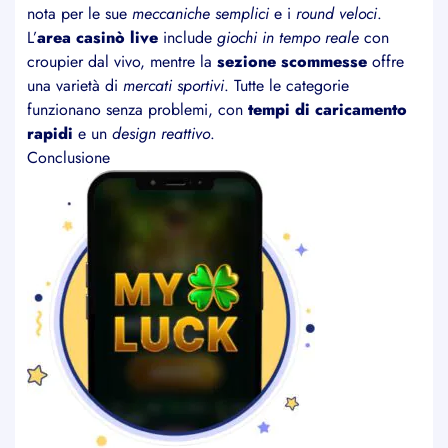
nota per le sue
meccaniche semplici
e i
round veloci
.
L’
area casinò live
include
giochi in tempo reale
con
croupier dal vivo, mentre la
sezione scommesse
offre
una varietà di
mercati sportivi
. Tutte le categorie
funzionano senza problemi, con
tempi di caricamento
rapidi
e un
design reattivo
.
Conclusione