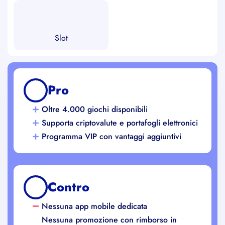
Slot
Pro
Oltre 4.000 giochi disponibili
Supporta criptovalute e portafogli elettronici
Programma VIP con vantaggi aggiuntivi
Contro
Nessuna app mobile dedicata
Nessuna promozione con rimborso in