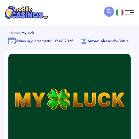
Home
>
MyLuck
Ultimo aggiornamento: 09.06.2025
Autore: Alessandro Vitale