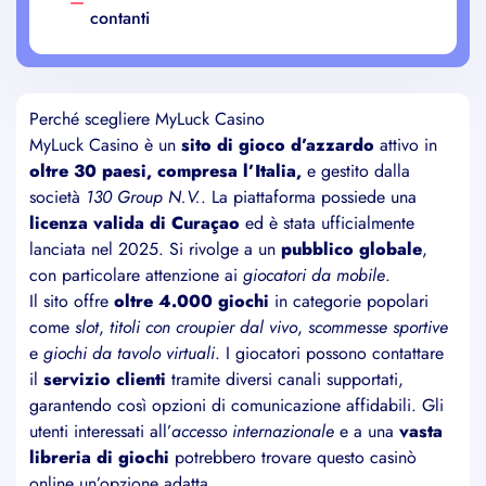
contanti
Perché scegliere MyLuck Casino
MyLuck Casino è un
sito di gioco d’azzardo
attivo in
oltre 30 paesi, compresa l’Italia,
e gestito dalla
società
130 Group N.V.
. La piattaforma possiede una
licenza valida di Curaçao
ed è stata ufficialmente
lanciata nel 2025. Si rivolge a un
pubblico globale
,
con particolare attenzione ai
giocatori da mobile
.
Il sito offre
oltre 4.000 giochi
in categorie popolari
come
slot
,
titoli con croupier dal vivo
,
scommesse sportive
e
giochi da tavolo virtuali
. I giocatori possono contattare
il
servizio clienti
tramite diversi canali supportati,
garantendo così opzioni di comunicazione affidabili. Gli
utenti interessati all’
accesso internazionale
e a una
vasta
libreria di giochi
potrebbero trovare questo casinò
online un’opzione adatta.