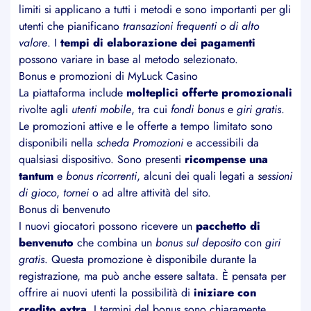
limiti si applicano a tutti i metodi e sono importanti per gli
utenti che pianificano
transazioni frequenti o di alto
valore
. I
tempi di elaborazione dei pagamenti
possono variare in base al metodo selezionato.
Bonus e promozioni di MyLuck Casino
La piattaforma include
molteplici offerte promozionali
rivolte agli
utenti mobile
, tra cui
fondi bonus
e
giri gratis
.
Le promozioni attive e le offerte a tempo limitato sono
disponibili nella
scheda Promozioni
e accessibili da
qualsiasi dispositivo. Sono presenti
ricompense una
tantum
e
bonus ricorrenti
, alcuni dei quali legati a
sessioni
di gioco
,
tornei
o ad altre attività del sito.
Bonus di benvenuto
I nuovi giocatori possono ricevere un
pacchetto di
benvenuto
che combina un
bonus sul deposito
con
giri
gratis
. Questa promozione è disponibile durante la
registrazione, ma può anche essere saltata. È pensata per
offrire ai nuovi utenti la possibilità di
iniziare con
credito extra
. I termini del bonus sono chiaramente