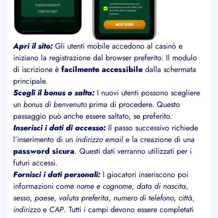
Apri il sito:
Gli utenti mobile accedono al casinò e
iniziano la registrazione dal browser preferito. Il modulo
di iscrizione è
facilmente accessibile
dalla schermata
principale.
Scegli il bonus o salta:
I nuovi utenti possono scegliere
un
bonus di benvenuto
prima di procedere. Questo
passaggio può anche essere saltato, se preferito.
Inserisci i dati di accesso:
Il passo successivo richiede
l’inserimento di un
indirizzo email
e la creazione di una
password sicura
. Questi dati verranno utilizzati per i
futuri accessi.
Fornisci i dati personali:
I giocatori inseriscono poi
informazioni come
nome e cognome
,
data di nascita
,
sesso
,
paese
,
valuta preferita
,
numero di telefono
,
città
,
indirizzo
e
CAP
. Tutti i campi devono essere completati
per continuare.