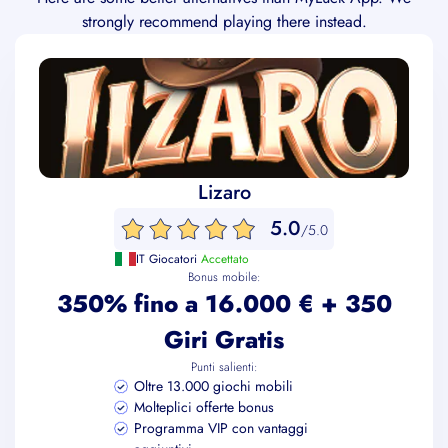
strongly recommend playing there instead.
Lizaro
5.0
/5.0
IT Giocatori
Accettato
Bonus mobile:
350% fino a 16.000 € + 350
Giri Gratis
Punti salienti:
Oltre 13.000 giochi mobili
Molteplici offerte bonus
Programma VIP con vantaggi
aggiuntivi