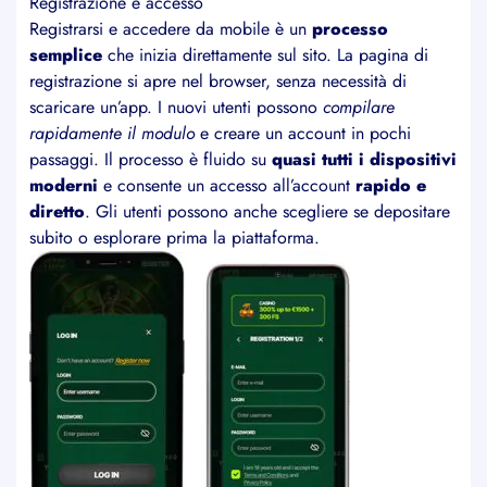
Registrarsi e accedere da mobile è un
processo
semplice
che inizia direttamente sul sito. La pagina di
registrazione si apre nel browser, senza necessità di
scaricare un’app. I nuovi utenti possono
compilare
rapidamente il modulo
e creare un account in pochi
passaggi. Il processo è fluido su
quasi tutti i dispositivi
moderni
e consente un accesso all’account
rapido e
diretto
. Gli utenti possono anche scegliere se depositare
subito o esplorare prima la piattaforma.