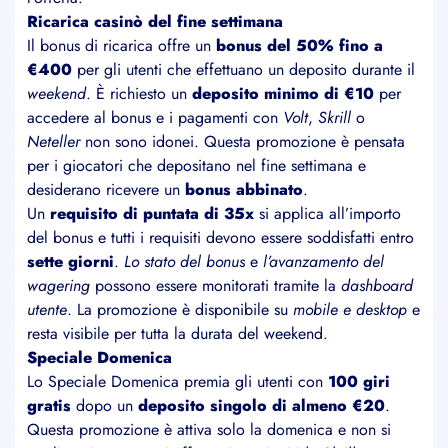
Ricarica casinò del fine settimana
Il bonus di ricarica offre un
bonus del 50% fino a
€400
per gli utenti che effettuano un deposito durante il
weekend
. È richiesto un
deposito minimo di €10
per
accedere al bonus e i pagamenti con
Volt
,
Skrill
o
Neteller
non sono idonei. Questa promozione è pensata
per i giocatori che depositano nel fine settimana e
desiderano ricevere un
bonus abbinato
.
Un
requisito di puntata di 35x
si applica all’importo
del bonus e tutti i requisiti devono essere soddisfatti entro
sette giorni
.
Lo stato del bonus
e
l’avanzamento del
wagering
possono essere monitorati tramite la
dashboard
utente
. La promozione è disponibile su
mobile e desktop
e
resta visibile per tutta la durata del weekend.
Speciale Domenica
Lo Speciale Domenica premia gli utenti con
100 giri
gratis
dopo un
deposito singolo di almeno €20
.
Questa promozione è attiva solo la domenica e non si
applica ai pagamenti effettuati tramite
Volt
,
Skrill
o