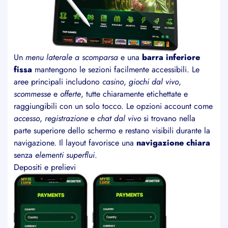
Un
menu laterale a scomparsa
e una
barra inferiore
fissa
mantengono le sezioni facilmente accessibili. Le
aree principali includono
casino
,
giochi dal vivo
,
scommesse
e
offerte
, tutte chiaramente etichettate e
raggiungibili con un solo tocco. Le opzioni account come
accesso
,
registrazione
e
chat dal vivo
si trovano nella
parte superiore dello schermo e restano visibili durante la
navigazione. Il layout favorisce una
navigazione chiara
senza
elementi superflui
.
Depositi e prelievi