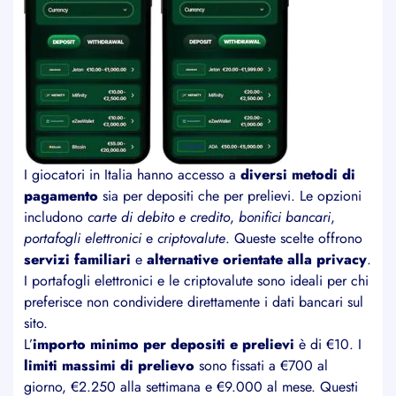
I giocatori in Italia hanno accesso a
diversi metodi di
pagamento
sia per depositi che per prelievi. Le opzioni
includono
carte di debito e credito
,
bonifici bancari
,
portafogli elettronici
e
criptovalute
. Queste scelte offrono
servizi familiari
e
alternative orientate alla privacy
.
I portafogli elettronici e le criptovalute sono ideali per chi
preferisce non condividere direttamente i dati bancari sul
sito.
L’
importo minimo per depositi e prelievi
è di €10. I
limiti massimi di prelievo
sono fissati a €700 al
giorno, €2.250 alla settimana e €9.000 al mese. Questi