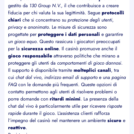
gestito da
130 Group N.V.
, il che contribuisce a creare
fiducia per chi valuta la sua legittimità. Segue
protocolli
chiari
che si concentrano su
protezione degli utenti
,
privacy
e
anonimato
. Le misure di sicurezza sono
progettate per
proteggere i dati personali
e garantire
un gioco equo
. Questo rassicura i giocatori preoccupati
per la
sicurezza online
. Il casinò promuove anche il
gioco responsabile
attraverso politiche che mirano a
proteggere gli utenti da
comportamenti di gioco dannosi
.
Il supporto è disponibile tramite
molteplici canali
, tra
cui
chat dal vivo
,
indirizzo email di supporto
e una
pagina
FAQ
con le domande più frequenti. Queste opzioni di
contatto permettono agli utenti di risolvere problemi o
porre domande con
ritardi minimi
. La presenza della
chat dal vivo è particolarmente utile per ricevere
risposte
rapide
durante il gioco. L’assistenza clienti rafforza
l’impegno del casinò nel mantenere un ambiente
sicuro
e
reattivo
.
Registrazione e accesso