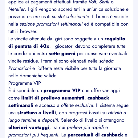
Neteller
. I giri vengono accreditati in un’unica soluzione e
possono essere usati su
slot selezionate
. Il bonus è visibile
nella
sezione promozioni settimanali
ed è compatibile con
tutti i browser.
Le vincite ottenute dai giri sono soggette a un
requisito
di puntata di 40x
. I giocatori devono completare tutte
le condizioni entro
sette giorni
per conservare eventuali
vincite residue. I termini sono elencati nella
scheda
Promozioni
e l’offerta resta visibile per tutta la giornata
nelle domeniche valide.
Programma VIP
È disponibile un
programma VIP
che offre vantaggi
come
limiti di prelievo aumentati
,
cashback
settimanali
e accesso a
offerte esclusive
. Il sistema segue
una
struttura a livelli
, con progressi basati su
attività a
lungo termine
e
depositi
. Salendo di livello si ottengono
ulteriori vantaggi
, tra cui
prelievi più rapidi
e
promozioni più frequenti
. Le
percentuali di cashback
e