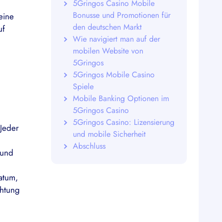
5Gringos Casino Mobile
Bonusse und Promotionen für
eine
den deutschen Markt
uf
Wie navigiert man auf der
mobilen Website von
5Gringos
5Gringos Mobile Casino
Spiele
Mobile Banking Optionen im
5Gringos Casino
5Gringos Casino: Lizensierung
 Jeder
und mobile Sicherheit
Abschluss
 und
atum,
chtung