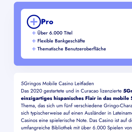
Pro
Über 6.000 Titel
Flexible Bankgeschäfte
Thematische Benutzeroberfläche
5Gringos Mobile Casino Leitfaden
Das 2020 gestartete und in Curacao lizenzierte
5Gr
einzigartiges hispanisches Flair in das mobile
Thema, das sich um fünf verschiedene Gringo-Charak
sich typischerweise auf einen Ausländer in Lateina
Casinos eine spielerische Note. Das Casino ist auf 
umfangreiche Bibliothek mit über 6.000 Spielen von