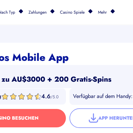
Nach Typ
Zahlungen
Casino Spiele
Mehr
os Mobile App
 zu AU$3000 + 200 Gratis-Spins
4.6
g
Verfügbar auf dem Handy:
/5.0
SINO BESUCHEN
APP HERUNT