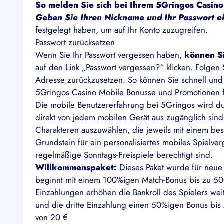
So melden Sie sich bei Ihrem 5Gringos Casino
Geben Sie Ihren Nickname und Ihr Passwort ei
festgelegt haben, um auf Ihr Konto zuzugreifen.
Passwort zurücksetzen
Wenn Sie Ihr Passwort vergessen haben,
können Si
auf den Link „Passwort vergessen?“ klicken. Folgen 
Adresse zurückzusetzen. So können Sie schnell und 
5Gringos Casino Mobile Bonusse und Promotionen 
Die mobile Benutzererfahrung bei 5Gringos wird d
direkt von jedem mobilen Gerät aus zugänglich sind.
Charakteren auszuwählen, die jeweils mit einem b
Grundstein für ein personalisiertes mobiles Spielve
regelmäßige Sonntags-Freispiele berechtigt sind.
Willkommenspaket:
Dieses Paket wurde für neue 
beginnt mit einem 100%igen Match-Bonus bis zu 500 
Einzahlungen erhöhen die Bankroll des Spielers wei
und die dritte Einzahlung einen 50%igen Bonus bis
von 20 €.