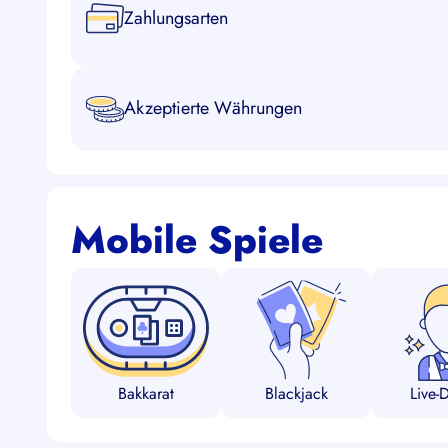
Zahlungsarten
Akzeptierte Währungen
Mobile Spiele
Bakkarat
Blackjack
Live-