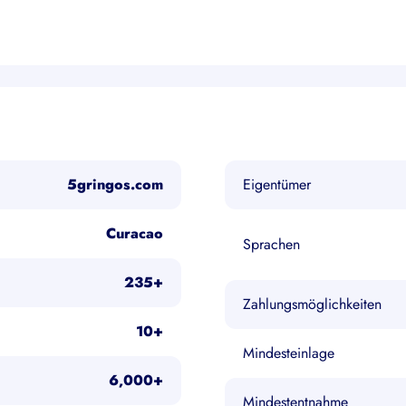
5gringos.com
Eigentümer
Curacao
Sprachen
235+
Zahlungsmöglichkeiten
10+
Mindesteinlage
6,000+
Mindestentnahme