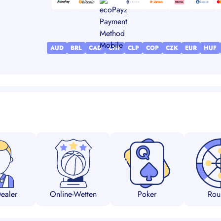
AUD
BRL
CAD
CHF
CLP
COP
CZK
EUR
HUF
Dealer
Online-Wetten
Poker
Roul