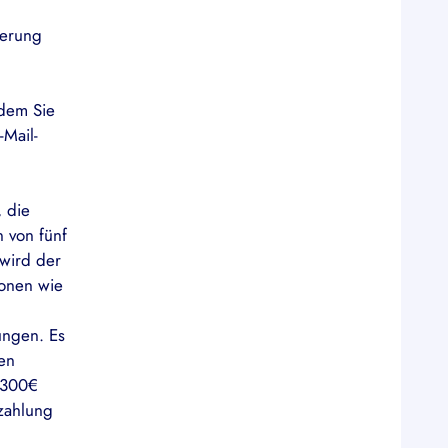
ierung
ndem Sie
-Mail-
, die
n von fünf
wird der
ionen wie
ungen. Es
en
u 300€
nzahlung