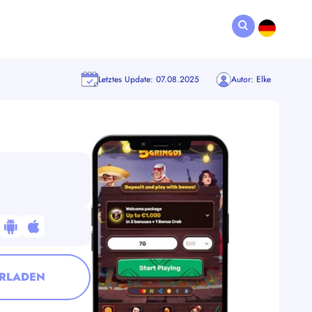
Letztes Update: 07.08.2025
Autor: Elke
ERLADEN