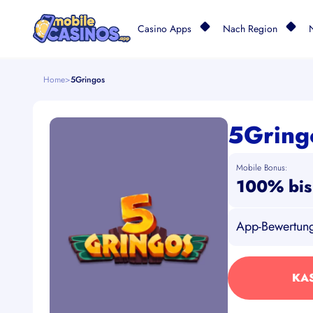
Casino Apps
Nach Region
Home
>
5Gringos
5Gring
Mobile Bonus:
100% bis
App-Bewertun
KA