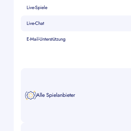
Live-Spiele
Live-Chat
E-Mail-Unterstützung
Alle Spielanbieter