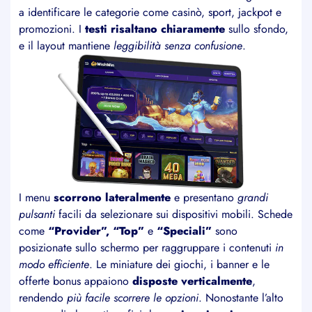
a identificare le categorie come casinò, sport, jackpot e
promozioni. I
testi risaltano chiaramente
sullo sfondo,
e il layout mantiene
leggibilità senza confusione
.
I menu
scorrono lateralmente
e presentano
grandi
pulsanti
facili da selezionare sui dispositivi mobili. Schede
come
“Provider”, “Top”
e
“Speciali”
sono
posizionate sullo schermo per raggruppare i contenuti
in
modo efficiente
. Le miniature dei giochi, i banner e le
offerte bonus appaiono
disposte verticalmente
,
rendendo
più facile scorrere le opzioni
. Nonostante l’alto