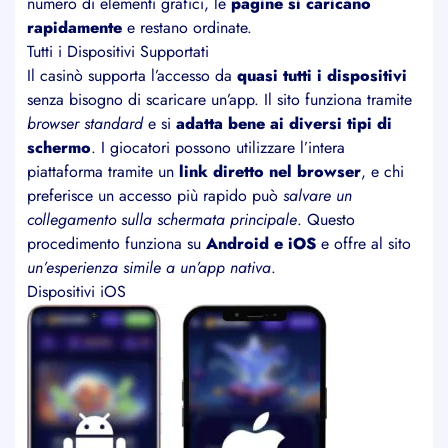
numero di elementi grafici, le
pagine si caricano
rapidamente
e restano ordinate.
Tutti i Dispositivi Supportati
Il casinò supporta l’accesso da
quasi tutti i dispositivi
senza bisogno di scaricare un’app. Il sito funziona tramite
browser standard
e si
adatta bene ai diversi tipi di
schermo
. I giocatori possono utilizzare l’intera
piattaforma tramite un
link diretto nel browser
, e chi
preferisce un accesso più rapido può
salvare un
collegamento sulla schermata principale
. Questo
procedimento funziona su
Android e iOS
e offre al sito
un’esperienza simile a un’app nativa
.
Dispositivi iOS