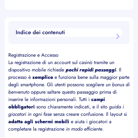
Indice dei contenuti
Registrazione e Accesso
Design e Usabilità su WishWin
Registrazione e Accesso
Tutti i Dispositivi Supportati
La registrazione di un account sul casinò tramite un
Dispositivi iOS
dispositivo mobile richiede
Dispositivi Android
pochi rapidi passaggi
. Il
processo è
Soluzioni di Pagamento
semplice
e funziona bene sulla maggior parte
degli smartphone. Gli utenti possono
Bonus e Promozioni su WishWin
scegliere un bonus di
benvenuto
Bonus di Benvenuto
oppure saltare questo passaggio prima di
inserire le informazioni personali. Tutti i
Altri Bonus
campi
obbligatori
Programma Fedeltà
sono chiaramente indicati, e il sito
guida i
giocatori in ogni fase
Selezione di Giochi su WishWin
senza creare confusione. Il layout si
adatta agli schermi mobili
Funzionalità di Sicurezza e Protezione Utente
e aiuta i giocatori a
completare la registrazione
Riepilogo
in modo efficiente
.