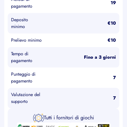
19
pagamento
Deposito
€10
minimo
Prelievo minimo
€10
Tempo di
Fino a 3 giorni
pagamento
Punteggio di
7
pagamento
Valutazione del
7
supporto
Tutti i fornitori di giochi