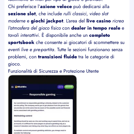
Chi preferisce l’
azione veloce
può dedicarsi alla
sezione slot
, che include
rulli classici
,
video slot
moderne
e
giochi jackpot
. L’area del
live casino
ricrea
l’atmosfera del gioco fisico
con
dealer in tempo reale
e
tavoli interattivi
. È disponibile anche un
completo
sportsbook
che consente ai giocatori di scommettere su
eventi live e pre-partita
. Tutte le sezioni funzionano senza
problemi, con
transizioni fluide
tra le categorie di
gioco.
Funzionalità di Sicurezza e Protezione Utente