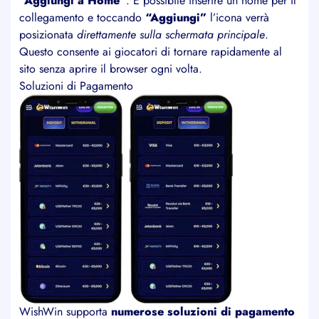
“Aggiungi a Home”
. È possibile inserire un nome per il
collegamento e toccando
“Aggiungi”
l’icona verrà
posizionata
direttamente sulla schermata principale
.
Questo consente ai giocatori di tornare rapidamente al
sito senza aprire il browser ogni volta.
Soluzioni di Pagamento
WishWin supporta
numerose soluzioni di pagamento