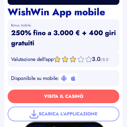
WishWin App mobile
Bonus mobile:
250% fino a 3.000 € + 400 giri
gratuiti
3.0
Valutazione dell'app
/5.0
Disponibile su mobile:
VISITA IL CASINÒ
SCARICA L'APPLICAZIONE