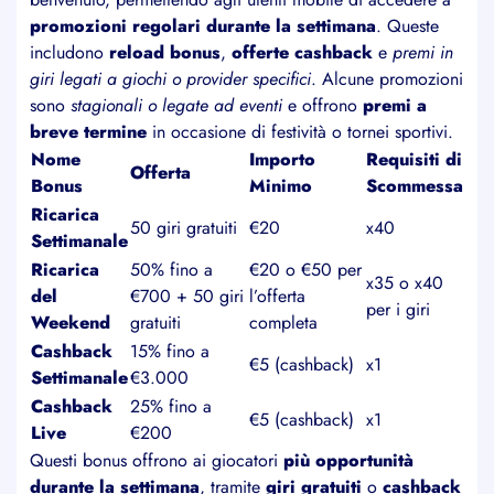
promozioni regolari durante la settimana
. Queste
includono
reload bonus
,
offerte cashback
e
premi in
giri legati a giochi o provider specifici
. Alcune promozioni
sono
stagionali o legate ad eventi
e offrono
premi a
breve termine
in occasione di festività o tornei sportivi.
Nome
Importo
Requisiti di
Offerta
Bonus
Minimo
Scommessa
Ricarica
50 giri gratuiti
€20
x40
Settimanale
Ricarica
50% fino a
€20 o €50 per
x35 o x40
del
€700 + 50 giri
l’offerta
per i giri
Weekend
gratuiti
completa
Cashback
15% fino a
€5 (cashback)
x1
Settimanale
€3.000
Cashback
25% fino a
€5 (cashback)
x1
Live
€200
Questi bonus offrono ai giocatori
più opportunità
durante la settimana
, tramite
giri gratuiti
o
cashback