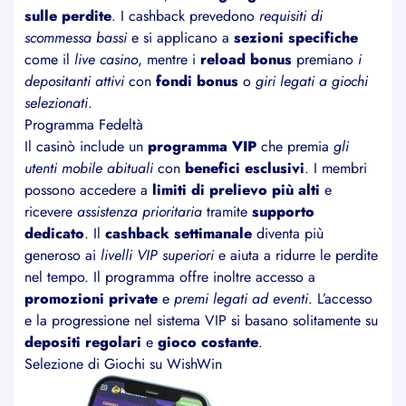
sulle perdite
. I cashback prevedono
requisiti di
scommessa bassi
e si applicano a
sezioni specifiche
come il
live casino
, mentre i
reload bonus
premiano
i
depositanti attivi
con
fondi bonus
o
giri legati a giochi
selezionati
.
Programma Fedeltà
Il casinò include un
programma VIP
che premia
gli
utenti mobile abituali
con
benefici esclusivi
. I membri
possono accedere a
limiti di prelievo più alti
e
ricevere
assistenza prioritaria
tramite
supporto
dedicato
. Il
cashback settimanale
diventa più
generoso ai
livelli VIP superiori
e aiuta a ridurre le perdite
nel tempo. Il programma offre inoltre accesso a
promozioni private
e
premi legati ad eventi
. L’accesso
e la progressione nel sistema VIP si basano solitamente su
depositi regolari
e
gioco costante
.
Selezione di Giochi su WishWin