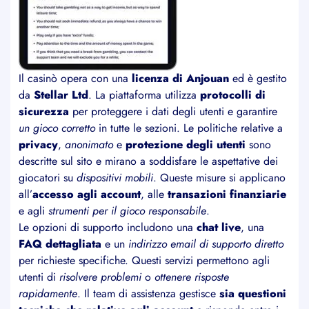
Il casinò opera con una
licenza di Anjouan
ed è gestito
da
Stellar Ltd
. La piattaforma utilizza
protocolli di
sicurezza
per proteggere i dati degli utenti e garantire
un gioco corretto
in tutte le sezioni. Le politiche relative a
privacy
,
anonimato
e
protezione degli utenti
sono
descritte sul sito e mirano a soddisfare le aspettative dei
giocatori su
dispositivi mobili
. Queste misure si applicano
all’
accesso agli account
, alle
transazioni finanziarie
e agli
strumenti per il gioco responsabile
.
Le opzioni di supporto includono una
chat live
, una
FAQ dettagliata
e un
indirizzo email di supporto diretto
per richieste specifiche. Questi servizi permettono agli
utenti di
risolvere problemi
o
ottenere risposte
rapidamente
. Il team di assistenza gestisce
sia questioni