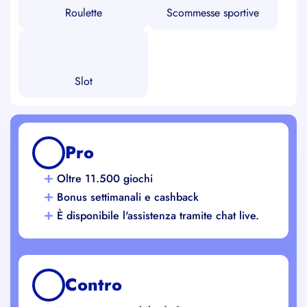
Roulette
Scommesse sportive
Slot
Pro
Oltre 11.500 giochi
Bonus settimanali e cashback
È disponibile l'assistenza tramite chat live.
Contro