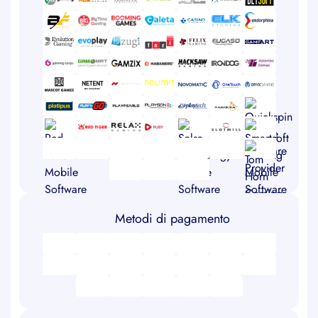
Metodi di pagamento