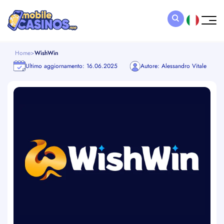
Home
>
WishWin
Ultimo aggiornamento: 16.06.2025
Autore: Alessandro Vitale