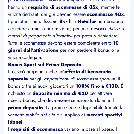
hanno un
requisito di scommessa di 35x
, mentre le
vincite derivanti dai giri devono essere
scommesse 40x
.
I giocatori che utilizzano
Skrill
o
Neteller
non possono
accedere a questa promozione, pertanto devono
utilizzare
metodi di pagamento alternativi
per poterla richiedere.
Tutte le scommesse devono essere completate entro
10
giorni dall’attivazione
per non perdere il bonus o le
vincite collegate.
Bonus Sport sul Primo Deposito
Il casinò propone anche un’
offerta di benvenuto
separata
per gli
appassionati di scommesse sportive
. Il
bonus offre ai nuovi giocatori un
100% fino a €100
. È
richiesto un
deposito minimo di €20
per attivare
questo bonus, che deve essere selezionato durante il
primo deposito
. La promozione è disponibile tramite la
versione mobile del sito
e si applica ai
mercati sportivi
idonei
.
I
requisiti di scommessa
variano in base al paese. I