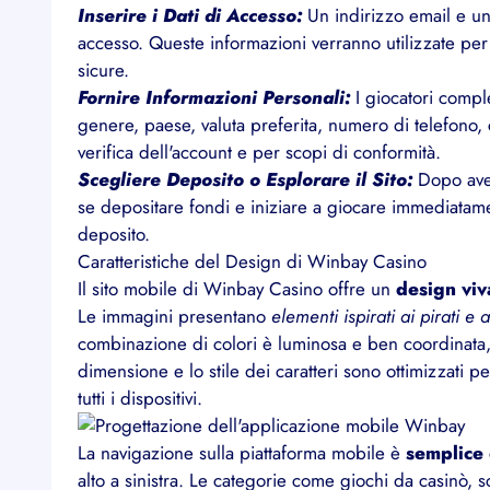
Inserire i Dati di Accesso:
Un indirizzo email e un
accesso. Queste informazioni verranno utilizzate per
sicure.
Fornire Informazioni Personali:
I giocatori comp
genere, paese, valuta preferita, numero di telefono, c
verifica dell'account e per scopi di conformità.
Scegliere Deposito o Esplorare il Sito:
Dopo aver
se depositare fondi e iniziare a giocare immediatamen
deposito.
Caratteristiche del Design di Winbay Casino
Il sito mobile di Winbay Casino offre un
design viv
Le immagini presentano
elementi ispirati ai pirati e 
combinazione di colori è luminosa e ben coordinata, 
dimensione e lo stile dei caratteri sono ottimizzati pe
tutti i dispositivi.
La navigazione sulla piattaforma mobile è
semplice 
alto a sinistra. Le categorie come giochi da casinò