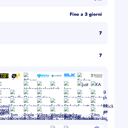
Fino a 3 giorni
7
7