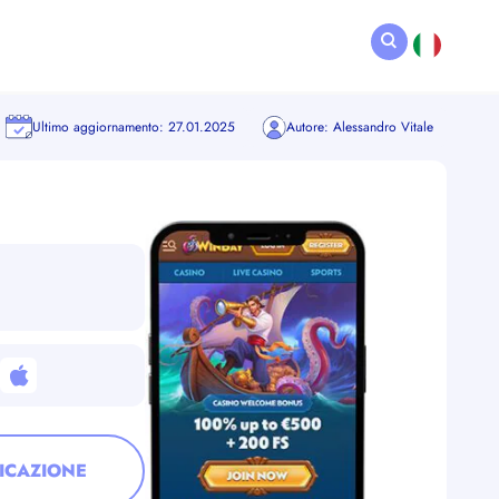
Ultimo aggiornamento: 27.01.2025
Autore: Alessandro Vitale
LICAZIONE