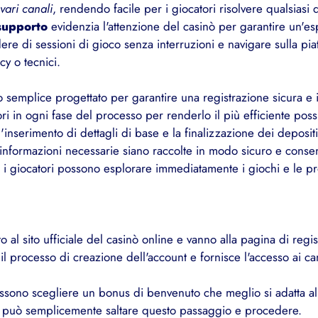
vari canali
, rendendo facile per i giocatori risolvere qualsiasi
supporto
evidenzia l'attenzione del casinò per garantire un'e
ere di sessioni di gioco senza interruzioni e navigare sulla pia
y o tecnici.
emplice progettato per garantire una registrazione sicura e in
ri in ogni fase del processo per renderlo il più efficiente possi
inserimento di dettagli di base e la finalizzazione dei depositi
 informazioni necessarie siano raccolte in modo sicuro e conse
to, i giocatori possono esplorare immediatamente i giochi e le 
o al sito ufficiale del casinò online e vanno alla pagina di regi
il processo di creazione dell'account e fornisce l'accesso ai c
ssono scegliere un bonus di benvenuto che meglio si adatta al
s può semplicemente saltare questo passaggio e procedere.