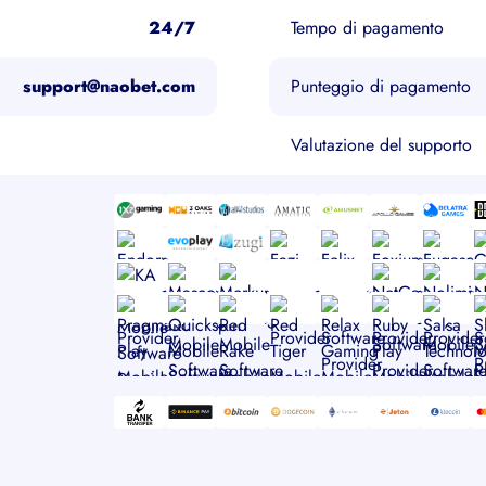
24/7
Tempo di pagamento
support@naobet.com
Punteggio di pagamento
Valutazione del supporto