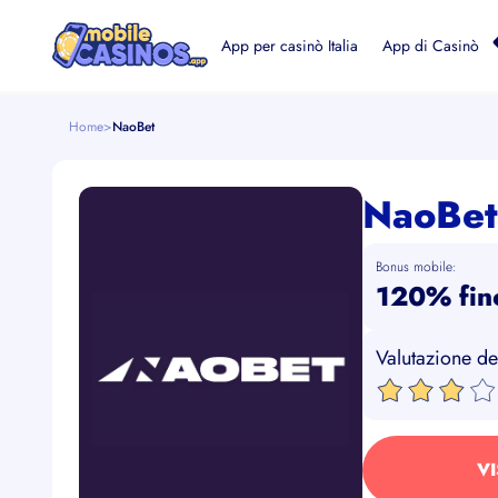
App per casinò Italia
App di Casinò
Home
>
NaoBet
NaoBet
Bonus mobile:
120% fino
Valutazione de
VI