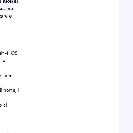
r mobili
possano
care e
itivi iOS.
llo
e una
il nome, i
o al