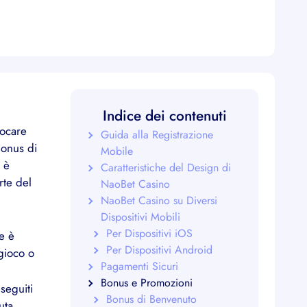
Indice dei contenuti
iocare
Guida alla Registrazione
bonus di
Mobile
o è
Caratteristiche del Design di
rte del
NaoBet Casino
NaoBet Casino su Diversi
Dispositivi Mobili
Per Dispositivi iOS
e è
Per Dispositivi Android
 gioco o
Pagamenti Sicuri
Bonus e Promozioni
seguiti
Bonus di Benvenuto
uta,