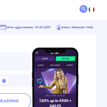
Ultimo aggiornamento: 03.02.2025
Autore: Alessandro Vitale
LICAZIONE