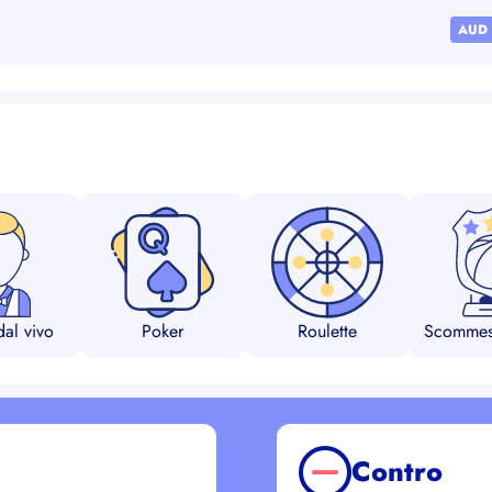
AUD
dal vivo
Poker
Roulette
Scommess
Contro