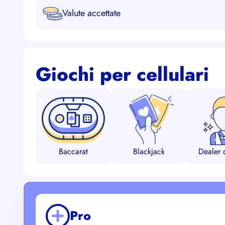
Valute accettate
Giochi per cellulari
Baccarat
Blackjack
Dealer 
Pro