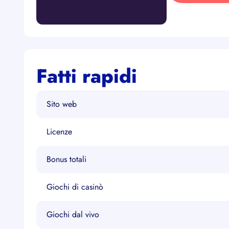
Fatti rapidi
Sito web
Licenze
Bonus totali
Giochi di casinò
Giochi dal vivo