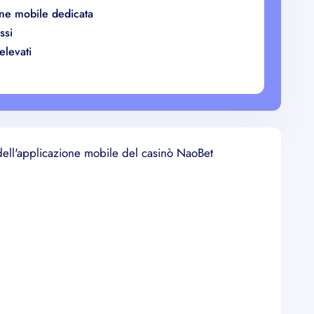
ne mobile dedicata
ssi
elevati