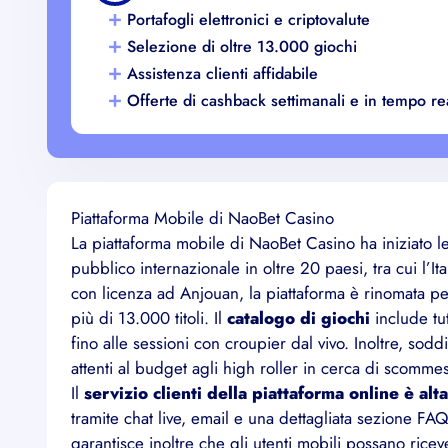
Portafogli elettronici e criptovalute
Selezione di oltre 13.000 giochi
Assistenza clienti affidabile
Offerte di cashback settimanali e in tempo re
Piattaforma Mobile di NaoBet Casino
La piattaforma mobile di NaoBet Casino ha iniziato l
pubblico internazionale in oltre 20 paesi, tra cui l’Ita
con licenza ad Anjouan, la piattaforma è rinomata per
più di 13.000 titoli. Il
catalogo di giochi
include tut
fino alle sessioni con croupier dal vivo. Inoltre, soddi
attenti al budget agli high roller in cerca di scommes
Il
servizio clienti della piattaforma online è al
tramite chat live, email e una dettagliata sezione FAQ
garantisce inoltre che gli utenti mobili possano ricev