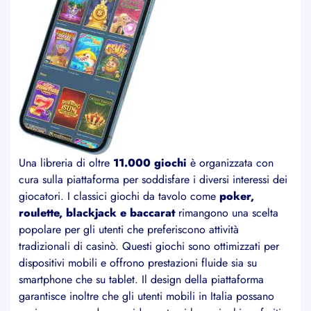
Una libreria di oltre
11.000 giochi
è organizzata con
cura sulla piattaforma per soddisfare i diversi interessi dei
giocatori. I classici giochi da tavolo come
poker,
roulette, blackjack e baccarat
rimangono una scelta
popolare per gli utenti che preferiscono attività
tradizionali di casinò. Questi giochi sono ottimizzati per
dispositivi mobili e offrono prestazioni fluide sia su
smartphone che su tablet. Il design della piattaforma
garantisce inoltre che gli utenti mobili in Italia possano