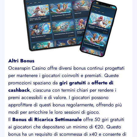
Altri Bonus
Oceanspin Casino offre diversi bonus continui progettati
per mantenere i giocatori coinvolti e premiati. Queste
promozioni spaziano da
giri gratuiti
a
offerte di
cashback
, ciascuna con termini chiari per rendere i
premi accessibili e di valore. I giocatori possono
approfittare di questi bonus regolarmente, offrendo più
modi per arricchire le loro sessioni di gioco.
Il
Bonus di Ricarica Settimanale
offre 50 giri gratuiti
ai giocatori che depositano un minimo di €20. Questo
bonus ha un requisito di scommessa di x40 e consente di