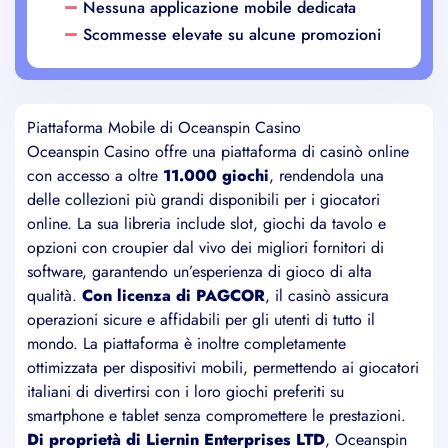
Nessuna applicazione mobile dedicata
Scommesse elevate su alcune promozioni
Piattaforma Mobile di Oceanspin Casino
Oceanspin Casino offre una piattaforma di casinò online
con accesso a oltre
11.000 giochi
, rendendola una
delle collezioni più grandi disponibili per i giocatori
online. La sua libreria include slot, giochi da tavolo e
opzioni con croupier dal vivo dei migliori fornitori di
software, garantendo un’esperienza di gioco di alta
qualità.
Con licenza di PAGCOR
, il casinò assicura
operazioni sicure e affidabili per gli utenti di tutto il
mondo. La piattaforma è inoltre completamente
ottimizzata per dispositivi mobili, permettendo ai giocatori
italiani di divertirsi con i loro giochi preferiti su
smartphone e tablet senza compromettere le prestazioni.
Di proprietà di Liernin Enterprises LTD
, Oceanspin