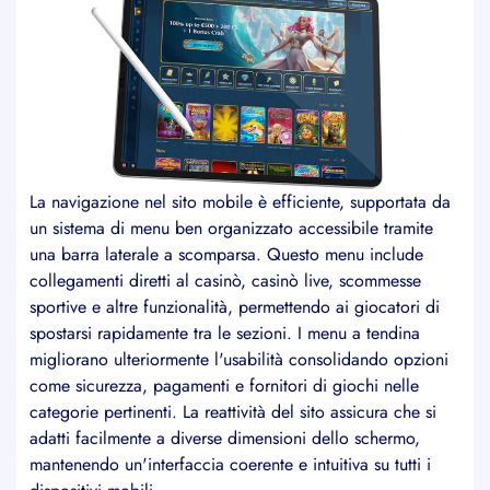
La navigazione nel sito mobile è efficiente, supportata da
un sistema di menu ben organizzato accessibile tramite
una barra laterale a scomparsa. Questo menu include
collegamenti diretti al casinò, casinò live, scommesse
sportive e altre funzionalità, permettendo ai giocatori di
spostarsi rapidamente tra le sezioni. I menu a tendina
migliorano ulteriormente l'usabilità consolidando opzioni
come sicurezza, pagamenti e fornitori di giochi nelle
categorie pertinenti. La reattività del sito assicura che si
adatti facilmente a diverse dimensioni dello schermo,
mantenendo un'interfaccia coerente e intuitiva su tutti i