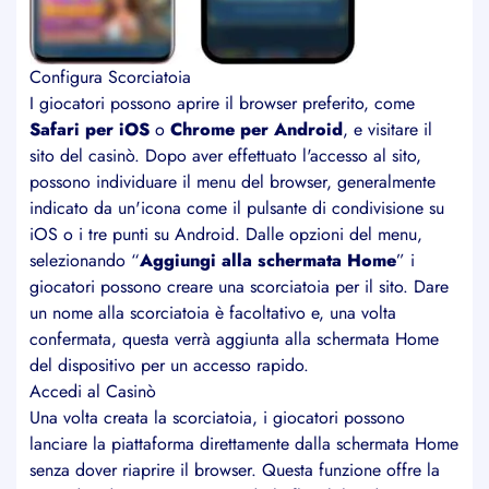
Configura Scorciatoia
I giocatori possono aprire il browser preferito, come
Safari per iOS
o
Chrome per Android
, e visitare il
sito del casinò. Dopo aver effettuato l'accesso al sito,
possono individuare il menu del browser, generalmente
indicato da un'icona come il pulsante di condivisione su
iOS o i tre punti su Android. Dalle opzioni del menu,
selezionando “
Aggiungi alla schermata Home
” i
giocatori possono creare una scorciatoia per il sito. Dare
un nome alla scorciatoia è facoltativo e, una volta
confermata, questa verrà aggiunta alla schermata Home
del dispositivo per un accesso rapido.
Accedi al Casinò
Una volta creata la scorciatoia, i giocatori possono
lanciare la piattaforma direttamente dalla schermata Home
senza dover riaprire il browser. Questa funzione offre la