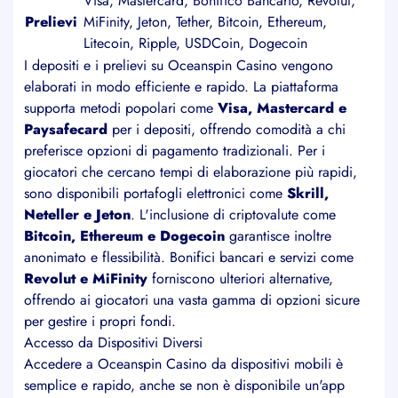
Visa, Mastercard, Bonifico Bancario, Revolut,
Prelievi
MiFinity, Jeton, Tether, Bitcoin, Ethereum,
Litecoin, Ripple, USDCoin, Dogecoin
I depositi e i prelievi su Oceanspin Casino vengono
elaborati in modo efficiente e rapido. La piattaforma
supporta metodi popolari come
Visa, Mastercard e
Paysafecard
per i depositi, offrendo comodità a chi
preferisce opzioni di pagamento tradizionali. Per i
giocatori che cercano tempi di elaborazione più rapidi,
sono disponibili portafogli elettronici come
Skrill,
Neteller e Jeton
. L'inclusione di criptovalute come
Bitcoin, Ethereum e Dogecoin
garantisce inoltre
anonimato e flessibilità. Bonifici bancari e servizi come
Revolut e MiFinity
forniscono ulteriori alternative,
offrendo ai giocatori una vasta gamma di opzioni sicure
per gestire i propri fondi.
Accesso da Dispositivi Diversi
Accedere a Oceanspin Casino da dispositivi mobili è
semplice e rapido, anche se non è disponibile un'app