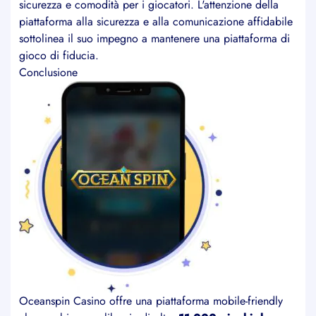
sicurezza e comodità per i giocatori. L'attenzione della
piattaforma alla sicurezza e alla comunicazione affidabile
sottolinea il suo impegno a mantenere una piattaforma di
gioco di fiducia.
Conclusione
Oceanspin Casino offre una piattaforma mobile-friendly