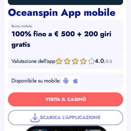
Oceanspin App mobile
Bonus mobile:
100% fino a € 500 + 200 giri
gratis
4.0
Valutazione dell'app
/5.0
Disponibile su mobile:
VISITA IL CASINÒ
SCARICA L'APPLICAZIONE