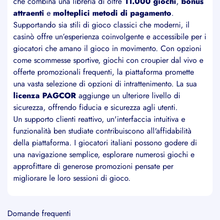
che combina una libreria di oltre
11.000 giochi
,
bonus
attraenti
e
molteplici metodi di pagamento
.
Supportando sia stili di gioco classici che moderni, il
casinò offre un’esperienza coinvolgente e accessibile per i
giocatori che amano il gioco in movimento. Con opzioni
come scommesse sportive, giochi con croupier dal vivo e
offerte promozionali frequenti, la piattaforma promette
una vasta selezione di opzioni di intrattenimento. La sua
licenza PAGCOR
aggiunge un ulteriore livello di
sicurezza, offrendo fiducia e sicurezza agli utenti.
Un supporto clienti reattivo, un'interfaccia intuitiva e
funzionalità ben studiate contribuiscono all'affidabilità
della piattaforma. I giocatori italiani possono godere di
una navigazione semplice, esplorare numerosi giochi e
approfittare di generose promozioni pensate per
migliorare le loro sessioni di gioco.
Domande frequenti