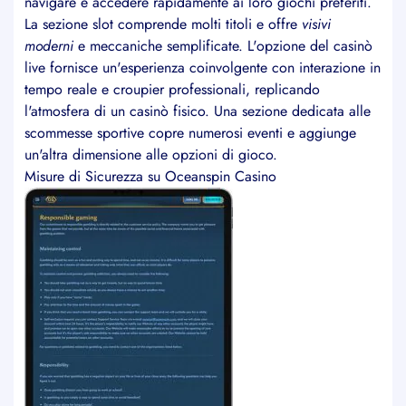
navigare e accedere rapidamente ai loro giochi preferiti.
La sezione slot comprende molti titoli e offre
visivi
moderni
e meccaniche semplificate. L'opzione del casinò
live fornisce un'esperienza coinvolgente con interazione in
tempo reale e croupier professionali, replicando
l'atmosfera di un casinò fisico. Una sezione dedicata alle
scommesse sportive copre numerosi eventi e aggiunge
un'altra dimensione alle opzioni di gioco.
Misure di Sicurezza su Oceanspin Casino