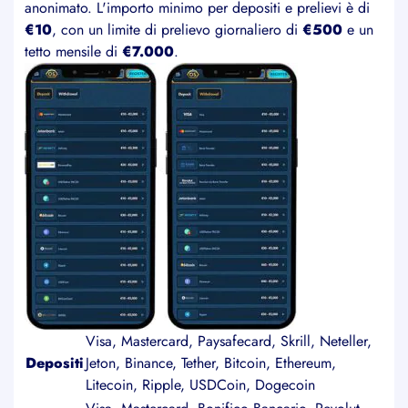
anonimato. L'importo minimo per depositi e prelievi è di
€10
, con un limite di prelievo giornaliero di
€500
e un
tetto mensile di
€7.000
.
Visa, Mastercard, Paysafecard, Skrill, Neteller,
Depositi
Jeton, Binance, Tether, Bitcoin, Ethereum,
Litecoin, Ripple, USDCoin, Dogecoin