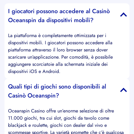
I giocatori possono accedere al Casinò
Oceanspin da dispositivi mobili?
La piattaforma è completamente ottimizzata per i
dispositivi mobili. I giocatori possono accedere alla
piattaforma attraverso il loro browser senza dover
scaricare un’applicazione. Per comodità, è possibile
aggiungere scorciatoie alla schermata iniziale dei
dispositivi iOS e Android.
Quali tipi di giochi sono disponibili al
Casinò Oceanspin?
Oceanspin Casino offre un’enorme selezione di oltre
11.000 giochi, tra cui slot, giochi da tavolo come
blackjack e roulette, giochi con dealer dal vivo e
scommesse sportive. La varietà promette che c’è qualcosa