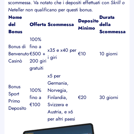
scommessa. Va notato che i depositi effettuati con
Skrill o
Neteller
non qualificano per questi bonus.
Nome
Durata
Deposito
del
Offerta
Scommessa
della
Minimo
Bonus
Scommessa
100%
Bonus di
fino a
x35 e x40 per
Benvenuto
€500 +
€10
10 giorni
i giri
Casinò
200 giri
gratuiti
x5 per
Germania,
Bonus
100%
Norvegia,
Sport
fino a
Finlandia,
€20
30 giorni
Primo
€100
Svizzera e
Deposito
Austria, e x6
per altri paesi