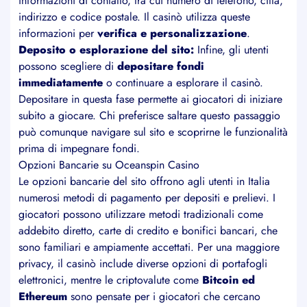
informazioni di contatto, tra cui numero di telefono, città,
indirizzo e codice postale. Il casinò utilizza queste
informazioni per
verifica e personalizzazione
.
Deposito o esplorazione del sito:
Infine, gli utenti
possono scegliere di
depositare fondi
immediatamente
o continuare a esplorare il casinò.
Depositare in questa fase permette ai giocatori di iniziare
subito a giocare. Chi preferisce saltare questo passaggio
può comunque navigare sul sito e scoprirne le funzionalità
prima di impegnare fondi.
Opzioni Bancarie su Oceanspin Casino
Le opzioni bancarie del sito offrono agli utenti in Italia
numerosi metodi di pagamento per depositi e prelievi. I
giocatori possono utilizzare metodi tradizionali come
addebito diretto, carte di credito e bonifici bancari, che
sono familiari e ampiamente accettati. Per una maggiore
privacy, il casinò include diverse opzioni di portafogli
elettronici, mentre le criptovalute come
Bitcoin ed
Ethereum
sono pensate per i giocatori che cercano