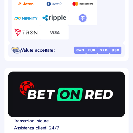
Valute accettate:
CAD
EUR
NZD
USD
Transazioni sicure
Assistenza clienti 24/7