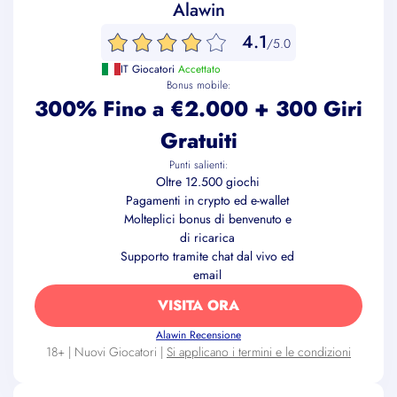
Alawin
4.1
/5.0
IT Giocatori
Accettato
Bonus mobile:
300% Fino a €2.000 + 300 Giri
Gratuiti
Punti salienti:
Oltre 12.500 giochi
Pagamenti in crypto ed e-wallet
Molteplici bonus di benvenuto e
di ricarica
Supporto tramite chat dal vivo ed
email
VISITA ORA
Alawin Recensione
18+ | Nuovi Giocatori |
Si applicano i termini e le condizioni