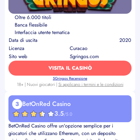
Oltre 6.000 titoli
Banca flessibile
Interfaccia utente tematica
Data di uscita
2020
Licenza
Curacao
Sito web
5gringos.com
VISITA IL CASINÒ
5Gringos Recensione
18+ | Nuovi giocatori |
Si applicano i termini e le condizioni
BetOnRed Casino
3
3.5
/5.0
BetOnRed Casino offre un'opzione semplice per i
giocatori che utilizzano Ethereum, con un deposito