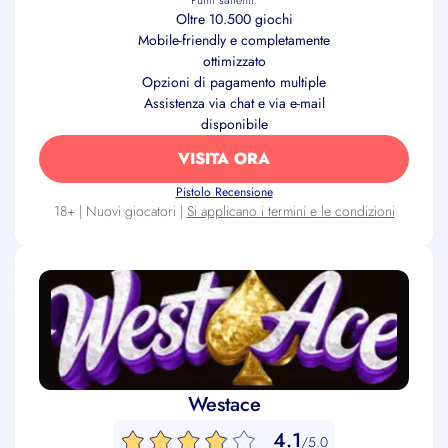
Oltre 10.500 giochi
Mobile-friendly e completamente
ottimizzato
Opzioni di pagamento multiple
Assistenza via chat e via e-mail
disponibile
VISITA ORA
Pistolo Recensione
18+ | Nuovi giocatori |
Si applicano i termini e le condizioni
Westace
4.1
/5.0