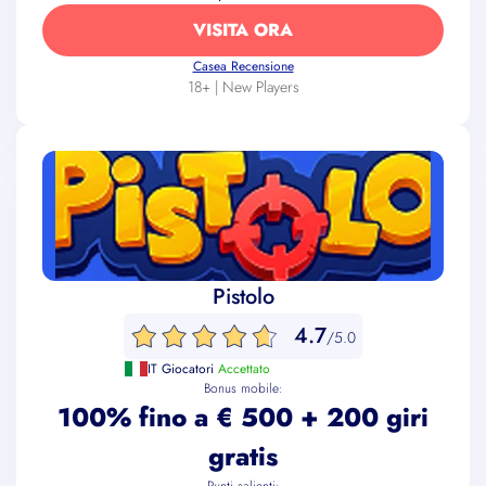
VISITA ORA
Casea Recensione
18+ | New Players
Pistolo
4.7
/5.0
IT Giocatori
Accettato
Bonus mobile:
100% fino a € 500 + 200 giri
gratis
Punti salienti: