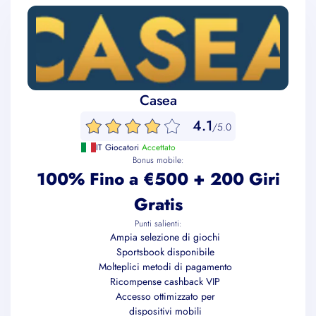
Casea
4.1
/5.0
IT Giocatori
Accettato
Bonus mobile:
100% Fino a €500 + 200 Giri
Gratis
Punti salienti:
Ampia selezione di giochi
Sportsbook disponibile
Molteplici metodi di pagamento
Ricompense cashback VIP
Accesso ottimizzato per
dispositivi mobili