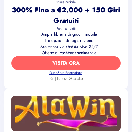
Bonus mobile:
300% Fino a €2.000 + 150 Giri
Gratuiti
Punti salienti:
Ampia libreria di giochi mobile
Tre opzioni di registrazione
Assistenza via chat dal vivo 24/7
Offerte di cashback settimanale
VISITA ORA
DudeSpin Recensione
18+ | Nuovi Giocatori