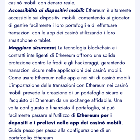
casinò mobili con denaro reale.
Accessibilità ai dispositivi mobili:
Ethereum è altamente
accessibile sui dispositivi mobili, consentendo ai giocatori
di gestire facilmente i loro portafogli e di effettuare
transazioni con le app dei casinò utilizzando i loro
smartphone o tablet.
Maggiore sicurezza:
La tecnologia blockchain e i
contratti intelligenti di Ethereum offrono una solida
protezione contro le frodi e gli hackeraggi, garantendo
transazioni sicure nelle applicazioni dei casinò mobili.
Come usare Ethereum nelle app e nei siti di casinò mobili
L'impostazione delle transazioni con Ethereum nei casinò
mobili prevede la creazione di un portafoglio sicuro e
l'acquisto di Ethereum da un exchange affidabile. Una
volta configurato e finanziato il portafoglio, si può
facilmente passare all'utilizzo di
Ethereum per i
depositi e i prelievi nelle app dei casinò mobili
.
Guida passo per passo alla configurazione di un
portafoglio Ethereum