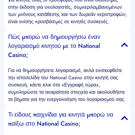
στην έκδοση για υπολογιστές, συμπεριλαμβανομένων
των μπόνους κατάθεσης και των δωρεάν περιστροφών,
είναι επίσης προσβάσιμες σε κινητές συσκευές.
Πώς μπορώ να δημιουργήσω έναν
λογαριασμό κινητού με το National
Casino;
Για να δημιουργήσετε λογαριασμό, απλά επισκεφθείτε
την ιστοσελίδα του National Casino στην κινητή σας
συσκευή, κάντε κλικ στο «Εγγραφή τώρα»,
συμπληρώστε τα απαραίτητα στοιχεία και ακολουθήστε
τα βήματα για την ενεργοποίηση του λογαριασμού σας.
Τι είδους παιχνίδια για κινητά μπορώ να
παίξω στο National Casino;