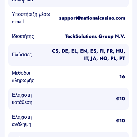
Υποστήριξη μέσω
support@nationalcasino.com
e-mail
Ιδιοκτήτης
TechSolutions Group N.V.
CS
DE
EL
EN
ES
FI
FR
HU
Γλώσσες
IT
JA
NO
PL
PT
Μέθοδοι
16
πληρωμής
Ελάχιστη
€10
κατάθεση
Ελάχιστη
€10
ανάληψη