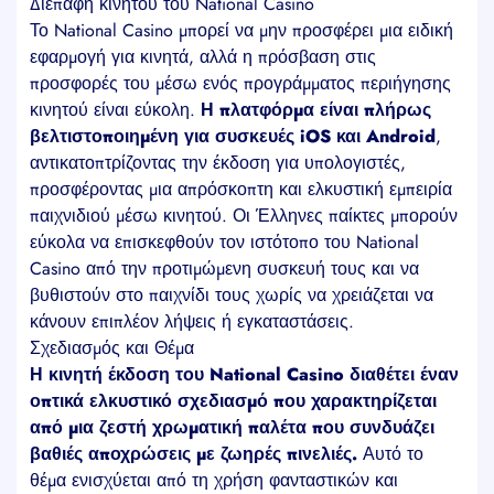
Διεπαφή κινητού του National Casino
Διάταξη και Πλοήγηση
Το National Casino μπορεί να μην προσφέρει μια ειδική
Πρόσβαση στο National Casino από Κινητές
εφαρμογή για κινητά, αλλά η πρόσβαση στις
Συσκευές
προσφορές του μέσω ενός προγράμματος περιήγησης
Δημιουργία Λογαριασμού Κινητού στο
κινητού είναι εύκολη.
National Casino
Η πλατφόρμα είναι πλήρως
βελτιστοποιημένη για συσκευές iOS και Android
Μπόνους και Προσφορές Κινητού του
,
αντικατοπτρίζοντας την έκδοση για υπολογιστές,
National Casino
προσφέροντας μια απρόσκοπτη και ελκυστική εμπειρία
Καλύτερα Παιχνίδια Κινητού στο National
παιχνιδιού μέσω κινητού. Οι Έλληνες παίκτες μπορούν
Casino
εύκολα να επισκεφθούν τον ιστότοπο του National
Επιλογές Τραπεζικών Συναλλαγών στο
Casino από την προτιμώμενη συσκευή τους και να
National Casino για Κινητά
βυθιστούν στο παιχνίδι τους χωρίς να χρειάζεται να
Ασφάλεια και Αδειοδότηση του National
κάνουν επιπλέον λήψεις ή εγκαταστάσεις.
Casino
Σχεδιασμός και Θέμα
Επικοινωνία με το National Casino μέσω
Η κινητή έκδοση του National Casino διαθέτει έναν
Κινητού
οπτικά ελκυστικό σχεδιασμό που χαρακτηρίζεται
Τελικές Σκέψεις
από μια ζεστή χρωματική παλέτα που συνδυάζει
βαθιές αποχρώσεις με ζωηρές πινελιές.
Αυτό το
θέμα ενισχύεται από τη χρήση φανταστικών και