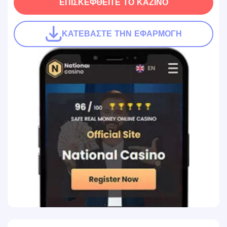
ΕΠΙΣΚΕΦΘΕΊΤΕ ΤΟ ΚΑΖΊΝΟ
ΚΑΤΕΒΆΣΤΕ ΤΗΝ ΕΦΑΡΜΟΓΉ