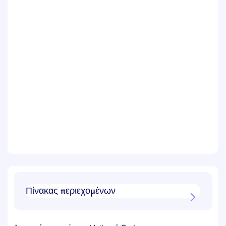
Πίνακας περιεχομένων
Διεπαφή κινητού του National Casino
Σχεδιασμός και Θέμα