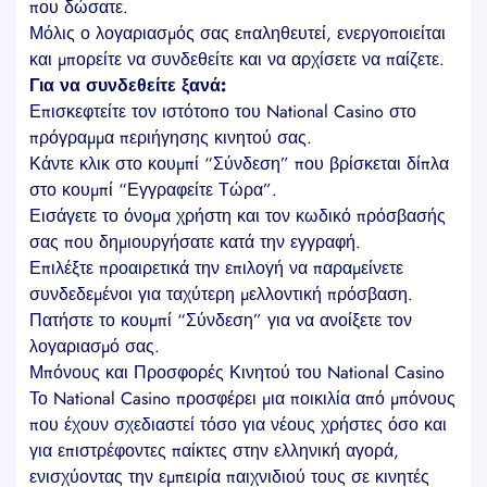
που δώσατε.
Μόλις ο λογαριασμός σας επαληθευτεί, ενεργοποιείται
και μπορείτε να συνδεθείτε και να αρχίσετε να παίζετε.
Για να συνδεθείτε ξανά:
Επισκεφτείτε τον ιστότοπο του National Casino στο
πρόγραμμα περιήγησης κινητού σας.
Κάντε κλικ στο κουμπί “Σύνδεση” που βρίσκεται δίπλα
στο κουμπί “Εγγραφείτε Τώρα”.
Εισάγετε το όνομα χρήστη και τον κωδικό πρόσβασής
σας που δημιουργήσατε κατά την εγγραφή.
Επιλέξτε προαιρετικά την επιλογή να παραμείνετε
συνδεδεμένοι για ταχύτερη μελλοντική πρόσβαση.
Πατήστε το κουμπί “Σύνδεση” για να ανοίξετε τον
λογαριασμό σας.
Μπόνους και Προσφορές Κινητού του National Casino
Το National Casino προσφέρει μια ποικιλία από μπόνους
που έχουν σχεδιαστεί τόσο για νέους χρήστες όσο και
για επιστρέφοντες παίκτες στην ελληνική αγορά,
ενισχύοντας την εμπειρία παιχνιδιού τους σε κινητές