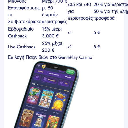
Μπόνους
Μέχρι 700 €
x35 και x40
20 € για περιστρ
Επαναφόρτισης
με 50
για
50 € για την πλή
το
δωρεάν
περιστροφές
προσφορά
Σαββατοκύριακο
περιστροφές
Εβδομαδιαίο
15% μέχρι
x1
5 €
Cashback
3.000 €
25% μέχρι
Live Cashback
x1
5 €
200 €
Επιλογή Παιχνιδιών στο GeniePlay Casino