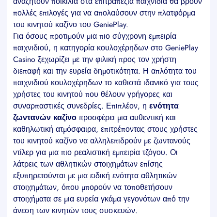
αναζητούν ποικιλία στα επιτραπέζια παιχνίδια θα βρουν
πολλές επιλογές για να απολαύσουν στην πλατφόρμα
του κινητού καζίνο του GeniePlay.
Για όσους προτιμούν μια πιο σύγχρονη εμπειρία
παιχνιδιού, η κατηγορία κουλοχέρηδων στο GeniePlay
Casino ξεχωρίζει με την φιλική προς τον χρήστη
διεπαφή και την ευρεία δημοτικότητα. Η απλότητα του
παιχνιδιού κουλοχέρηδων το καθιστά ιδανικό για τους
χρήστες του κινητού που θέλουν γρήγορες και
συναρπαστικές συνεδρίες. Επιπλέον, η
ενότητα
ζωντανών καζίνο
προσφέρει μια αυθεντική και
καθηλωτική ατμόσφαιρα, επιτρέποντας στους χρήστες
του κινητού καζίνο να αλληλεπιδρούν με ζωντανούς
ντίλερ για μια πιο ρεαλιστική εμπειρία τζόγου. Οι
λάτρεις των αθλητικών στοιχημάτων επίσης
εξυπηρετούνται με μια ειδική ενότητα αθλητικών
στοιχημάτων, όπου μπορούν να τοποθετήσουν
στοιχήματα σε μια ευρεία γκάμα γεγονότων από την
άνεση των κινητών τους συσκευών.