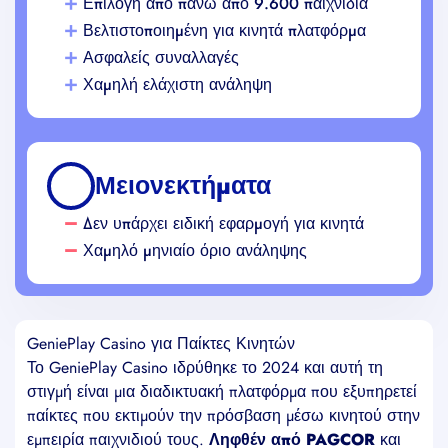
Επιλογή από πάνω από 9.600 παιχνίδια
Βελτιστοποιημένη για κινητά πλατφόρμα
Ασφαλείς συναλλαγές
Χαμηλή ελάχιστη ανάληψη
Μειονεκτήματα
Δεν υπάρχει ειδική εφαρμογή για κινητά
Χαμηλό μηνιαίο όριο ανάληψης
GeniePlay Casino για Παίκτες Κινητών
Το GeniePlay Casino ιδρύθηκε το 2024 και αυτή τη
στιγμή είναι μια διαδικτυακή πλατφόρμα που εξυπηρετεί
παίκτες που εκτιμούν την πρόσβαση μέσω κινητού στην
εμπειρία παιχνιδιού τους.
Ληφθέν από PAGCOR
και