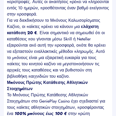
περιστροφές. Αυτές οι απαιτήσεις πρέπει να πληρούνται
εντός 10 ημερών, προσθέτοντας έναν βαθμό επείγοντος
στην προσφορά.
Για να διεκδικήσουν το Μπόνους Καλωσορίσματος
Καζίνο, οι παίκτες πρέπει να κάνουν μια
ελάχιστη
κατάθεση 20 €
. Είναι σημαντικό να σημειωθεί ότι οι
καταθέσεις που γίνονται μέσω Skrill ή Neteller
εξαιρούνται από αυτή την προσφορά, οπότε θα πρέπει
να εξεταστούν εναλλακτικές μέθοδοι πληρωμής. Αυτό
το μπόνους είναι μια εξαιρετική ευκαιρία για τους
παίκτες του κινητού καζίνο να μεγιστοποιήσουν τις
αρχικές τους καταθέσεις και να βυθιστούν στη
βιβλιοθήκη παιχνιδιών του καζίνο.
Μπόνους Πρώτης Κατάθεσης Αθλητικών
Στοιχημάτων
Το Μπόνους Πρώτης Κατάθεσης Αθλητικών
Στοιχημάτων στο GeniePlay Casino έχει σχεδιαστεί για
τους παίκτες αθλητικών στοιχημάτων, προσφέροντας
ένα
100% μπόνους έως 100 €
στην πρώτη