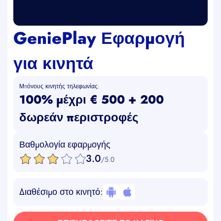
GeniePlay Εφαρμογή
για κινητά
Μπόνους κινητής τηλεφωνίας:
100% μέχρι € 500 + 200
δωρεάν περιστροφές
Βαθμολογία εφαρμογής
3.0
/5.0
Διαθέσιμο στο κινητό: