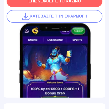
ΕΠΙΣΚΕΦΘΕΊΤΕ ΤΟ ΚΑΖΊΝΟ
ΚΑΤΕΒΆΣΤΕ ΤΗΝ ΕΦΑΡΜΟΓΉ