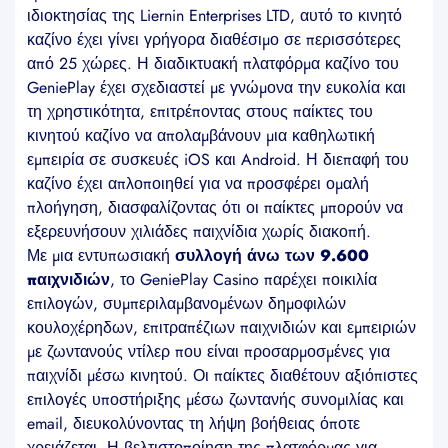
ιδιοκτησίας της Liernin Enterprises LTD, αυτό το κινητό
καζίνο έχει γίνει γρήγορα διαθέσιμο σε περισσότερες
από 25 χώρες. Η διαδικτυακή πλατφόρμα καζίνο του
GeniePlay έχει σχεδιαστεί με γνώμονα την ευκολία και
τη χρηστικότητα, επιτρέποντας στους παίκτες του
κινητού καζίνο να απολαμβάνουν μια καθηλωτική
εμπειρία σε συσκευές iOS και Android. Η διεπαφή του
καζίνο έχει απλοποιηθεί για να προσφέρει ομαλή
πλοήγηση, διασφαλίζοντας ότι οι παίκτες μπορούν να
εξερευνήσουν χιλιάδες παιχνίδια χωρίς διακοπή.
Με μια εντυπωσιακή
συλλογή άνω των 9.600
παιχνιδιών
, το GeniePlay Casino παρέχει ποικιλία
επιλογών, συμπεριλαμβανομένων δημοφιλών
κουλοχέρηδων, επιτραπέζιων παιχνιδιών και εμπειριών
με ζωντανούς ντίλερ που είναι προσαρμοσμένες για
παιχνίδι μέσω κινητού. Οι παίκτες διαθέτουν αξιόπιστες
επιλογές υποστήριξης μέσω ζωντανής συνομιλίας και
email, διευκολύνοντας τη λήψη βοήθειας όποτε
χρειάζεται. Η βελτιστοποίηση της πλατφόρμας για