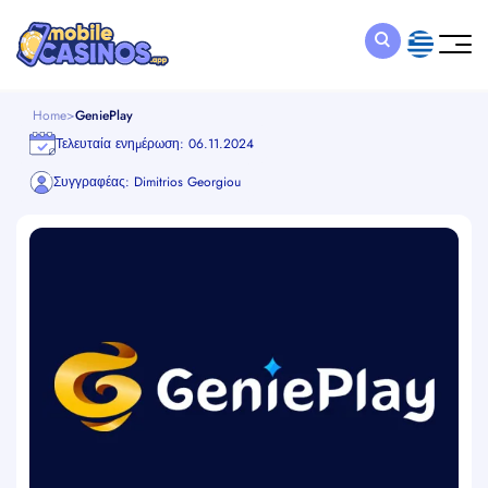
Home
>
GeniePlay
Τελευταία ενημέρωση: 06.11.2024
Συγγραφέας: Dimitrios Georgiou