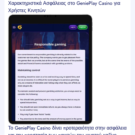
Χαρακτηριστικά Ασφάλειας στο GeniePlay Casino για
Χρήστες Κινητών
Το GeniePlay Casino δίνει προτεραιότητα στην ασφάλεια