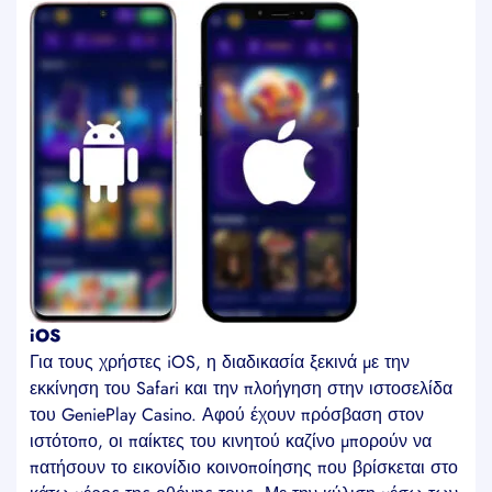
iOS
Για τους χρήστες iOS, η διαδικασία ξεκινά με την
εκκίνηση του Safari και την πλοήγηση στην ιστοσελίδα
του GeniePlay Casino. Αφού έχουν πρόσβαση στον
ιστότοπο, οι παίκτες του κινητού καζίνο μπορούν να
πατήσουν το εικονίδιο κοινοποίησης που βρίσκεται στο