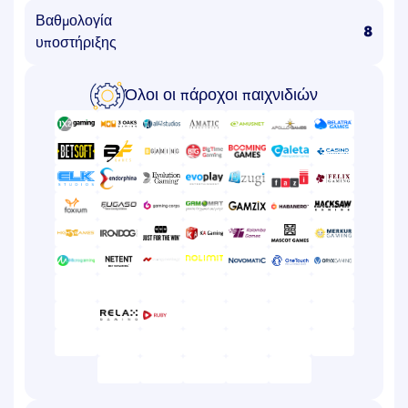
Βαθμολογία
8
υποστήριξης
Όλοι οι πάροχοι παιχνιδιών