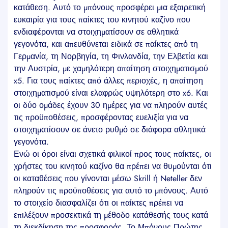
κατάθεση. Αυτό το μπόνους προσφέρει μια εξαιρετική
ευκαιρία για τους παίκτες του κινητού καζίνο που
ενδιαφέρονται να στοιχηματίσουν σε αθλητικά
γεγονότα, και απευθύνεται ειδικά σε παίκτες από τη
Γερμανία, τη Νορβηγία, τη Φινλανδία, την Ελβετία και
την Αυστρία, με χαμηλότερη απαίτηση στοιχηματισμού
x5. Για τους παίκτες από άλλες περιοχές, η απαίτηση
στοιχηματισμού είναι ελαφρώς υψηλότερη στο x6. Και
οι δύο ομάδες έχουν 30 ημέρες για να πληρούν αυτές
τις προϋποθέσεις, προσφέροντας ευελιξία για να
στοιχηματίσουν σε άνετο ρυθμό σε διάφορα αθλητικά
γεγονότα.
Ενώ οι όροι είναι σχετικά φιλικοί προς τους παίκτες, οι
χρήστες του κινητού καζίνο θα πρέπει να θυμούνται ότι
οι καταθέσεις που γίνονται μέσω Skrill ή Neteller δεν
πληρούν τις προϋποθέσεις για αυτό το μπόνους. Αυτό
το στοιχείο διασφαλίζει ότι οι παίκτες πρέπει να
επιλέξουν προσεκτικά τη μέθοδο κατάθεσής τους κατά
τη διεκδίκηση της προσφοράς. Το Μπόνους Πρώτης