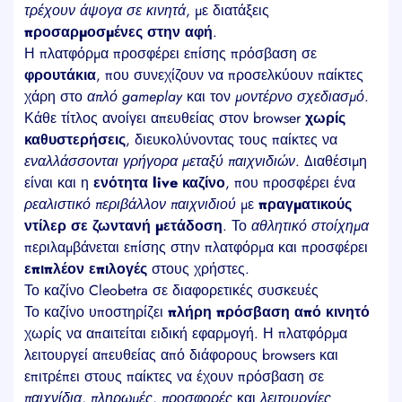
τρέχουν άψογα σε κινητά
, με διατάξεις
προσαρμοσμένες στην αφή
.
Η πλατφόρμα προσφέρει επίσης πρόσβαση σε
φρουτάκια
, που συνεχίζουν να προσελκύουν παίκτες
χάρη στο
απλό gameplay
και τον
μοντέρνο σχεδιασμό
.
Κάθε τίτλος ανοίγει απευθείας στον browser
χωρίς
καθυστερήσεις
, διευκολύνοντας τους παίκτες να
εναλλάσσονται γρήγορα μεταξύ παιχνιδιών
. Διαθέσιμη
είναι και η
ενότητα live καζίνο
, που προσφέρει ένα
ρεαλιστικό περιβάλλον παιχνιδιού
με
πραγματικούς
ντίλερ σε ζωντανή μετάδοση
. Το
αθλητικό στοίχημα
περιλαμβάνεται επίσης στην πλατφόρμα και προσφέρει
επιπλέον επιλογές
στους χρήστες.
Το καζίνο Cleobetra σε διαφορετικές συσκευές
Το καζίνο υποστηρίζει
πλήρη πρόσβαση από κινητό
χωρίς να απαιτείται ειδική εφαρμογή. Η πλατφόρμα
λειτουργεί απευθείας από διάφορους browsers και
επιτρέπει στους παίκτες να έχουν πρόσβαση σε
παιχνίδια
,
πληρωμές
,
προσφορές
και
λειτουργίες