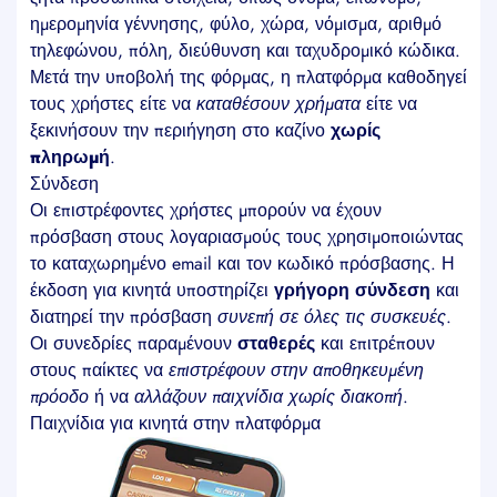
ημερομηνία γέννησης, φύλο, χώρα, νόμισμα, αριθμό
τηλεφώνου, πόλη, διεύθυνση και ταχυδρομικό κώδικα.
Μετά την υποβολή της φόρμας, η πλατφόρμα καθοδηγεί
τους χρήστες είτε να
καταθέσουν χρήματα
είτε να
ξεκινήσουν την περιήγηση στο καζίνο
χωρίς
πληρωμή
.
Σύνδεση
Οι επιστρέφοντες χρήστες μπορούν να έχουν
πρόσβαση στους λογαριασμούς τους χρησιμοποιώντας
το καταχωρημένο email και τον κωδικό πρόσβασης. Η
έκδοση για κινητά υποστηρίζει
γρήγορη σύνδεση
και
διατηρεί την πρόσβαση
συνεπή σε όλες τις συσκευές
.
Οι συνεδρίες παραμένουν
σταθερές
και επιτρέπουν
στους παίκτες να
επιστρέφουν στην αποθηκευμένη
πρόοδο
ή να
αλλάζουν παιχνίδια χωρίς διακοπή
.
Παιχνίδια για κινητά στην πλατφόρμα