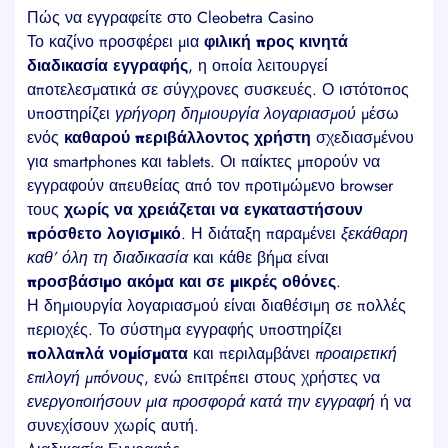
Πώς να εγγραφείτε στο Cleobetra Casino
Σύνδεση
Το καζίνο προσφέρει μια
Παιχνίδια για κινητά στην πλατφόρμα
φιλική προς κινητά
διαδικασία εγγραφής
Το καζίνο Cleobetra σε διαφορετικές
, η οποία λειτουργεί
αποτελεσματικά σε σύγχρονες συσκευές. Ο ιστότοπος
συσκευές
υποστηρίζει
iOS
γρήγορη δημιουργία λογαριασμού
μέσω
ενός
καθαρού περιβάλλοντος χρήστη
Android
σχεδιασμένου
για smartphones και tablets. Οι παίκτες μπορούν να
Μέθοδοι Πληρωμής
εγγραφούν απευθείας από τον προτιμώμενο browser
Μπόνους και Προσφορές στο Cleobetra
τους
χωρίς να χρειάζεται να εγκαταστήσουν
Μπόνους Καλωσορίσματος
πρόσθετο λογισμικό
Άλλα Μπόνους
. Η διάταξη παραμένει
ξεκάθαρη
καθ’ όλη τη διαδικασία
VIP Πρόγραμμα
και κάθε βήμα είναι
προσβάσιμο ακόμα και σε μικρές οθόνες
Άδεια και Ασφάλεια στο Κινητό
.
Η δημιουργία λογαριασμού είναι διαθέσιμη σε πολλές
Χαρακτηριστικά Σχεδίασης για Κινητά
περιοχές. Το σύστημα εγγραφής υποστηρίζει
Περίληψη
πολλαπλά νομίσματα
και περιλαμβάνει
προαιρετική
επιλογή μπόνους
, ενώ επιτρέπει στους χρήστες να
ενεργοποιήσουν μια προσφορά κατά την εγγραφή
ή να
συνεχίσουν χωρίς αυτή.