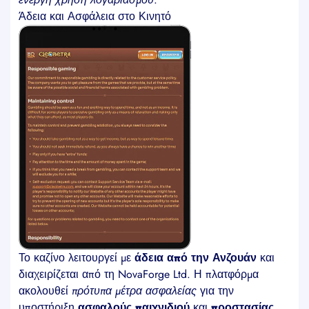
Άδεια και Ασφάλεια στο Κινητό
Το καζίνο λειτουργεί με
άδεια από την Ανζουάν
και
διαχειρίζεται από τη NovaForge Ltd. Η πλατφόρμα
ακολουθεί
πρότυπα μέτρα ασφαλείας
για την
υποστήριξη
ασφαλούς παιχνιδιού
και
προστασίας