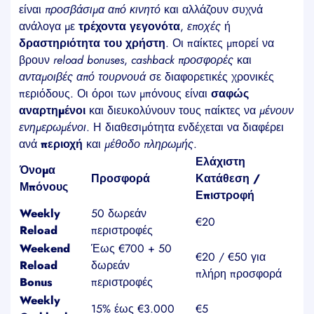
είναι
προσβάσιμα από κινητό
και αλλάζουν συχνά
ανάλογα με
τρέχοντα γεγονότα
,
εποχές
ή
δραστηριότητα του χρήστη
. Οι παίκτες μπορεί να
βρουν
reload bonuses
,
cashback προσφορές
και
ανταμοιβές από τουρνουά
σε διαφορετικές χρονικές
περιόδους. Οι όροι των μπόνους είναι
σαφώς
αναρτημένοι
και διευκολύνουν τους παίκτες να
μένουν
ενημερωμένοι
. Η διαθεσιμότητα ενδέχεται να διαφέρει
ανά
περιοχή
και
μέθοδο πληρωμής
.
Ελάχιστη
Όνομα
Προσφορά
Κατάθεση /
Μπόνους
Επιστροφή
Weekly
50 δωρεάν
€20
Reload
περιστροφές
Weekend
Έως €700 + 50
€20 / €50 για
Reload
δωρεάν
πλήρη προσφορά
Bonus
περιστροφές
Weekly
15% έως €3.000
€5