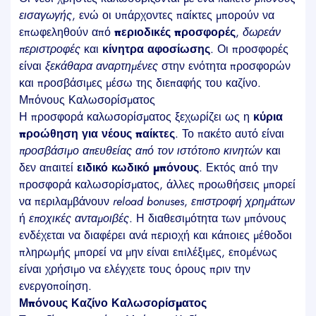
εισαγωγής
, ενώ οι υπάρχοντες παίκτες μπορούν να
επωφεληθούν από
περιοδικές προσφορές
,
δωρεάν
περιστροφές
και
κίνητρα αφοσίωσης
. Οι προσφορές
είναι
ξεκάθαρα αναρτημένες
στην ενότητα προσφορών
και προσβάσιμες μέσω της διεπαφής του καζίνο.
Μπόνους Καλωσορίσματος
Η προσφορά καλωσορίσματος ξεχωρίζει ως η
κύρια
προώθηση για νέους παίκτες
. Το πακέτο αυτό είναι
προσβάσιμο απευθείας από τον ιστότοπο κινητών
και
δεν απαιτεί
ειδικό κωδικό μπόνους
. Εκτός από την
προσφορά καλωσορίσματος, άλλες προωθήσεις μπορεί
να περιλαμβάνουν
reload bonuses
,
επιστροφή χρημάτων
ή
εποχικές ανταμοιβές
. Η διαθεσιμότητα των μπόνους
ενδέχεται να διαφέρει ανά περιοχή και κάποιες μέθοδοι
πληρωμής μπορεί να μην είναι επιλέξιμες, επομένως
είναι χρήσιμο να ελέγχετε τους όρους πριν την
ενεργοποίηση.
Μπόνους Καζίνο Καλωσορίσματος