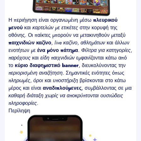
Η περιήγηση είναι οργανωμένη μέσω
πλευρικού
μενού
και
καρτελών με ετικέτες
στην κορυφή της
οθόνης. Οι παίκτες μπορούν να μετακινηθούν μεταξύ
παιχνιδιών καζίνο
,
live καζίνο
,
αθλημάτων
και άλλων
ενοτήτων με
ένα μόνο πάτημα
.
Φίλτρα για κατηγορίες
,
παρόχους
και
είδη παιχνιδιών
εμφανίζονται κάτω από
το
κύριο διαφημιστικό banner
, διευκολύνοντας την
περιορισμένη αναζήτηση
. Σημαντικές ενότητες όπως
πληρωμές
,
όροι
και
υποστήριξη
βρίσκονται στο κάτω
μέρος και είναι
αναδιπλούμενες
, συμβάλλοντας σε μια
καθαρή διάταξη χωρίς να αποκρύπτονται ουσιώδεις
πληροφορίες
.
Περίληψη