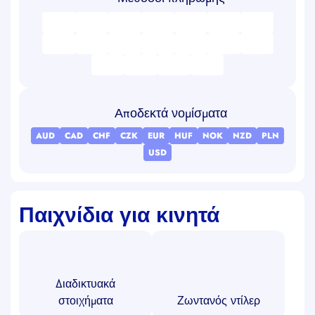
Αποδεκτά νομίσματα
AUD
CAD
CHF
CZK
EUR
HUF
NOK
NZD
PLN
USD
Παιχνίδια για κινητά
Διαδικτυακά
στοιχήματα
Ζωντανός ντίλερ