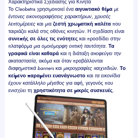
Χαρακτηριστικά Σχεδίασης για Κινητά
Το Cleobetra χρησιμοποιεί ένα
αιγυπτιακό θέμα
με
έντονες εικονογραφήσεις χαρακτήρων
,
χρυσές
λεπτομέρειες
και μια
ζεστή χρωματική παλέτα
που
ταιριάζει καλά στις οθόνες κινητών. Η σχεδίαση είναι
συνεπής σε όλες τις ενότητες
και προσδίδει στην
πλατφόρμα μια
ομοιόμορφη οπτική ταυτότητα
.
Τα
γραφικά είναι καθαρά
και η διάταξη
αποφεύγει την
ακαταστασία
, ακόμα και όταν προβάλλονται
διαφημιστικά banners
και
μικρογραφίες παιχνιδιών
.
Το
κείμενο παραμένει ευανάγνωστο
και
τα εικονίδια
έχουν κατάλληλο μέγεθος
για αφή, γεγονός που
ενισχύει τη
χρηστικότητα σε μικρές συσκευές
.