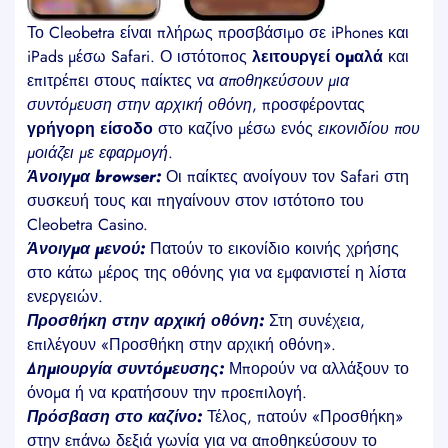
Το Cleobetra είναι πλήρως προσβάσιμο σε iPhones και
iPads μέσω Safari. Ο ιστότοπος
λειτουργεί ομαλά
και
επιτρέπει στους παίκτες να
αποθηκεύσουν μια
συντόμευση στην αρχική οθόνη
, προσφέροντας
γρήγορη είσοδο
στο καζίνο μέσω ενός
εικονιδίου που
μοιάζει με εφαρμογή
.
Άνοιγμα browser:
Οι παίκτες ανοίγουν τον Safari στη
συσκευή τους και πηγαίνουν στον ιστότοπο του
Cleobetra Casino.
Άνοιγμα μενού:
Πατούν το εικονίδιο κοινής χρήσης
στο κάτω μέρος της οθόνης για να εμφανιστεί η λίστα
ενεργειών.
Προσθήκη στην αρχική οθόνη:
Στη συνέχεια,
επιλέγουν «Προσθήκη στην αρχική οθόνη».
Δημιουργία συντόμευσης:
Μπορούν να αλλάξουν το
όνομα ή να κρατήσουν την προεπιλογή.
Πρόσβαση στο καζίνο:
Τέλος, πατούν «Προσθήκη»
στην επάνω δεξιά γωνία για να αποθηκεύσουν το