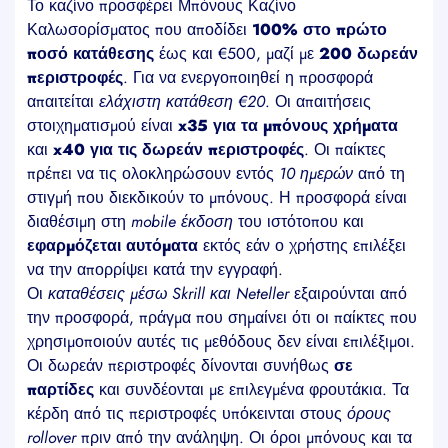
Το καζίνο προσφέρει Μπόνους Καζίνο
Καλωσορίσματος που αποδίδει
100% στο πρώτο
ποσό κατάθεσης
έως και €500, μαζί με
200 δωρεάν
περιστροφές
. Για να ενεργοποιηθεί η προσφορά
απαιτείται
ελάχιστη κατάθεση €20
. Οι απαιτήσεις
στοιχηματισμού είναι
x35 για τα μπόνους χρήματα
και
x40 για τις δωρεάν περιστροφές
. Οι παίκτες
πρέπει να τις ολοκληρώσουν εντός
10 ημερών
από τη
στιγμή που διεκδικούν το μπόνους. Η προσφορά είναι
διαθέσιμη στη
mobile έκδοση
του ιστότοπου και
εφαρμόζεται αυτόματα
εκτός εάν ο χρήστης επιλέξει
να την απορρίψει κατά την εγγραφή.
Οι
καταθέσεις μέσω Skrill και Neteller
εξαιρούνται από
την προσφορά, πράγμα που σημαίνει ότι οι παίκτες που
χρησιμοποιούν αυτές τις μεθόδους δεν είναι επιλέξιμοι.
Οι δωρεάν περιστροφές δίνονται συνήθως
σε
παρτίδες
και συνδέονται με επιλεγμένα φρουτάκια. Τα
κέρδη από τις περιστροφές υπόκεινται στους
όρους
rollover
πριν από την ανάληψη. Οι όροι μπόνους και τα