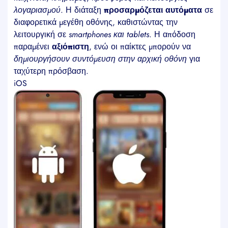
λογαριασμού
. Η διάταξη
προσαρμόζεται αυτόματα
σε
διαφορετικά μεγέθη οθόνης, καθιστώντας την
λειτουργική σε
smartphones και tablets
. Η απόδοση
παραμένει
αξιόπιστη
, ενώ οι παίκτες μπορούν να
δημιουργήσουν συντόμευση στην αρχική οθόνη
για
ταχύτερη πρόσβαση.
iOS