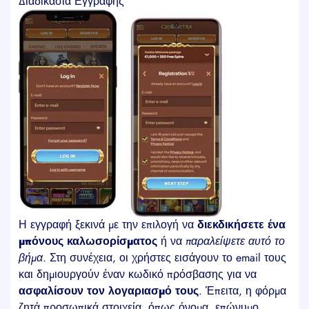
Διαδικασία Εγγραφής
Η εγγραφή ξεκινά με την επιλογή να
διεκδικήσετε ένα
μπόνους καλωσορίσματος
ή να
παραλείψετε αυτό το
βήμα
. Στη συνέχεια, οι χρήστες εισάγουν το email τους
και δημιουργούν έναν κωδικό πρόσβασης για να
ασφαλίσουν τον λογαριασμό τους
. Έπειτα, η φόρμα
ζητά προσωπικά στοιχεία, όπως όνομα, επώνυμο,