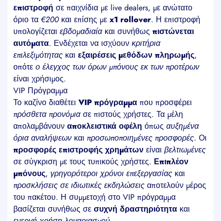
επιστροφή
σε παιχνίδια με live dealers, με ανώτατο
όριο τα
€200
και επίσης με
x1 rollover
. Η επιστροφή
υπολογίζεται
εβδομαδιαία
και συνήθως
πιστώνεται
αυτόματα
. Ενδέχεται να ισχύουν
κριτήρια
επιλεξιμότητας
και
εξαιρέσεις μεθόδων πληρωμής
,
οπότε
ο έλεγχος των όρων μπόνους εκ των προτέρων
είναι χρήσιμος.
VIP Πρόγραμμα
Το καζίνο διαθέτει
VIP πρόγραμμα
που προσφέρει
πρόσθετα προνόμια
σε πιστούς χρήστες. Τα μέλη
απολαμβάνουν
αποκλειστικά οφέλη
όπως
αυξημένα
όρια αναλήψεων
και
προσωποποιημένες προσφορές
. Οι
προσφορές επιστροφής χρημάτων
είναι
βελτιωμένες
σε σύγκριση με τους τυπικούς χρήστες.
Επιπλέον
μπόνους
,
γρηγορότεροι χρόνοι επεξεργασίας
και
προσκλήσεις σε ιδιωτικές εκδηλώσεις
αποτελούν μέρος
του πακέτου. Η συμμετοχή στο VIP πρόγραμμα
βασίζεται συνήθως σε
συχνή δραστηριότητα
και
ενεργή χρήση λογαριασμού
.