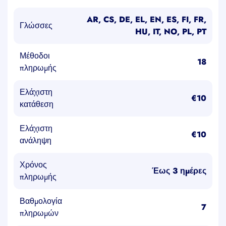
AR
CS
DE
EL
EN
ES
FI
FR
Γλώσσες
HU
IT
NO
PL
PT
Μέθοδοι
18
πληρωμής
Ελάχιστη
€10
κατάθεση
Ελάχιστη
€10
ανάληψη
Χρόνος
Έως 3 ημέρες
πληρωμής
Βαθμολογία
7
πληρωμών