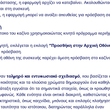
άστασης, η εφαρμογή αρχίζει να κατεβαίνει. Ακολουθώντας
αι στη συσκευή.
, η εφαρμογή μπορεί να ανοίξει απευθείας για πρόσβαση σ
ή
τότοπο του καζίνο χρησιμοποιώντας κινητό πρόγραμμα περιή
γητή, επιλέγεται η επιλογή
“Προσθήκη στην Αρχική Οθόν
η πρόσβαση.
ική οθόνη της συσκευής παρέχει άμεση πρόσβαση στο καζίν
έναν
τολμηρό και εντυπωσιακό σχεδιασμό
, που βασίζεται 
 ποιότητας και τα πλούσια χρώματα δημιουργούν ένα καθηλ
ταξη εγγυάται ότι τα σημαντικά στοιχεία, όπως οι προωθητ
εμφανώς. Κάθε ενότητα είναι οπτικά διακριτή, καθιστώντας 
κτηριστικά, όπως παιχνίδια, μπόνους και επιλογές πλοήγηση
 ταυτότητα του ιστότοπου, διατηρώντας παράλληλα έναν