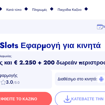
Κατά τύπο
Πληρωμές
Παιχνίδια Καζίνο
Τ
Slots Εφαρμογή για κινητά
λεφωνίας:
 και € 2.250 + 200 δωρεάν περιστρο
εφαρμογής
Διαθέσιμο στο κινητό:
3.0
/5.0
ΕΦΘΕΊΤΕ ΤΟ ΚΑΖΊΝΟ
ΚΑΤΕΒΆΣΤΕ ΤΗΝ