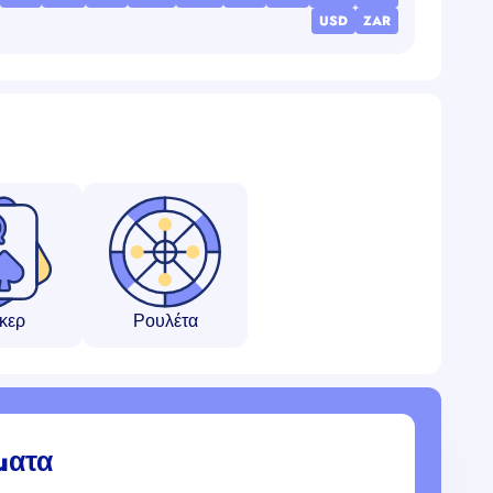
USD
ZAR
κερ
Ρουλέτα
ματα