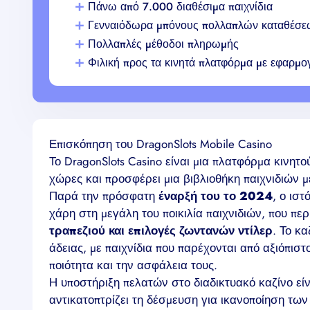
Πάνω από 7.000 διαθέσιμα παιχνίδια
Γενναιόδωρα μπόνους πολλαπλών καταθέσε
Πολλαπλές μέθοδοι πληρωμής
Φιλική προς τα κινητά πλατφόρμα με εφαρμο
Επισκόπηση του DragonSlots Mobile Casino
Το DragonSlots Casino είναι μια πλατφόρμα κινητ
χώρες και προσφέρει μια βιβλιοθήκη παιχνιδιών μ
Παρά την πρόσφατη
έναρξή του το 2024
, ο ισ
χάρη στη μεγάλη του ποικιλία παιχνιδιών, που πε
τραπεζιού και επιλογές ζωντανών ντίλερ
. Το κ
άδειας, με παιχνίδια που παρέχονται από αξιόπισ
ποιότητα και την ασφάλεια τους.
Η υποστήριξη πελατών στο διαδικτυακό καζίνο είν
αντικατοπτρίζει τη δέσμευση για ικανοποίηση τω