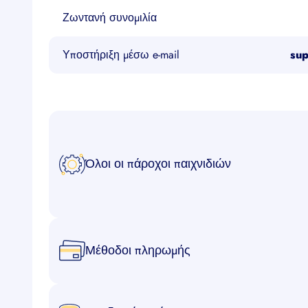
Ζωντανή συνομιλία
Υποστήριξη μέσω e-mail
sup
Όλοι οι πάροχοι παιχνιδιών
Μέθοδοι πληρωμής