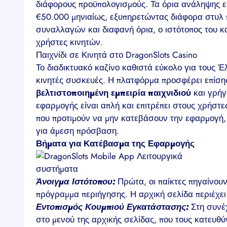
διάφορους προϋπολογισμούς. Τα όρια ανάληψης ε
€50.000 μηνιαίως, εξυπηρετώντας διάφορα στυλ πα
συναλλαγών και διαφανή όρια, ο ιστότοπος του κ
χρήστες κινητών.
Παιχνίδι σε Κινητά στο DragonSlots Casino
Το διαδικτυακό καζίνο καθιστά εύκολο για τους 
κινητές συσκευές. Η πλατφόρμα προσφέρει επίσης 
βελτιστοποιημένη εμπειρία παιχνιδιού
και γρήγ
εφαρμογής είναι απλή και επιτρέπει στους χρήστε
που προτιμούν να μην κατεβάσουν την εφαρμογή, 
για άμεση πρόσβαση.
Βήματα για Κατέβασμα της Εφαρμογής
Άνοιγμα Ιστότοπου:
Πρώτα, οι παίκτες πηγαίνουν
πρόγραμμα περιήγησης. Η αρχική σελίδα περιέχει 
Εντοπισμός Κουμπιού Εγκατάστασης:
Στη συνέ
στο μενού της αρχικής σελίδας, που τους κατευθύ