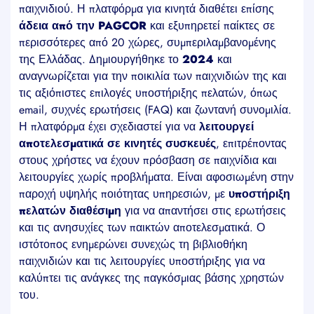
παιχνιδιού. Η πλατφόρμα για κινητά διαθέτει επίσης
άδεια από την PAGCOR
και εξυπηρετεί παίκτες σε
περισσότερες από 20 χώρες, συμπεριλαμβανομένης
της Ελλάδας. Δημιουργήθηκε το
2024
και
αναγνωρίζεται για την ποικιλία των παιχνιδιών της και
τις αξιόπιστες επιλογές υποστήριξης πελατών, όπως
email, συχνές ερωτήσεις (FAQ) και ζωντανή συνομιλία.
Η πλατφόρμα έχει σχεδιαστεί για να
λειτουργεί
αποτελεσματικά σε κινητές συσκευές
, επιτρέποντας
στους χρήστες να έχουν πρόσβαση σε παιχνίδια και
λειτουργίες χωρίς προβλήματα. Είναι αφοσιωμένη στην
παροχή υψηλής ποιότητας υπηρεσιών, με
υποστήριξη
πελατών διαθέσιμη
για να απαντήσει στις ερωτήσεις
και τις ανησυχίες των παικτών αποτελεσματικά. Ο
ιστότοπος ενημερώνει συνεχώς τη βιβλιοθήκη
παιχνιδιών και τις λειτουργίες υποστήριξης για να
καλύπτει τις ανάγκες της παγκόσμιας βάσης χρηστών
του.