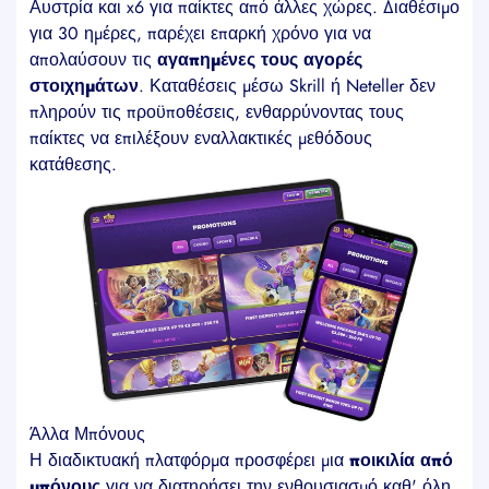
Αυστρία και x6 για παίκτες από άλλες χώρες. Διαθέσιμο
για 30 ημέρες, παρέχει επαρκή χρόνο για να
απολαύσουν τις
αγαπημένες τους αγορές
στοιχημάτων
. Καταθέσεις μέσω Skrill ή Neteller δεν
πληρούν τις προϋποθέσεις, ενθαρρύνοντας τους
παίκτες να επιλέξουν εναλλακτικές μεθόδους
κατάθεσης.
Άλλα Μπόνους
Η διαδικτυακή πλατφόρμα προσφέρει μια
ποικιλία από
μπόνους
για να διατηρήσει την ενθουσιασμό καθ' όλη