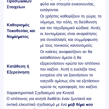
Προσωπικών
φύλο και στοιχεία επικοινωνίας,
Στοιχείων
εισάγονται.
Οι χρήστες καθορίζουν τη χώρα, το
νόμισμα, την πόλη, τη διεύθυνση
Καθορισμός
και τον ταχυδρομικό κώδικα. Αυτές
Τοποθεσίας και
οι λεπτομέρειες είναι απαραίτητες
Νομίσματος
για συναλλαγές και συμμόρφωση
με τους τοπικούς κανονισμούς.
Οι παίκτες αποφασίζουν αν θα
καταθέσουν άμεσα ή θα
εξερευνήσουν πρώτα τον ιστότοπο
Κατάθεση ή
του καζίνο. Αυτή η ευελιξία τους
Εξερεύνηση
επιτρέπει είτε να ξεκινήσουν το
παιχνίδι αμέσως είτε να εξετάσουν
πρώτα τις προσφορές του καζίνο.
Χαρακτηριστικά Σχεδιασμού για Κινητά
Ο ιστότοπος για κινητά διαθέτει έναν ζωντανό και
οπτικά ελκυστικό σχεδιασμό με ένα
μοβ θέμα που