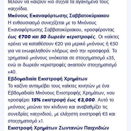
θέλουν να παίζουν πιο συχνά τα αγαπημένα τους
παιχνίδια.
Μπόνους Επαναφόρτωσης Σαββατοκύριακου
Η ενθουσιασμό συνεχίζεται με το Μπόνους
Επαναφόρτωσης Σαββατοκύριακου, προσφέροντας
έως €700 και 50 δωρεάν περιστροφές
. Οι παίκτες
πρέπει να καταθέσουν €20 για μερικό μπόνους ή €50
για να επωφεληθούν πλήρως από την προσφορά. Το
χρηματικό μπόνους υπόκειται σε στοιχηματισμό x35,
ενώ οι δωρεάν περιστροφές απαιτούν στοιχηματισμό
x40.
Εβδομαδιαία Επιστροφή Χρημάτων
Το καζίνο ανταμείβει τους παίκτες κινητών με ένα
Εβδομαδιαίο Μπόνους Επιστροφής Χρημάτων, που
προσφέρει
15% επιστροφή έως €3,000
. Αυτό το
μπόνους μειώνει τον κίνδυνο και αναβαθμίζει τις
συνεδρίες παιχνιδιού, με ελάχιστη επιστροφή €5 και
στοιχηματισμό x1.
Επιστροφή Χρημάτων Ζωντανών Παιχνιδιών