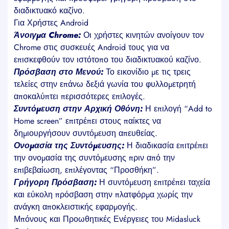
διαδικτυακό καζίνο.
Για Χρήστες Android
Άνοιγμα Chrome:
Οι χρήστες κινητών ανοίγουν τον
Chrome στις συσκευές Android τους για να
επισκεφθούν τον ιστότοπο του διαδικτυακού καζίνο.
Πρόσβαση στο Μενού:
Το εικονίδιο με τις τρεις
τελείες στην επάνω δεξιά γωνία του φυλλομετρητή
αποκαλύπτει περισσότερες επιλογές.
Συντόμευση στην Αρχική Οθόνη:
Η επιλογή “Add to
Home screen” επιτρέπει στους παίκτες να
δημιουργήσουν συντόμευση απευθείας.
Ονομασία της Συντόμευσης:
Η διαδικασία επιτρέπει
την ονομασία της συντόμευσης πριν από την
επιβεβαίωση, επιλέγοντας “Προσθήκη”.
Γρήγορη Πρόσβαση:
Η συντόμευση επιτρέπει ταχεία
και εύκολη πρόσβαση στην πλατφόρμα χωρίς την
ανάγκη αποκλειστικής εφαρμογής.
Μπόνους και Προωθητικές Ενέργειες του Midasluck