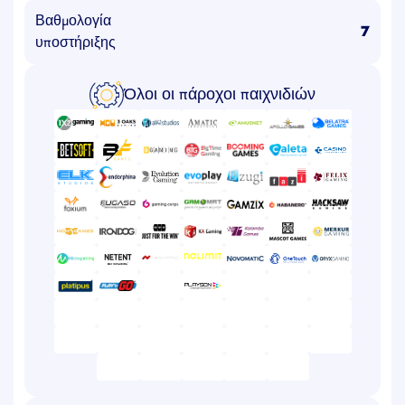
Βαθμολογία
7
υποστήριξης
Όλοι οι πάροχοι παιχνιδιών