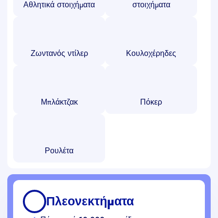
Αθλητικά στοιχήματα
στοιχήματα
Ζωντανός ντίλερ
Κουλοχέρηδες
Μπλάκτζακ
Πόκερ
Ρουλέτα
Πλεονεκτήματα