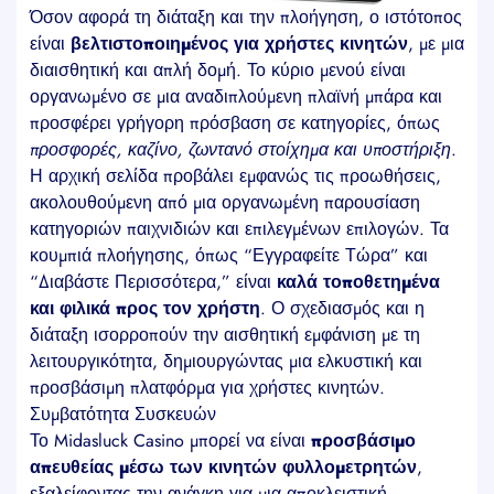
Όσον αφορά τη διάταξη και την πλοήγηση, ο ιστότοπος
είναι
βελτιστοποιημένος για χρήστες κινητών
, με μια
διαισθητική και απλή δομή. Το κύριο μενού είναι
οργανωμένο σε μια αναδιπλούμενη πλαϊνή μπάρα και
προσφέρει γρήγορη πρόσβαση σε κατηγορίες, όπως
προσφορές, καζίνο, ζωντανό στοίχημα και υποστήριξη
.
Η αρχική σελίδα προβάλει εμφανώς τις προωθήσεις,
ακολουθούμενη από μια οργανωμένη παρουσίαση
κατηγοριών παιχνιδιών και επιλεγμένων επιλογών. Τα
κουμπιά πλοήγησης, όπως “Εγγραφείτε Τώρα” και
“Διαβάστε Περισσότερα,” είναι
καλά τοποθετημένα
και φιλικά προς τον χρήστη
. Ο σχεδιασμός και η
διάταξη ισορροπούν την αισθητική εμφάνιση με τη
λειτουργικότητα, δημιουργώντας μια ελκυστική και
προσβάσιμη πλατφόρμα για χρήστες κινητών.
Συμβατότητα Συσκευών
Το Midasluck Casino μπορεί να είναι
προσβάσιμο
απευθείας μέσω των κινητών φυλλομετρητών
,
εξαλείφοντας την ανάγκη για μια αποκλειστική