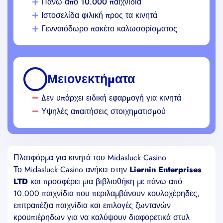
Πάνω από 10.000 παιχνίδια
Ιστοσελίδα φιλική προς τα κινητά
Γενναιόδωρο πακέτο καλωσορίσματος
Μειονεκτήματα
Δεν υπάρχει ειδική εφαρμογή για κινητά
Υψηλές απαιτήσεις στοιχηματισμού
Πλατφόρμα για κινητά του Midasluck Casino
Το Midasluck Casino ανήκει στην
Liernin Enterprises
LTD
και προσφέρει μια βιβλιοθήκη με πάνω από
10.000 παιχνίδια που περιλαμβάνουν κουλοχέρηδες,
επιτραπέζια παιχνίδια και επιλογές ζωντανών
κρουπιέρηδων για να καλύψουν διαφορετικά στυλ