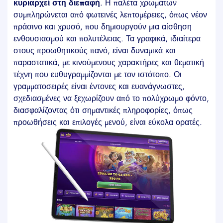
κυριαρχεί στη διεπαφή
. Η παλέτα χρωμάτων
συμπληρώνεται από φωτεινές λεπτομέρειες, όπως νέον
πράσινο και χρυσό, που δημιουργούν μια αίσθηση
ενθουσιασμού και πολυτέλειας. Τα γραφικά, ιδιαίτερα
στους προωθητικούς πανό, είναι δυναμικά και
παραστατικά, με κινούμενους χαρακτήρες και θεματική
τέχνη που ευθυγραμμίζονται με τον ιστότοπο. Οι
γραμματοσειρές είναι έντονες και ευανάγνωστες,
σχεδιασμένες να ξεχωρίζουν από το πολύχρωμο φόντο,
διασφαλίζοντας ότι σημαντικές πληροφορίες, όπως
προωθήσεις και επιλογές μενού, είναι εύκολα ορατές.