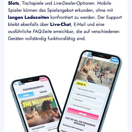
Slots
, Tischspiele und
Live-Dealer-Optionen
. Mobile
Spieler können das Spielangebot erkunden, ohne mit
langen Ladezeiten
konfrontiert zu werden. Der Support
bleibt ebenfalls über
Live-Chat
, E-Mail und eine
ausführliche FAQ-Seite
erreichbar, die auf verschiedenen
Geräten vollständig funktionsfähig sind.