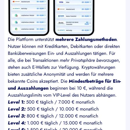
Die Plattform unterstützt
mehrere Zahlungsmethoden
.
Nutzer können mit Kreditkarten, Debitkarten oder direkten
Banküberweisungen Ein- und Auszahlungen tätigen. Für
alle, die bei Transaktionen
mehr Privatsphäre bevorzugen
,
stehen auch E-Wallets zur Verfügung. Kryptowährungen
bieten zusätzliche Anonymität und werden für mehrere
bekannte Coins akzeptiert. Die
Mindestbeträge für Ein-
und Auszahlungen
beginnen bei 10 €, während die
Auszahlungslimits vom VIP-Level des Nutzers abhängen.
Level 1:
500 € täglich / 7.000 € monatlich
Level 2:
500 € täglich / 10.000 € monatlich
Level 3:
800 € täglich / 12.000 € monatlich
Level 4:
1.000 € täglich / 15.000 € monatlich
Level 5:
1.500 € täglich / 20.000 € monatlich