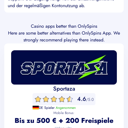
und der regelmäßigen Kontonutzung ab.
Casino apps better than OnlySpins
Here are some better alternatives than OnlySpins App. We
strongly recommend playing there instead.
Sportaza
4.6
/5.0
DE Spieler
Angenommen
Mobile Bonus:
Bis zu 500 € + 200 Freispiele