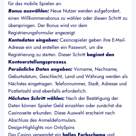
für das mobile Spielen an.
Bonus auswählen:
Neue Nutzer werden aufgefordert,
einen
Willkommensbonus zu wählen
oder diesen Schritt zu
überspringen. Der Bonus wird vor dem
Registrierungsformular angezeigt.
Kontodaten eingeben:
Casinospieler geben ihre E-Mail-
Adresse ein und erstellen ein Passwort, um die
Registrierung zu starten. Dieser Schritt
beginnt den
Kontoerstellungsprozess
.
Persönliche Daten angeben:
Vorname, Nachname,
Geburtsdatum, Geschlecht, Land und Währung werden als
Nächstes eingetragen. Telefonnummer, Stadt, Adresse und
Postleitzahl sind ebenfalls erforderlich.
Nächsten Schritt wählen:
Nach der Bestätigung der
Daten können Spieler Geld einzahlen oder zunächst die
Casinoseite erkunden. Diese Auswahl erscheint nach
Abschluss des Anmeldeformulars.
Design-Highlights von OnlySpins
Das Casino verwendet ein
helles Farbschema
und