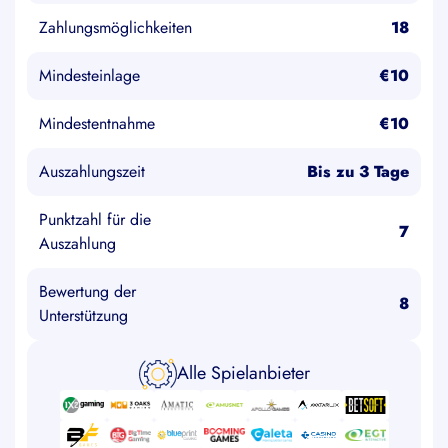
Zahlungsmöglichkeiten
18
Mindesteinlage
€10
Mindestentnahme
€10
Auszahlungszeit
Bis zu 3 Tage
Punktzahl für die
7
Auszahlung
Bewertung der
8
Unterstützung
Alle Spielanbieter