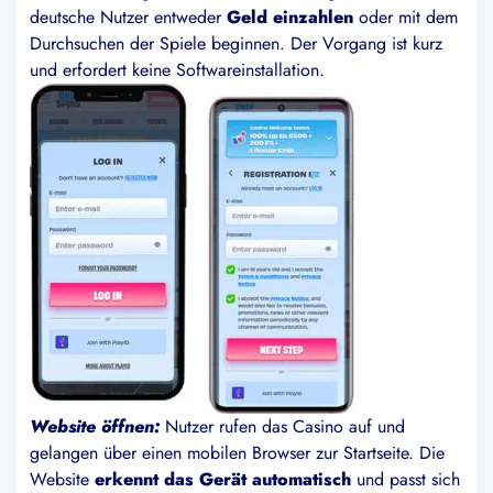
deutsche Nutzer entweder
Mobile Spiele bei OnlySpins
Geld einzahlen
oder mit dem
Durchsuchen der Spiele beginnen. Der Vorgang ist kurz
Reguliertes mobiles Spielen bei OnlySpins
und erfordert keine Softwareinstallation.
Fazit
Website öffnen:
Nutzer rufen das Casino auf und
gelangen über einen mobilen Browser zur Startseite. Die
Website
erkennt das Gerät automatisch
und passt sich