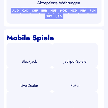
Akzeptierte Währungen
AUD
CAD
CHF
EUR
HUF
NOK
NZD
PEN
PLN
TRY
USD
Mobile Spiele
Blackjack
Jackpot-Spiele
Live-Dealer
Poker