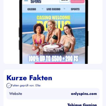
Kurze Fakten
Fakten geprüft von: Elke
Website
onlyspins.com
Tobique Gaming