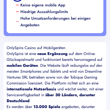
Keine eigene mobile App
Niedrige Auszahlungslimits
Hohe Umsatzanforderungen bei einigen
Angeboten
OnlySpins Casino auf Mobilgeräten
OnlySpins ist eine
neue Ergänzung
auf dem Online-
Glücksspielmarkt und funktioniert bereits hervorragend auf
mobilen Geräten
. Die Website läuft
reibungslos auf den
meisten Smartphones und Tablets
und wird von Dreamline
Ventures SRL betrieben sowie von der Tobique Gaming
Commission lizenziert. Die Plattform richtet sich an eine
internationale Nutzerbasis
und wächst weiter, mit einer
Serviceverfügbarkeit in
über 30 Ländern, darunter
Deutschland
.
Es werden über
13.000 Spiele
angeboten, darunter