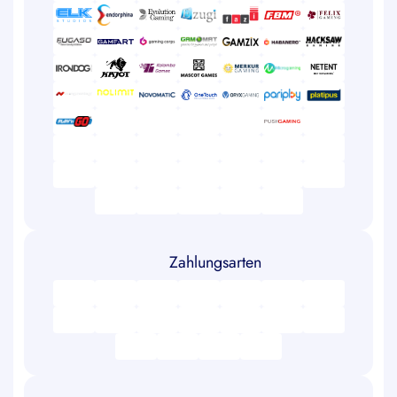
Zahlungsarten