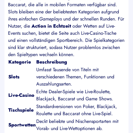
Baccarat, die alle in mobilen Formaten verfügbar sind.
Slots bleiben eine der beliebtesten Kategorien aufgrund
ihres
einfachen Gameplays
und der schnellen Runden. Für
Nutzer, die
Action in Echtzeit
oder Wetten auf Live-
Events suchen, bietet die Seite auch Live-Casino-Tische
und einen vollständigen Sportbereich. Die Spielkategorien
sind klar strukturiert, sodass Nutzer problemlos zwischen
den Spieltypen wechseln können.
Kategorie
Beschreibung
Umfasst Tausende von Titeln mit
Slots
verschiedenen Themen, Funktionen und
Auszahlungsarten.
Echte Dealer-Spiele wie Live-Roulette,
Live-Casino
Blackjack, Baccarat und Game Shows.
Standardversionen von Poker, Blackjack,
Tischspiele
Roulette und Baccarat ohne Live-Spiel.
Deckt beliebte und Nischensportarten mit
Sportwetten
Vorab- und Live-Wettoptionen ab.