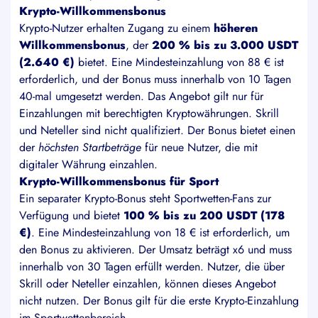
Krypto-Willkommensbonus
Krypto-Nutzer erhalten Zugang zu einem
höheren
Willkommensbonus
, der
200 % bis zu 3.000 USDT
(2.640 €)
bietet. Eine Mindesteinzahlung von 88 € ist
erforderlich, und der Bonus muss innerhalb von 10 Tagen
40-mal umgesetzt werden. Das Angebot gilt nur für
Einzahlungen mit berechtigten Kryptowährungen. Skrill
und Neteller sind nicht qualifiziert. Der Bonus bietet einen
der
höchsten Startbeträge
für neue Nutzer, die mit
digitaler Währung einzahlen.
Krypto-Willkommensbonus für Sport
Ein separater Krypto-Bonus steht Sportwetten-Fans zur
Verfügung und bietet
100 % bis zu 200 USDT (178
€)
. Eine Mindesteinzahlung von 18 € ist erforderlich, um
den Bonus zu aktivieren. Der Umsatz beträgt x6 und muss
innerhalb von 30 Tagen erfüllt werden. Nutzer, die über
Skrill oder Neteller einzahlen, können dieses Angebot
nicht nutzen. Der Bonus gilt für die erste Krypto-Einzahlung
im Sportwettenbereich.