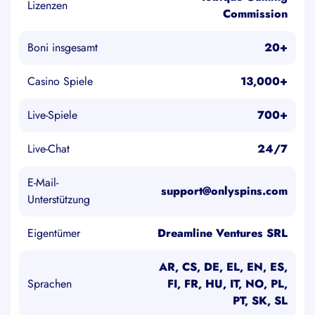
Lizenzen
Commission
Boni insgesamt
20+
Casino Spiele
13,000+
Live-Spiele
700+
Live-Chat
24/7
E-Mail-
support@onlyspins.com
Unterstützung
Eigentümer
Dreamline Ventures SRL
AR
CS
DE
EL
EN
ES
Sprachen
FI
FR
HU
IT
NO
PL
PT
SK
SL