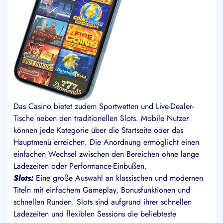
Das Casino bietet zudem Sportwetten und Live-Dealer-
Tische neben den traditionellen Slots. Mobile Nutzer
können jede Kategorie über die Startseite oder das
Hauptmenü erreichen. Die Anordnung ermöglicht einen
einfachen Wechsel zwischen den Bereichen ohne lange
Ladezeiten oder Performance-Einbußen.
Slots:
Eine große Auswahl an klassischen und modernen
Titeln mit einfachem Gameplay, Bonusfunktionen und
schnellen Runden. Slots sind aufgrund ihrer schnellen
Ladezeiten und flexiblen Sessions die beliebteste