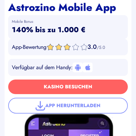
Astrozino Mobile App
Mobile Bonus:
140% bis zu 1.000 €
3.0
App-Bewertung
/5.0
Verfügbar auf dem Handy:
KASINO BESUCHEN
APP HERUNTERLADEN