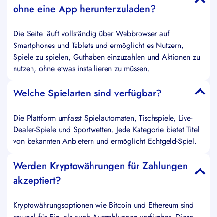
ohne eine App herunterzuladen?
Die Seite läuft vollständig über Webbrowser auf
Smartphones und Tablets und ermöglicht es Nutzern,
Spiele zu spielen, Guthaben einzuzahlen und Aktionen zu
nutzen, ohne etwas installieren zu müssen.
Welche Spielarten sind verfügbar?
Die Plattform umfasst Spielautomaten, Tischspiele, Live-
Dealer-Spiele und Sportwetten. Jede Kategorie bietet Titel
von bekannten Anbietern und ermöglicht Echtgeld-Spiel.
Werden Kryptowährungen für Zahlungen
akzeptiert?
Kryptowährungsoptionen wie Bitcoin und Ethereum sind
sowohl für Ein- als auch Auszahlungen verfügbar. Diese