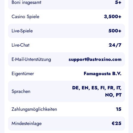
Boni insgesamt
5+
Casino Spiele
3,500+
Live-Spiele
500+
Live-Chat
24/7
E-Mail-Unterstützung
support@astrozino.com
Eigentümer
Famagousta B.V.
DE
EN
ES
FI
FR
IT
Sprachen
NO
PT
Zahlungsmöglichkeiten
15
Mindesteinlage
€25