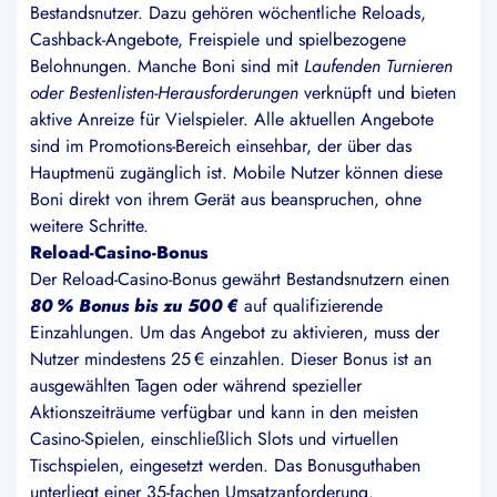
Bestandsnutzer. Dazu gehören wöchentliche Reloads,
Cashback-Angebote, Freispiele und spielbezogene
Belohnungen. Manche Boni sind mit
Laufenden Turnieren
oder Bestenlisten-Herausforderungen
verknüpft und bieten
aktive Anreize für Vielspieler. Alle aktuellen Angebote
sind im Promotions-Bereich einsehbar, der über das
Hauptmenü zugänglich ist. Mobile Nutzer können diese
Boni direkt von ihrem Gerät aus beanspruchen, ohne
weitere Schritte.
Reload-Casino-Bonus
Der Reload-Casino-Bonus gewährt Bestandsnutzern einen
80 % Bonus bis zu 500 €
auf qualifizierende
Einzahlungen. Um das Angebot zu aktivieren, muss der
Nutzer mindestens 25 € einzahlen. Dieser Bonus ist an
ausgewählten Tagen oder während spezieller
Aktionszeiträume verfügbar und kann in den meisten
Casino-Spielen, einschließlich Slots und virtuellen
Tischspielen, eingesetzt werden. Das Bonusguthaben
unterliegt einer 35‑fachen Umsatzanforderung.