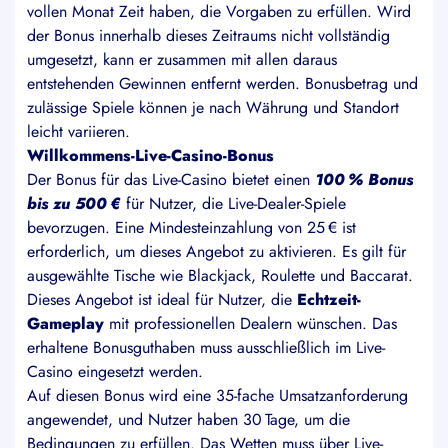
vollen Monat Zeit haben, die Vorgaben zu erfüllen. Wird
der Bonus innerhalb dieses Zeitraums nicht vollständig
umgesetzt, kann er zusammen mit allen daraus
entstehenden Gewinnen entfernt werden. Bonusbetrag und
zulässige Spiele können je nach Währung und Standort
leicht variieren.
Willkommens-Live-Casino-Bonus
Der Bonus für das Live-Casino bietet einen
100 % Bonus
bis zu 500 €
für Nutzer, die Live-Dealer-Spiele
bevorzugen. Eine Mindesteinzahlung von 25 € ist
erforderlich, um dieses Angebot zu aktivieren. Es gilt für
ausgewählte Tische wie Blackjack, Roulette und Baccarat.
Dieses Angebot ist ideal für Nutzer, die
Echtzeit-
Gameplay
mit professionellen Dealern wünschen. Das
erhaltene Bonusguthaben muss ausschließlich im Live-
Casino eingesetzt werden.
Auf diesen Bonus wird eine 35‑fache Umsatzanforderung
angewendet, und Nutzer haben 30 Tage, um die
Bedingungen zu erfüllen. Das Wetten muss über Live-