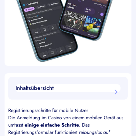
Inhaltsübersicht
Registrierungsschritte für mobile Nutzer
Design und Benutzerfreundlichkeit
Registrierungsschritte für mobile Nutzer
Unterstützte Geräte bei Astrozino Casino
Die Anmeldung im Casino von einem mobilen Gerät aus
iOS-Geräte
umfasst
Android-Geräte
einige einfache Schritte
. Das
Registrierungsformular funktioniert
Sichere Zahlungsmethoden
reibungslos auf