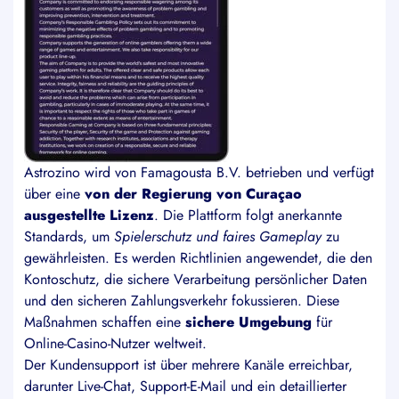
Astrozino wird von Famagousta B.V. betrieben und verfügt
über eine
von der Regierung von Curaçao
ausgestellte Lizenz
. Die Plattform folgt anerkannte
Standards, um
Spielerschutz und faires Gameplay
zu
gewährleisten. Es werden Richtlinien angewendet, die den
Kontoschutz, die sichere Verarbeitung persönlicher Daten
und den sicheren Zahlungsverkehr fokussieren. Diese
Maßnahmen schaffen eine
sichere Umgebung
für
Online-Casino-Nutzer weltweit.
Der Kundensupport ist über mehrere Kanäle erreichbar,
darunter Live-Chat, Support-E-Mail und ein detaillierter