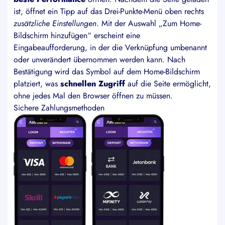
ist, öffnet ein Tipp auf das Drei-Punkte-Menü oben rechts
zusätzliche Einstellungen
. Mit der Auswahl „Zum Home-
Bildschirm hinzufügen“ erscheint eine
Eingabeaufforderung, in der die Verknüpfung umbenannt
oder unverändert übernommen werden kann. Nach
Bestätigung wird das Symbol auf dem Home-Bildschirm
platziert, was
schnellen Zugriff
auf die Seite ermöglicht,
ohne jedes Mal den Browser öffnen zu müssen.
Sichere Zahlungsmethoden