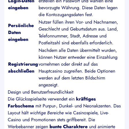
Login‑Daten
erstellen ein Passwort und wählen eine
eingeben
bevorzugte Währung. Diese Daten legen
die Kontozugangsdaten fest.
Nutzer füllen ihren Vor- und Nachnamen,
Persönliche
Geschlecht und Geburtsdatum aus. Land,
Daten
Telefonnummer, Stadt, Adresse und
eingeben
Postleitzahl sind ebenfalls erforderlich.
Nachdem alle Daten übermittelt wurden,
können Nutzer entweder eine Einzahlung
Registrierung
vornehmen oder direkt auf das
abschließen
Hauptcasino zugreifen. Beide Optionen
werden auf dem letzten Bildschirm
angezeigt.
Design und Benutzerfreundlichkeit
Die Glücksspielseite verwendet ein
kräftiges
Farbschema
mit Purpur-, Dunkel- und Neonakzenten. Das
Layout hält
wichtige Bereiche
wie Casinospiele, Live-
Casino und Promotionen stets griffbereit. Die
Werbebanner zeigen
bunte Charaktere
und animierte