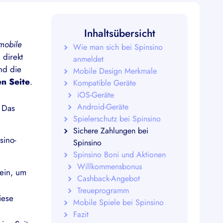
Inhaltsübersicht
mobile
Wie man sich bei Spinsino
direkt
anmeldet
nd die
Mobile Design Merkmale
en Seite
.
Kompatible Geräte
iOS-Geräte
Android-Geräte
 Das
Spielerschutz bei Spinsino
Sichere Zahlungen bei
sino-
Spinsino
Spinsino Boni und Aktionen
Willkommensbonus
ein, um
Cashback-Angebot
Treueprogramm
iese
Mobile Spiele bei Spinsino
Fazit