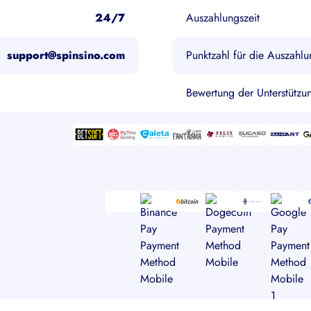
24/7
Auszahlungszeit
support@spinsino.com
Punktzahl für die Auszahl
Bewertung der Unterstützu