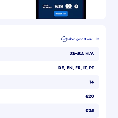
Fakten geprüft von: Elke
SIMBA N.V.
DE
EN
FR
IT
PT
14
€20
€25