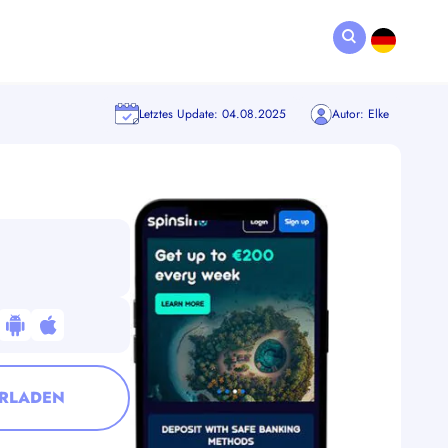
Letztes Update: 04.08.2025
Autor: Elke
ERLADEN