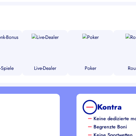
-Spiele
Live-Dealer
Poker
Roul
Kontra
Keine dedizierte m
Begrenzte Boni
Keine Sportwetten