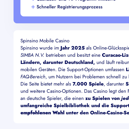
Schneller Registrierungsprozess
Spinsino Mobile Casino
Spinsino wurde im
Jahr 2025
als Online-Glücksspie
SIMBA N.V.
betrieben und besitzt eine
Curacao-Li
Ländern, darunter Deutschland,
und läuft reibu
mobilen Geräten. Die Support-Optionen umfassen
L
FAQ-Bereich
, um Nutzern bei Problemen schnell zu 
Die Seite bietet mehr als
7.000 Spiele
, darunter
S
und weitere Casino-Optionen. Das Casino legt den 
an deutsche Spieler, die einen
zu Spielen von
je
umfangreiche Spielbibliothek und die Support
empfohlenen Wahl
unter den Online-Casino-Se