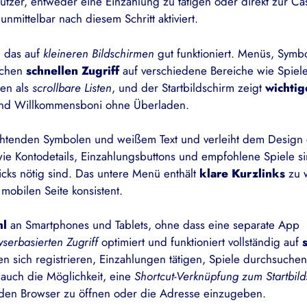
tzer, entweder eine Einzahlung zu tätigen oder direkt zur Cas
nmittelbar nach diesem Schritt aktiviert.
, das auf
kleineren Bildschirmen
gut funktioniert. Menüs, Symb
ichen
schnellen Zugriff
auf verschiedene Bereiche wie Spiele
nen als
scrollbare Listen
, und der Startbildschirm zeigt
wichtig
und Willkommensboni ohne Überladen.
chtenden Symbolen und weißem Text und verleiht dem Design 
wie Kontodetails, Einzahlungsbuttons und empfohlene Spiele si
icks nötig sind. Das untere Menü enthält
klare Kurzlinks
zu w
mobilen Seite konsistent.
hl
an Smartphones und Tablets, ohne dass eine separate App
serbasierten Zugriff
optimiert und funktioniert vollständig auf
en sich registrieren, Einzahlungen tätigen, Spiele durchsuche
 auch die Möglichkeit, eine
Shortcut-Verknüpfung zum Startbil
den Browser zu öffnen oder die Adresse einzugeben.