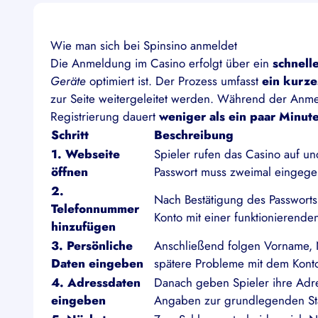
Wie man sich bei Spinsino anmeldet
Die Anmeldung im Casino erfolgt über ein
schnell
Geräte
optimiert ist. Der Prozess umfasst
ein kurze
zur Seite weitergeleitet werden. Während der Anm
Registrierung dauert
weniger als ein paar Minut
Schritt
Beschreibung
1. Webseite
Spieler rufen das Casino auf u
öffnen
Passwort muss zweimal eingege
2.
Nach Bestätigung des Passworts
Telefonnummer
Konto mit einer funktionierende
hinzufügen
3. Persönliche
Anschließend folgen Vorname, 
Daten eingeben
spätere Probleme mit dem Kont
4. Adressdaten
Danach geben Spieler ihre Adress
eingeben
Angaben zur grundlegenden Stan