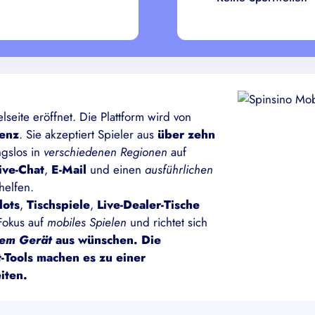
lseite eröffnet. Die Plattform wird von
zenz
. Sie akzeptiert Spieler aus
über zehn
ngslos in
verschiedenen Regionen
auf
ive-Chat
,
E-Mail
und einen
ausführlichen
helfen.
lots
,
Tischspiele
,
Live-Dealer-Tische
Fokus auf
mobiles Spielen
und richtet sich
dem Gerät
aus wünschen. Die
-Tools machen es zu einer
iten.