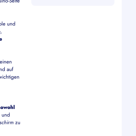
ino-Seite
ole und
,
e
einen
nd auf
ichtigen
sowohl
n und
dschirm
zu