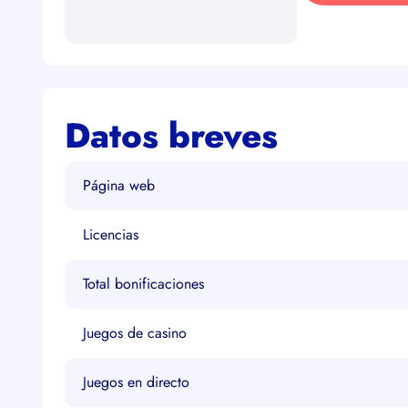
Datos breves
Página web
Licencias
Total bonificaciones
Juegos de casino
Juegos en directo