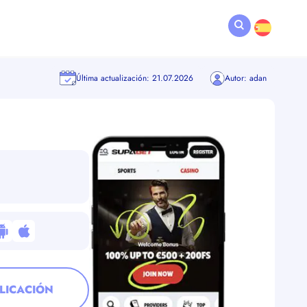
Última actualización: 21.07.2026
Autor: adan
LICACIÓN