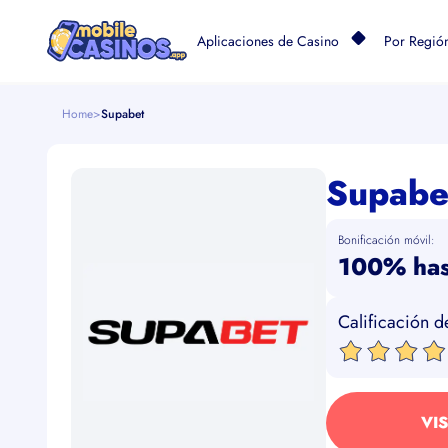
Aplicaciones de Casino
Por Regió
Home
>
Supabet
Supabet
Bonificación móvil:
100% has
Calificación d
VIS