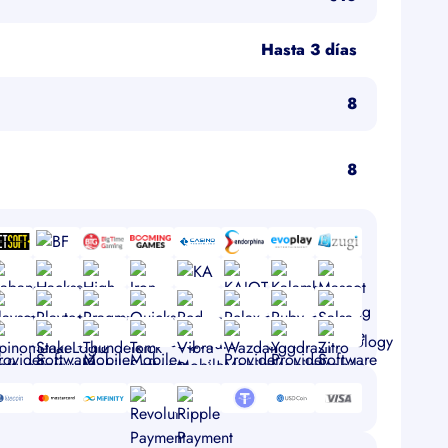
Hasta 3 días
8
8