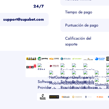
24/7
Tiempo de pago
support@supabet.com
Puntuación de pago
Calificación del
soporte