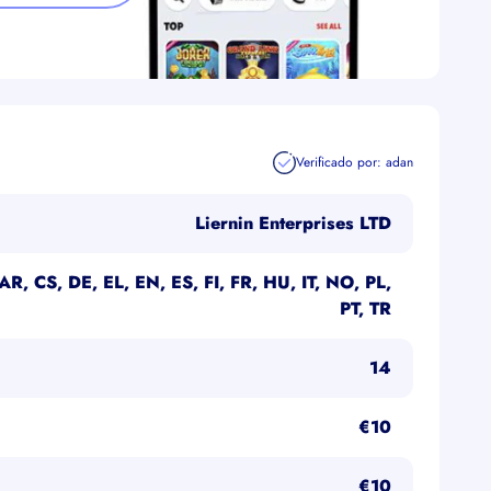
Verificado por: adan
Liernin Enterprises LTD
AR
CS
DE
EL
EN
ES
FI
FR
HU
IT
NO
PL
PT
TR
14
€10
€10