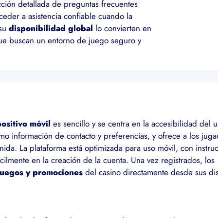
ción detallada de preguntas frecuentes
eder a asistencia confiable cuando la
 su
disponibilidad global
lo convierten en
que buscan un entorno de juego seguro y
positivo móvil
es sencillo y se centra en la accesibilidad del u
omo información de contacto y preferencias, y ofrece a los jug
da. La plataforma está optimizada para uso móvil, con instru
fácilmente en la creación de la cuenta. Una vez registrados, los
juegos y promociones
del casino directamente desde sus dis