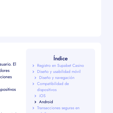
Índice
suario. El
Registro en Supabet Casino
adores
Diseño y usabilidad móvil
cciones
Diseño y navegación
Compatibilidad de
positivos
dispositivos
iOS
Android
Transacciones seguras en