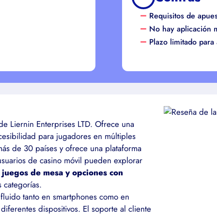
Requisitos de apue
No hay aplicación 
Plazo limitado para
de Liernin Enterprises LTD. Ofrece una
cesibilidad para jugadores en múltiples
más de 30 países y ofrece una plataforma
usuarios de casino móvil pueden explorar
 juegos de mesa y opciones con
s categorías.
 fluido tanto en smartphones como en
iferentes dispositivos. El soporte al cliente