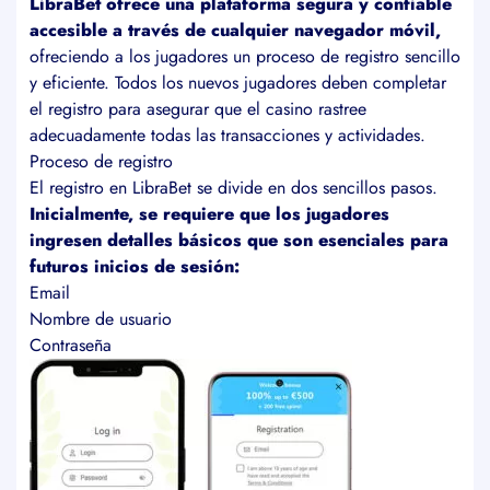
LibraBet ofrece una plataforma segura y confiable
accesible a través de cualquier navegador móvil,
ofreciendo a los jugadores un proceso de registro sencillo
y eficiente. Todos los nuevos jugadores deben completar
el registro para asegurar que el casino rastree
adecuadamente todas las transacciones y actividades.
Proceso de registro
El registro en LibraBet se divide en dos sencillos pasos.
Inicialmente, se requiere que los jugadores
ingresen detalles básicos que son esenciales para
futuros inicios de sesión:
Email
Nombre de usuario
Contraseña