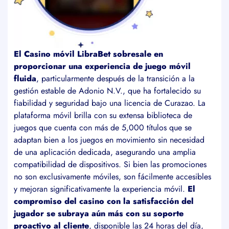
El Casino móvil LibraBet sobresale en
proporcionar una experiencia de juego móvil
fluida
, particularmente después de la transición a la
gestión estable de Adonio N.V., que ha fortalecido su
fiabilidad y seguridad bajo una licencia de Curazao. La
plataforma móvil brilla con su extensa biblioteca de
juegos que cuenta con más de 5,000 títulos que se
adaptan bien a los juegos en movimiento sin necesidad
de una aplicación dedicada, asegurando una amplia
compatibilidad de dispositivos. Si bien las promociones
no son exclusivamente móviles, son fácilmente accesibles
y mejoran significativamente la experiencia móvil.
El
compromiso del casino con la satisfacción del
jugador se subraya aún más con su soporte
proactivo al cliente
, disponible las 24 horas del día,