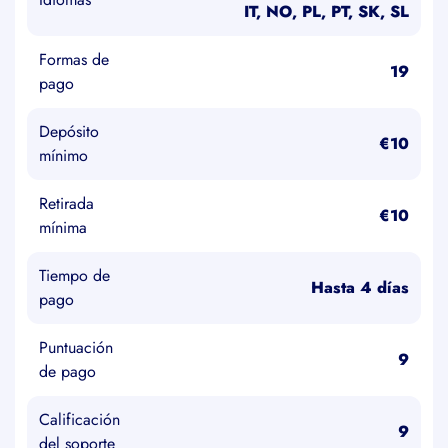
IT
NO
PL
PT
SK
SL
Formas de
19
pago
Depósito
€10
mínimo
Retirada
€10
mínima
Tiempo de
Hasta 4 días
pago
Puntuación
9
de pago
Calificación
9
del soporte