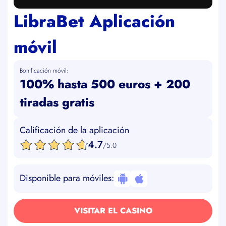
LibraBet Aplicación
móvil
Bonificación móvil:
100% hasta 500 euros + 200
tiradas gratis
Calificación de la aplicación
4.7
/5.0
Disponible para móviles:
VISITAR EL CASINO