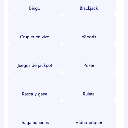
Bingo
Blackjack
Crupier en vivo
eSports
Juegos de jackpot
Poker
Rasca y gana
Ruleta
Tragamonedas
Vídeo póquer