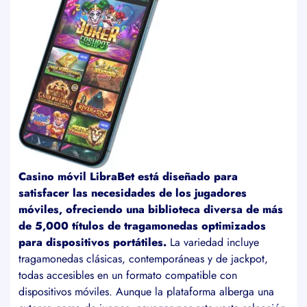
Casino móvil LibraBet está diseñado para
satisfacer las necesidades de los jugadores
móviles, ofreciendo una biblioteca diversa de más
de 5,000 títulos de tragamonedas optimizados
para dispositivos portátiles.
La variedad incluye
tragamonedas clásicas, contemporáneas y de jackpot,
todas accesibles en un formato compatible con
dispositivos móviles. Aunque la plataforma alberga una