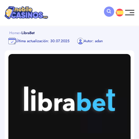
Home
>
LibraBet
Última actualización: 30.07.2025
Autor: adan