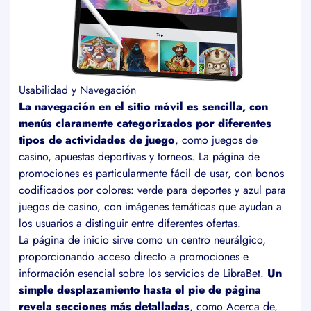
Usabilidad y Navegación
La navegación en el sitio móvil es sencilla, con
menús claramente categorizados por diferentes
tipos de actividades de juego
, como juegos de
casino, apuestas deportivas y torneos. La página de
promociones es particularmente fácil de usar, con bonos
codificados por colores: verde para deportes y azul para
juegos de casino, con imágenes temáticas que ayudan a
los usuarios a distinguir entre diferentes ofertas.
La página de inicio sirve como un centro neurálgico,
proporcionando acceso directo a promociones e
información esencial sobre los servicios de LibraBet.
Un
simple desplazamiento hasta el pie de página
revela secciones más detalladas
, como Acerca de,