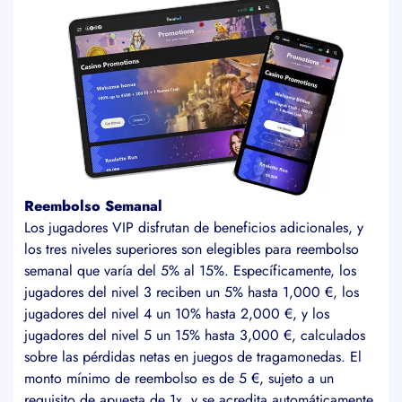
Reembolso Semanal
Los jugadores VIP disfrutan de beneficios adicionales, y
los tres niveles superiores son elegibles para reembolso
semanal que varía del 5% al 15%. Específicamente, los
jugadores del nivel 3 reciben un 5% hasta 1,000 €, los
jugadores del nivel 4 un 10% hasta 2,000 €, y los
jugadores del nivel 5 un 15% hasta 3,000 €, calculados
sobre las pérdidas netas en juegos de tragamonedas. El
monto mínimo de reembolso es de 5 €, sujeto a un
requisito de apuesta de 1x, y se acredita automáticamente