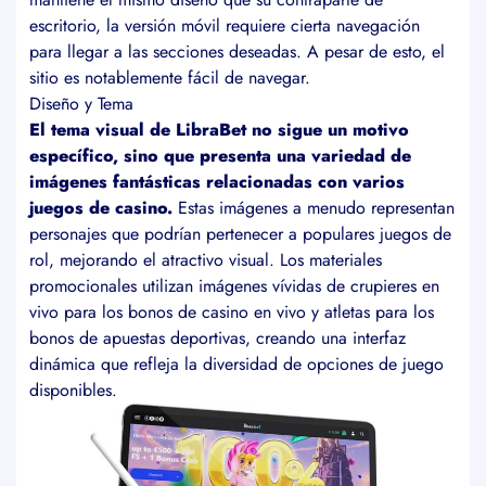
escritorio, la versión móvil requiere cierta navegación
para llegar a las secciones deseadas. A pesar de esto, el
sitio es notablemente fácil de navegar.
Diseño y Tema
El tema visual de LibraBet no sigue un motivo
específico, sino que presenta una variedad de
imágenes fantásticas relacionadas con varios
juegos de casino.
Estas imágenes a menudo representan
personajes que podrían pertenecer a populares juegos de
rol, mejorando el atractivo visual. Los materiales
promocionales utilizan imágenes vívidas de crupieres en
vivo para los bonos de casino en vivo y atletas para los
bonos de apuestas deportivas, creando una interfaz
dinámica que refleja la diversidad de opciones de juego
disponibles.