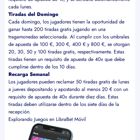
cada lunes.
Tiradas del Domingo
Cada domingo, los jugadores tienen la oportunidad de
ganar hasta 200 tiradas gratis jugando en una
tragamonedas seleccionada. Al cumplir con los umbrales
de apuesta de 100 €, 300 €, 400 € y 800 €, se otorgan
20, 30, 50 y 100 tiradas gratis, respectivamente. Estas
tiradas tienen un requisito de apuesta de 40x que debe
cumplirse dentro de los 10 días.
Recarga Semanal
Los jugadores pueden reclamar 50 tiradas gratis de lunes
a jueves depositando y apostando al menos 20 € con un
requisito de apuesta de 40x durante diez días. Estas
tiradas deben utilizarse dentro de los siete días de la
recepción.
Explorando Juegos en LibraBet Móvil