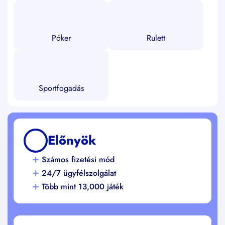
Póker
Rulett
Sportfogadás
Előnyök
Számos fizetési mód
24/7 ügyfélszolgálat
Több mint 13,000 játék