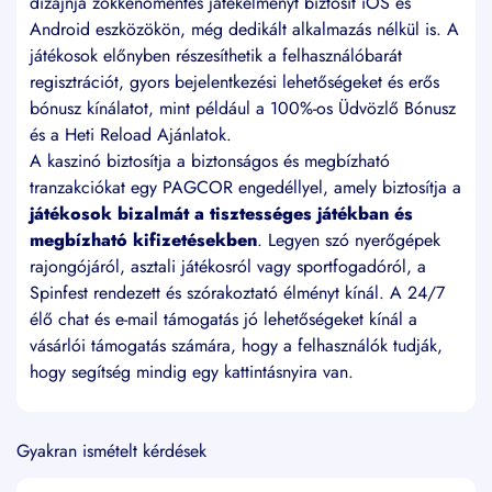
dizájnja zökkenőmentes játékélményt biztosít iOS és
Android eszközökön, még dedikált alkalmazás nélkül is. A
játékosok előnyben részesíthetik a felhasználóbarát
regisztrációt, gyors bejelentkezési lehetőségeket és erős
bónusz kínálatot, mint például a 100%-os Üdvözlő Bónusz
és a Heti Reload Ajánlatok.
A kaszinó biztosítja a biztonságos és megbízható
tranzakciókat egy PAGCOR engedéllyel, amely biztosítja a
játékosok bizalmát a tisztességes játékban és
megbízható kifizetésekben
. Legyen szó nyerőgépek
rajongójáról, asztali játékosról vagy sportfogadóról, a
Spinfest rendezett és szórakoztató élményt kínál. A 24/7
élő chat és e-mail támogatás jó lehetőségeket kínál a
vásárlói támogatás számára, hogy a felhasználók tudják,
hogy segítség mindig egy kattintásnyira van.
Gyakran ismételt kérdések