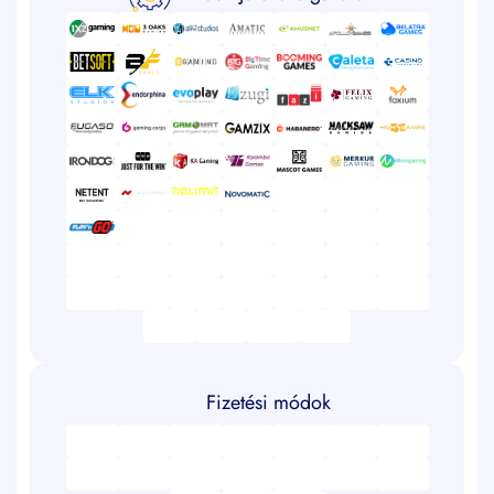
Fizetési módok