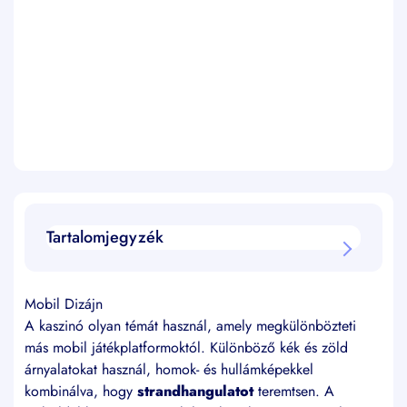
Tartalomjegyzék
Mobil Dizájn
Spinfest Eszköz Kompatibilitás
Mobil Dizájn
Android Eszközökhöz
A kaszinó olyan témát használ, amely megkülönbözteti
iOS Eszközökhöz
más mobil játékplatformoktól. Különböző kék és zöld
Regisztráció és Bejelentkezés Mobilon
árnyalatokat használ, homok- és hullámképekkel
Regisztrációs Folyamat
kombinálva, hogy
Bejelentkezés
strandhangulatot
teremtsen. A