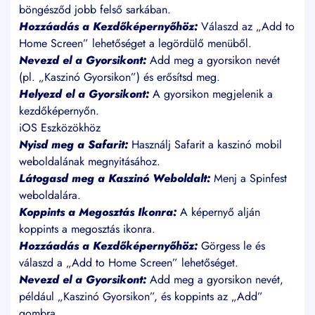
böngésződ jobb felső sarkában.
Hozzáadás a Kezdőképernyőhöz:
Válaszd az „Add to
Home Screen” lehetőséget a legördülő menüből.
Nevezd el a Gyorsikont:
Add meg a gyorsikon nevét
(pl. „Kaszinó Gyorsikon”) és erősítsd meg.
Helyezd el a Gyorsikont:
A gyorsikon megjelenik a
kezdőképernyőn.
iOS Eszközökhöz
Nyisd meg a Safarit:
Használj Safarit a kaszinó mobil
weboldalának megnyitásához.
Látogasd meg a Kaszinó Weboldalt:
Menj a Spinfest
weboldalára.
Koppints a Megosztás Ikonra:
A képernyő alján
koppints a megosztás ikonra.
Hozzáadás a Kezdőképernyőhöz:
Görgess le és
válaszd a „Add to Home Screen” lehetőséget.
Nevezd el a Gyorsikont:
Add meg a gyorsikon nevét,
például „Kaszinó Gyorsikon”, és koppints az „Add”
gombra.