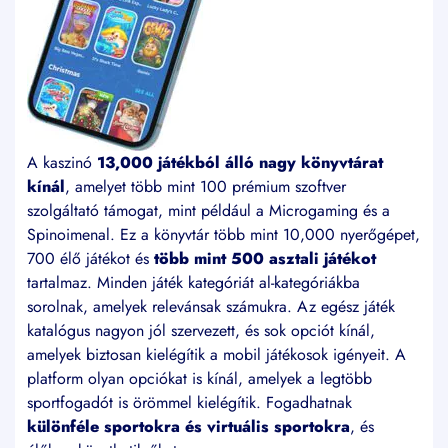
A kaszinó
13,000 játékból álló nagy könyvtárat
kínál
, amelyet több mint 100 prémium szoftver
szolgáltató támogat, mint például a Microgaming és a
Spinoimenal. Ez a könyvtár több mint 10,000 nyerőgépet,
700 élő játékot és
több mint 500 asztali játékot
tartalmaz. Minden játék kategóriát al-kategóriákba
sorolnak, amelyek relevánsak számukra. Az egész játék
katalógus nagyon jól szervezett, és sok opciót kínál,
amelyek biztosan kielégítik a mobil játékosok igényeit. A
platform olyan opciókat is kínál, amelyek a legtöbb
sportfogadót is örömmel kielégítik. Fogadhatnak
különféle sportokra és virtuális sportokra
, és