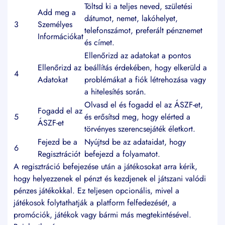
Töltsd ki a teljes neved, születési
Add meg a
dátumot, nemet, lakóhelyet,
3
Személyes
telefonszámot, preferált pénznemet
Információkat
és címet.
Ellenőrizd az adatokat a pontos
Ellenőrizd az
beállítás érdekében, hogy elkerüld a
4
Adatokat
problémákat a fiók létrehozása vagy
a hitelesítés során.
Olvasd el és fogadd el az ÁSZF-et,
Fogadd el az
5
és erősítsd meg, hogy elérted a
ÁSZF-et
törvényes szerencsejáték életkort.
Fejezd be a
Nyújtsd be az adataidat, hogy
6
Regisztrációt
befejezd a folyamatot.
A regisztráció befejezése után a játékosokat arra kérik,
hogy helyezzenek el pénzt és kezdjenek el játszani valódi
pénzes játékokkal. Ez teljesen opcionális, mivel a
játékosok folytathatják a platform felfedezését, a
promóciók, játékok vagy bármi más megtekintésével.