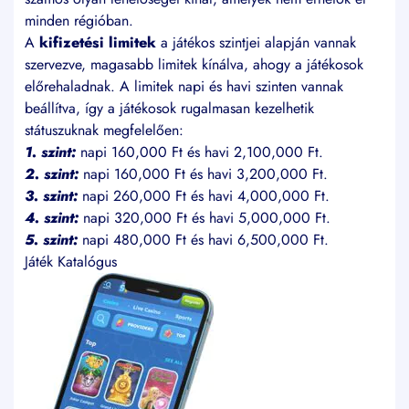
minden régióban.
A
kifizetési limitek
a játékos szintjei alapján vannak
szervezve, magasabb limitek kínálva, ahogy a játékosok
előrehaladnak. A limitek napi és havi szinten vannak
beállítva, így a játékosok rugalmasan kezelhetik
státuszuknak megfelelően:
1. szint:
napi 160,000 Ft és havi 2,100,000 Ft.
2. szint:
napi 160,000 Ft és havi 3,200,000 Ft.
3. szint:
napi 260,000 Ft és havi 4,000,000 Ft.
4. szint:
napi 320,000 Ft és havi 5,000,000 Ft.
5. szint:
napi 480,000 Ft és havi 6,500,000 Ft.
Játék Katalógus