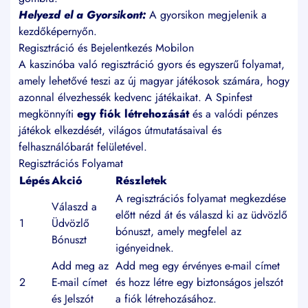
Helyezd el a Gyorsikont:
A gyorsikon megjelenik a
kezdőképernyőn.
Regisztráció és Bejelentkezés Mobilon
A kaszinóba való regisztráció gyors és egyszerű folyamat,
amely lehetővé teszi az új magyar játékosok számára, hogy
azonnal élvezhessék kedvenc játékaikat. A Spinfest
megkönnyíti
egy fiók létrehozását
és a valódi pénzes
játékok elkezdését, világos útmutatásaival és
felhasználóbarát felületével.
Regisztrációs Folyamat
Lépés
Akció
Részletek
A regisztrációs folyamat megkezdése
Válaszd a
előtt nézd át és válaszd ki az üdvözlő
1
Üdvözlő
bónuszt, amely megfelel az
Bónuszt
igényeidnek.
Add meg az
Add meg egy érvényes e-mail címet
2
E-mail címet
és hozz létre egy biztonságos jelszót
és Jelszót
a fiók létrehozásához.