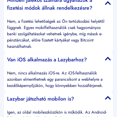
Minden játékos számára ugyanazok a
fizetési módok állnak rendelkezésre?
Nem, a fizetési lehetőségek az Ön tartózkodási helyétől
függnek. Egyes mobilfelhasználók csak hagyományos
banki szolgáltatásokat vehetnek igénybe, míg mások e-
pénztárcákat, előre fizetett kártyákat vagy Bitcoint
használhatnak.
Van iOS alkalmazás a Lazybarhoz?
Nem, nincs alkalmazás iOS-re. Az iOS-felhasználók
azonban elmenthetnek egy parancsikont a webhelyre a
kezdőképernyőjükön, hogy könnyebben hozzáférjenek.
Lazybar játszható mobilon is?
Igen, az oldal mobileszközökön is működik. Az Android-