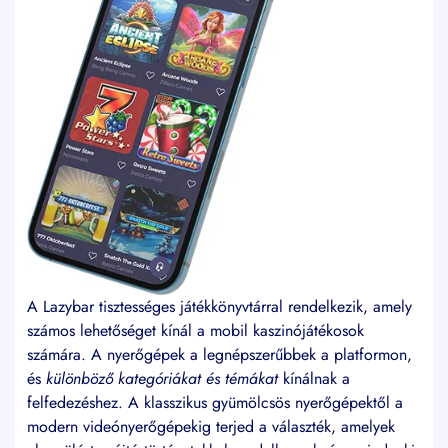
A Lazybar tisztességes játékkönyvtárral rendelkezik, amely
számos lehetőséget kínál a mobil kaszinójátékosok
számára. A nyerőgépek a legnépszerűbbek a platformon,
és
különböző kategóriákat és témákat
kínálnak a
felfedezéshez. A klasszikus gyümölcsös nyerőgépektől a
modern videónyerőgépekig terjed a választék, amelyek