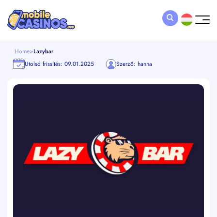
Home
>
Lazybar
Utolsó frissítés: 09.01.2025
Szerző: hanna