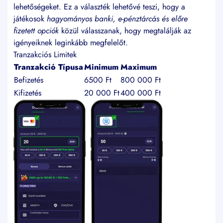
lehetőségeket. Ez a választék lehetővé teszi, hogy a
játékosok
hagyományos banki, e-pénztárcás és előre
fizetett opciók
közül válasszanak, hogy megtalálják az
igényeiknek leginkább megfelelőt.
Tranzakciós Limitek
Tranzakció Típusa
Minimum
Maximum
Befizetés
6500 Ft
800 000 Ft
Kifizetés
20 000 Ft
400 000 Ft