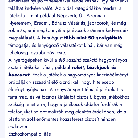
elmerülést nyújtó történetekkel rendelkeznek, így mindenki
találhat kedvére valót. Az oldal kategóriákba rendezi a
játékokat, mint például Népszerű, Új, Azonnali
Nyeremény, Eredeti, Bónusz Vásárlás, Jackpotok, és még
sok más, ami megkönnyíti a játékosok számára kedvenceik
megtalálását. A katalógust
több mint 50 szolgáltató
támogatja, és lenyűgöző választékot kínál, bár van még
lehetőség további bővítésre.
A nyerőgépeken kívül a
élő kaszinó szekció
hagyományos
asztali játékokat kínál, például
rulett, blackjack és
baccarat
. Ezek a játékok a hagyományos kaszinóélményt
próbálják visszaadni élő osztókkal, hogy hitelesebb
élményt nyújtsanak. A könyvtár sport témájú játékokat is
tartalmaz, és változatos kínálatot biztosít. Egyes játékokhoz
szükség lehet arra, hogy a játékosok oldalra fordítsák a
telefonjukat az optimalizált megjelenítés érdekében, de a
platform zökkenőmentes hozzáférést biztosít minden
eszközön.
Eszközkompatibilitás