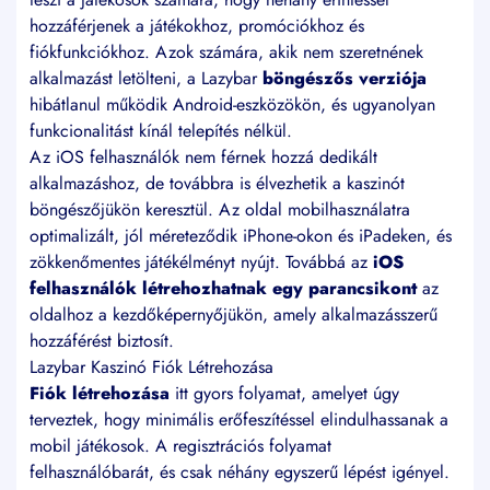
hozzáférjenek a játékokhoz, promóciókhoz és
fiókfunkciókhoz. Azok számára, akik nem szeretnének
alkalmazást letölteni, a Lazybar
böngészős verziója
hibátlanul működik Android-eszközökön, és ugyanolyan
funkcionalitást kínál telepítés nélkül.
Az iOS felhasználók nem férnek hozzá dedikált
alkalmazáshoz, de továbbra is élvezhetik a kaszinót
böngészőjükön keresztül. Az oldal mobilhasználatra
optimalizált, jól méreteződik iPhone-okon és iPadeken, és
zökkenőmentes játékélményt nyújt. Továbbá az
iOS
felhasználók létrehozhatnak egy parancsikont
az
oldalhoz a kezdőképernyőjükön, amely alkalmazásszerű
hozzáférést biztosít.
Lazybar Kaszinó Fiók Létrehozása
Fiók létrehozása
itt gyors folyamat, amelyet úgy
terveztek, hogy minimális erőfeszítéssel elindulhassanak a
mobil játékosok. A regisztrációs folyamat
felhasználóbarát, és csak néhány egyszerű lépést igényel.