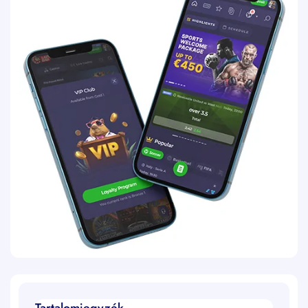
Tartalomjegyzék