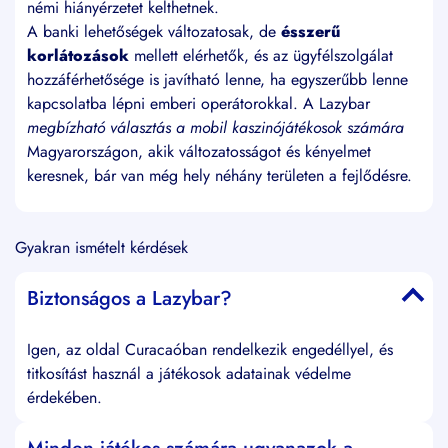
némi hiányérzetet kelthetnek.
A banki lehetőségek változatosak, de
ésszerű
korlátozások
mellett elérhetők, és az ügyfélszolgálat
hozzáférhetősége is javítható lenne, ha egyszerűbb lenne
kapcsolatba lépni emberi operátorokkal. A Lazybar
megbízható választás a mobil kaszinójátékosok számára
Magyarországon, akik változatosságot és kényelmet
keresnek, bár van még hely néhány területen a fejlődésre.
Gyakran ismételt kérdések
Biztonságos a Lazybar?
Igen, az oldal Curacaóban rendelkezik engedéllyel, és
titkosítást használ a játékosok adatainak védelme
érdekében.