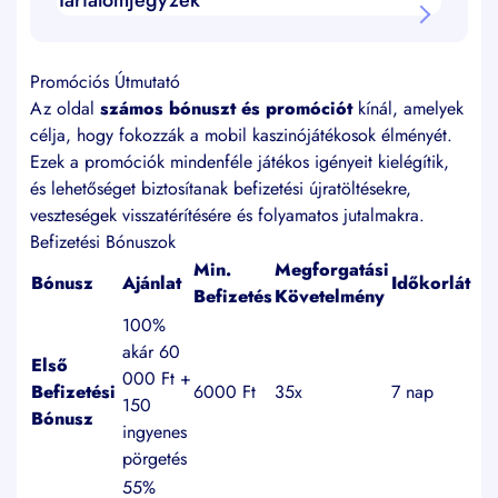
Promóciós Útmutató
Befizetési Bónuszok
Promóciós Útmutató
További Promóciók
Az oldal
Mobil Felület
számos bónuszt és promóciót
kínál, amelyek
célja, hogy fokozzák a mobil kaszinójátékosok élményét.
Kaszinó Biztonsági Intézkedések
Ezek a promóciók mindenféle játékos igényeit kielégítik,
Lazybar Mobil Bankolás
és lehetőséget biztosítanak befizetési újratöltésekre,
Tranzakciós Limitek
veszteségek visszatérítésére és folyamatos jutalmakra.
Játékok Könyvtára
Befizetési Bónuszok
Eszközkompatibilitás
Lazybar Kaszinó Fiók Létrehozása
Min.
Megforgatási
Bónusz
Ajánlat
Időkorlát
Hogyan lehet regisztrálni
Befizetés
Követelmény
Bejelentkezés
100%
Összegzés
akár 60
Első
000 Ft +
Befizetési
6000 Ft
35x
7 nap
150
Bónusz
ingyenes
pörgetés
55%