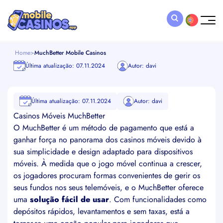
Home
>
MuchBetter Mobile Casinos
Última atualização: 07.11.2024
Autor: davi
Última atualização: 07.11.2024
Autor: davi
Casinos Móveis MuchBetter
O MuchBetter é um método de pagamento que está a
ganhar força no panorama dos casinos móveis devido à
sua simplicidade e design adaptado para dispositivos
móveis. À medida que o jogo móvel continua a crescer,
os jogadores procuram formas convenientes de gerir os
seus fundos nos seus telemóveis, e o MuchBetter oferece
uma
solução fácil de usar
. Com funcionalidades como
depósitos rápidos, levantamentos e sem taxas, está a