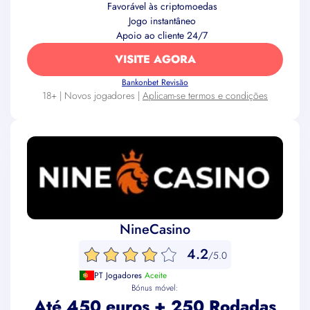
Favorável às criptomoedas
Jogo instantâneo
Apoio ao cliente 24/7
VISITE AGORA
Bankonbet Revisão
18+ | Novos jogadores |
Aplicam-se termos e condições
NineCasino
4.2
/5.0
PT Jogadores
Aceite
Bónus móvel:
Até 450 euros + 250 Rodadas