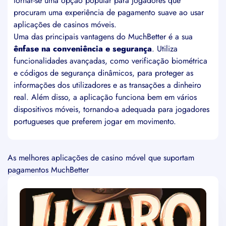
tornar-se uma opção popular para jogadores que
procuram uma experiência de pagamento suave ao usar
aplicações de casinos móveis.
Uma das principais vantagens do MuchBetter é a sua
ênfase na conveniência e segurança
. Utiliza
funcionalidades avançadas, como verificação biométrica
e códigos de segurança dinâmicos, para proteger as
informações dos utilizadores e as transações a dinheiro
real. Além disso, a aplicação funciona bem em vários
dispositivos móveis, tornando-a adequada para jogadores
portugueses que preferem jogar em movimento.
As melhores aplicações de casino móvel que suportam
pagamentos MuchBetter