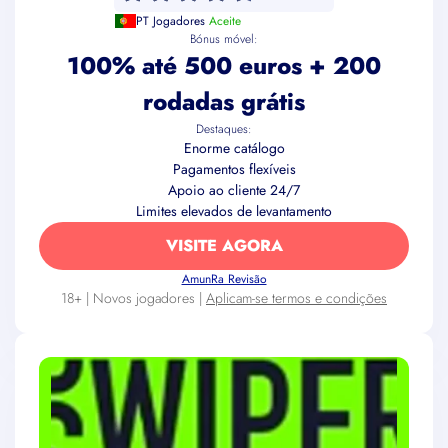
PT Jogadores
Aceite
Bónus móvel:
100% até 500 euros + 200
rodadas grátis
Destaques:
Enorme catálogo
Pagamentos flexíveis
Apoio ao cliente 24/7
Limites elevados de levantamento
VISITE AGORA
AmunRa Revisão
18+ | Novos jogadores |
Aplicam-se termos e condições