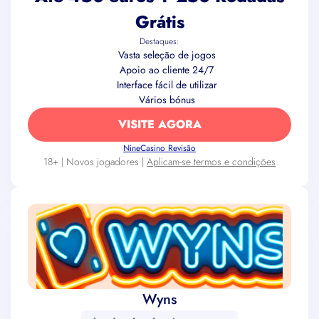
Grátis
Destaques:
Vasta seleção de jogos
Apoio ao cliente 24/7
Interface fácil de utilizar
Vários bónus
VISITE AGORA
NineCasino Revisão
18+ | Novos jogadores |
Aplicam-se termos e condições
Wyns