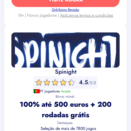
OnlySpins Revisão
18+ | Novos Jogadores |
Aplicam-se termos e condições
Spinight
4.5
/5.0
PT Jogadores
Aceite
Bónus móvel:
100% até 500 euros + 200
rodadas grátis
Destaques:
Seleção de mais de 7800 jogos