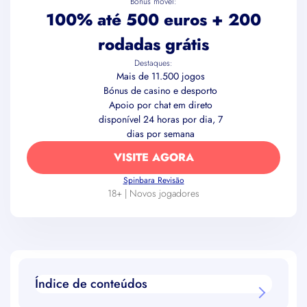
Bónus móvel:
100% até 500 euros + 200
rodadas grátis
Destaques:
Mais de 11.500 jogos
Bónus de casino e desporto
Apoio por chat em direto
disponível 24 horas por dia, 7
dias por semana
VISITE AGORA
Spinbara Revisão
18+ | Novos jogadores
Índice de conteúdos
Fazer Pagamentos em Casinos Móveis com