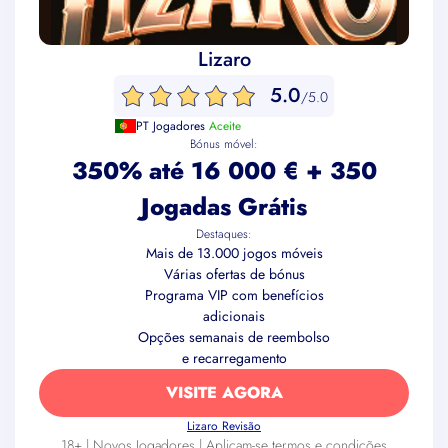
Lizaro
5.0
/5.0
PT Jogadores
Aceite
Bónus móvel:
350% até 16 000 € + 350
Jogadas Grátis
Destaques:
Mais de 13.000 jogos móveis
Várias ofertas de bónus
Programa VIP com benefícios
adicionais
Opções semanais de reembolso
e recarregamento
VISITE AGORA
Lizaro Revisão
18+ | Novos Jogadores |
Aplicam-se termos e condições