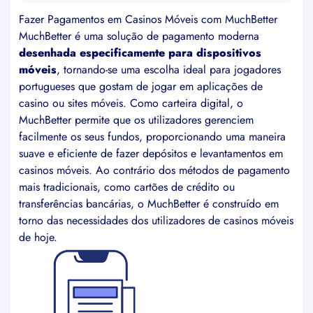
MuchBetter
Fazer Pagamentos em Casinos Móveis com MuchBetter
Como Funciona o MuchBetter em Casinos
MuchBetter é uma solução de pagamento moderna
Móveis
desenhada especificamente para dispositivos
Funcionalidades de Segurança do MuchBetter
móveis
, tornando-se uma escolha ideal para jogadores
para Casinos Móveis
portugueses que gostam de jogar em aplicações de
casino ou sites móveis. Como carteira digital, o
MuchBetter permite que os utilizadores gerenciem
facilmente os seus fundos, proporcionando uma maneira
suave e eficiente de fazer depósitos e levantamentos em
casinos móveis. Ao contrário dos métodos de pagamento
mais tradicionais, como cartões de crédito ou
transferências bancárias, o MuchBetter é construído em
torno das necessidades dos utilizadores de casinos móveis
de hoje.