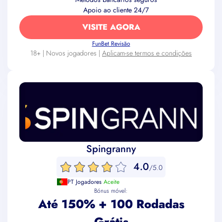
Apoio ao cliente 24/7
VISITE AGORA
FunBet Revisão
18+ | Novos jogadores |
Aplicam-se termos e condições
Spingranny
4.0
/5.0
PT Jogadores
Aceite
Bónus móvel:
Até 150% + 100 Rodadas
Grátis