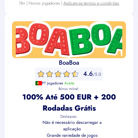
18+ | Novos jogadores |
Aplicam-se termos e condições
BoaBoa
4.6
/5.0
PT Jogadores
Aceite
Bónus móvel:
100% Até 500 EUR + 200
Rodadas Grátis
Destaques:
Não é necessário descarregar a
aplicação
Grande variedade de jogos