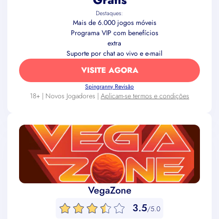
Destaques:
Mais de 6.000 jogos móveis
Programa VIP com benefícios
extra
Suporte por chat ao vivo e e-mail
VISITE AGORA
Spingranny Revisão
18+ | Novos Jogadores |
Aplicam-se termos e condições
VegaZone
3.5
/5.0