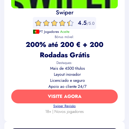
Swiper
4.5
/5.0
PT Jogadores
Aceite
Bónus móvel:
200% até 200 € + 200
Rodadas Grátis
Destaques:
Mais de 4500 títulos
Layout inovador
Licenciado e seguro
Apoio ao cliente 24/7
VISITE AGORA
Swiper Revisão
18+ | Novos jogadores