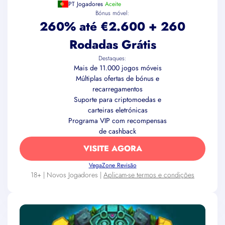
PT Jogadores
Aceite
Bónus móvel:
260% até €2.600 + 260
Rodadas Grátis
Destaques:
Mais de 11.000 jogos móveis
Múltiplas ofertas de bónus e
recarregamentos
Suporte para criptomoedas e
carteiras eletrónicas
Programa VIP com recompensas
de cashback
VISITE AGORA
VegaZone Revisão
18+ | Novos Jogadores |
Aplicam-se termos e condições