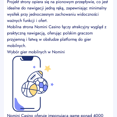
Projekt strony opiera się na pionowym przepływie, co jest
idealne do nawigacji jedną ręką, zapewniając minimalny
wysiłek przy jednoczesnym zachowaniu widoczności
ważnych funkcji i ofert.
Mobilna strona Nomini Casino łączy atrakcyjny wygląd z
praktyczną nawigacją, oferując polskim graczom
przyjemną i łatwą w obsłudze platformę do gier
mobilnych.
Wybór gier mobilnych w Nomini
Nomini Casino oferuje imponującą gamę ponad 4000