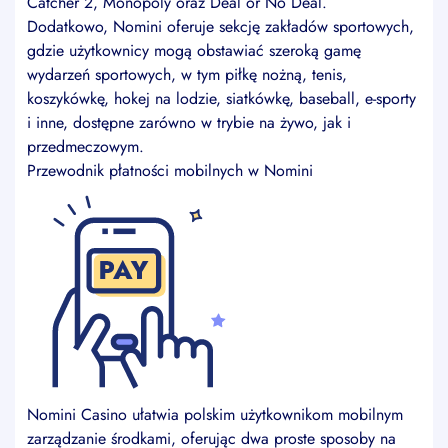
Catcher 2, Monopoly oraz Deal or No Deal.
Dodatkowo, Nomini oferuje sekcję zakładów sportowych,
gdzie użytkownicy mogą obstawiać szeroką gamę
wydarzeń sportowych, w tym piłkę nożną, tenis,
koszykówkę, hokej na lodzie, siatkówkę, baseball, e-sporty
i inne, dostępne zarówno w trybie na żywo, jak i
przedmeczowym.
Przewodnik płatności mobilnych w Nomini
Nomini Casino ułatwia polskim użytkownikom mobilnym
zarządzanie środkami, oferując dwa proste sposoby na