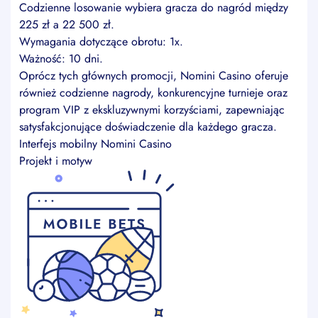
Codzienne losowanie wybiera gracza do nagród między
225 zł a 22 500 zł.
Wymagania dotyczące obrotu: 1x.
Ważność: 10 dni.
Oprócz tych głównych promocji, Nomini Casino oferuje
również codzienne nagrody, konkurencyjne turnieje oraz
program VIP z ekskluzywnymi korzyściami, zapewniając
satysfakcjonujące doświadczenie dla każdego gracza.
Interfejs mobilny Nomini Casino
Projekt i motyw