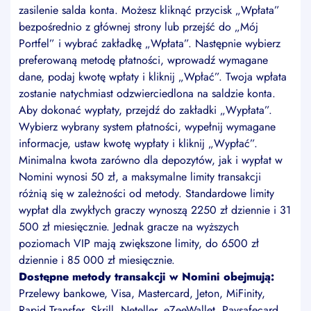
zasilenie salda konta. Możesz kliknąć przycisk „Wpłata”
bezpośrednio z głównej strony lub przejść do „Mój
Portfel” i wybrać zakładkę „Wpłata”. Następnie wybierz
preferowaną metodę płatności, wprowadź wymagane
dane, podaj kwotę wpłaty i kliknij „Wpłać”. Twoja wpłata
zostanie natychmiast odzwierciedlona na saldzie konta.
Aby dokonać wypłaty, przejdź do zakładki „Wypłata”.
Wybierz wybrany system płatności, wypełnij wymagane
informacje, ustaw kwotę wypłaty i kliknij „Wypłać”.
Minimalna kwota zarówno dla depozytów, jak i wypłat w
Nomini wynosi 50 zł, a maksymalne limity transakcji
różnią się w zależności od metody. Standardowe limity
wypłat dla zwykłych graczy wynoszą 2250 zł dziennie i 31
500 zł miesięcznie. Jednak gracze na wyższych
poziomach VIP mają zwiększone limity, do 6500 zł
dziennie i 85 000 zł miesięcznie.
Dostępne metody transakcji w Nomini obejmują:
Przelewy bankowe, Visa, Mastercard, Jeton, MiFinity,
Rapid Transfer, Skrill, Neteller, eZeeWallet, Paysafecard,