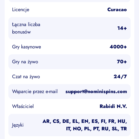
Licencje
Curacao
Łączna liczba
14+
bonusów
Gry kasynowe
4000+
Gry na żywo
70+
Czat na żywo
24/7
Wsparcie przez e-mail
support@nominispins.com
Właściciel
Rabidi N.V.
AR
CS
DE
EL
EN
ES
FI
FR
HU
Języki
IT
NO
PL
PT
RU
SL
TR