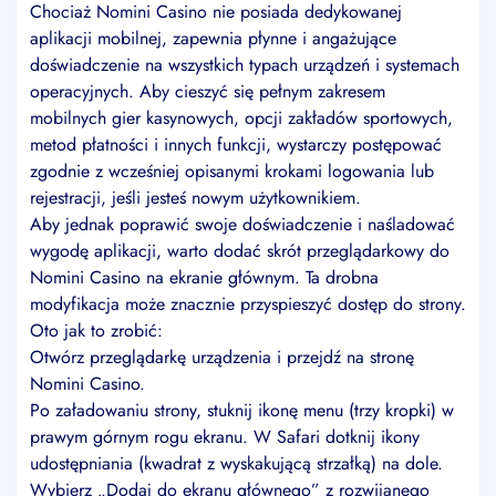
Chociaż Nomini Casino nie posiada dedykowanej
aplikacji mobilnej, zapewnia płynne i angażujące
doświadczenie na wszystkich typach urządzeń i systemach
operacyjnych. Aby cieszyć się pełnym zakresem
mobilnych gier kasynowych, opcji zakładów sportowych,
metod płatności i innych funkcji, wystarczy postępować
zgodnie z wcześniej opisanymi krokami logowania lub
rejestracji, jeśli jesteś nowym użytkownikiem.
Aby jednak poprawić swoje doświadczenie i naśladować
wygodę aplikacji, warto dodać skrót przeglądarkowy do
Nomini Casino na ekranie głównym. Ta drobna
modyfikacja może znacznie przyspieszyć dostęp do strony.
Oto jak to zrobić:
Otwórz przeglądarkę urządzenia i przejdź na stronę
Nomini Casino.
Po załadowaniu strony, stuknij ikonę menu (trzy kropki) w
prawym górnym rogu ekranu. W Safari dotknij ikony
udostępniania (kwadrat z wyskakującą strzałką) na dole.
Wybierz „Dodaj do ekranu głównego” z rozwijanego