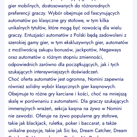
gier mobilnych, dostosowanych do różnorodnych
preferencji graczy. Wybór obejmuje od fascynujących
automatów po klasyczne gry stołowe, w tym kilka
unikalnych tytułów, które mogą być nowością dla wielu
graczy. Entuzjaści automatów z Polski będą zadowoleni z
szerokiej gamy gier, w tym ekskluzywnych gier, automatów
z możliwością zakupu bonusów, jackpotów, Megaways
oraz automatów o różnym stopniu zmienności,
odpowiednich zarówno dla początkujących, jak i tych
szukających intensywniejszych doświadczeń.
Choć oferta automatów jest ogromna, Nomini zapewnia
również solidny wybór klasycznych gier kasynowych.
Obejmuje to różne gry karciane i kości, choć na mniejszą
skalę w porównaniu z automatami. Dla graczy szukających
immersyjnych wrażeń, sekcja kasyna na żywo w Nomini
nie zawodzi. Oferuje na żywo popularne gry stołowe,
takie jak blackjack, ruletka, poker i baccarat, a także
unikalne pozycje, takie jak Sic bo, Dream Catcher, Dream