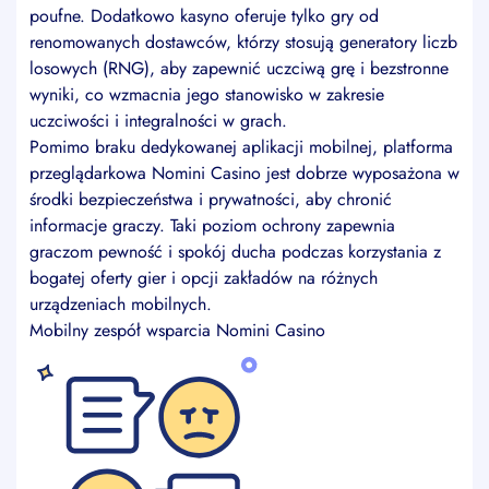
poufne. Dodatkowo kasyno oferuje tylko gry od
renomowanych dostawców, którzy stosują generatory liczb
losowych (RNG), aby zapewnić uczciwą grę i bezstronne
wyniki, co wzmacnia jego stanowisko w zakresie
uczciwości i integralności w grach.
Pomimo braku dedykowanej aplikacji mobilnej, platforma
przeglądarkowa Nomini Casino jest dobrze wyposażona w
środki bezpieczeństwa i prywatności, aby chronić
informacje graczy. Taki poziom ochrony zapewnia
graczom pewność i spokój ducha podczas korzystania z
bogatej oferty gier i opcji zakładów na różnych
urządzeniach mobilnych.
Mobilny zespół wsparcia Nomini Casino