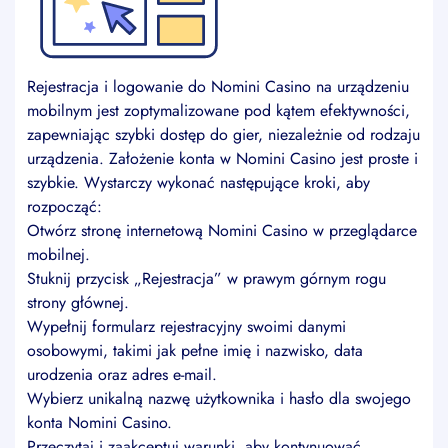
licencjonowanie i bezpieczeństwo
Mobilny zespół wsparcia Nomini Casino
Nasza opinia
Rejestracja i logowanie do Nomini Casino na urządzeniu
mobilnym jest zoptymalizowane pod kątem efektywności,
zapewniając szybki dostęp do gier, niezależnie od rodzaju
urządzenia. Założenie konta w Nomini Casino jest proste i
szybkie. Wystarczy wykonać następujące kroki, aby
rozpocząć:
Otwórz stronę internetową Nomini Casino w przeglądarce
mobilnej.
Stuknij przycisk „Rejestracja” w prawym górnym rogu
strony głównej.
Wypełnij formularz rejestracyjny swoimi danymi
osobowymi, takimi jak pełne imię i nazwisko, data
urodzenia oraz adres e-mail.
Wybierz unikalną nazwę użytkownika i hasło dla swojego
konta Nomini Casino.
Przeczytaj i zaakceptuj warunki, aby kontynuować.