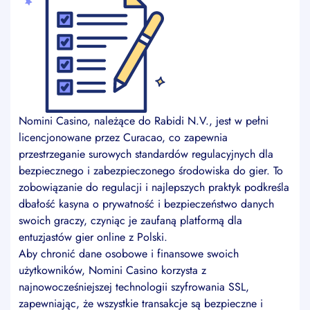
Nomini Casino, należące do Rabidi N.V., jest w pełni
licencjonowane przez Curacao, co zapewnia
przestrzeganie surowych standardów regulacyjnych dla
bezpiecznego i zabezpieczonego środowiska do gier. To
zobowiązanie do regulacji i najlepszych praktyk podkreśla
dbałość kasyna o prywatność i bezpieczeństwo danych
swoich graczy, czyniąc je zaufaną platformą dla
entuzjastów gier online z Polski.
Aby chronić dane osobowe i finansowe swoich
użytkowników, Nomini Casino korzysta z
najnowocześniejszej technologii szyfrowania SSL,
zapewniając, że wszystkie transakcje są bezpieczne i