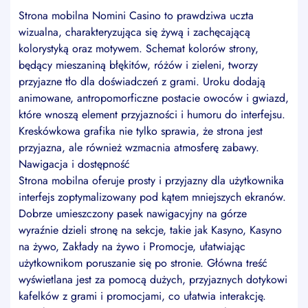
Strona mobilna Nomini Casino to prawdziwa uczta
wizualna, charakteryzująca się żywą i zachęcającą
kolorystyką oraz motywem. Schemat kolorów strony,
będący mieszaniną błękitów, różów i zieleni, tworzy
przyjazne tło dla doświadczeń z grami. Uroku dodają
animowane, antropomorficzne postacie owoców i gwiazd,
które wnoszą element przyjazności i humoru do interfejsu.
Kreskówkowa grafika nie tylko sprawia, że strona jest
przyjazna, ale również wzmacnia atmosferę zabawy.
Nawigacja i dostępność
Strona mobilna oferuje prosty i przyjazny dla użytkownika
interfejs zoptymalizowany pod kątem mniejszych ekranów.
Dobrze umieszczony pasek nawigacyjny na górze
wyraźnie dzieli stronę na sekcje, takie jak Kasyno, Kasyno
na żywo, Zakłady na żywo i Promocje, ułatwiając
użytkownikom poruszanie się po stronie. Główna treść
wyświetlana jest za pomocą dużych, przyjaznych dotykowi
kafelków z grami i promocjami, co ułatwia interakcję.