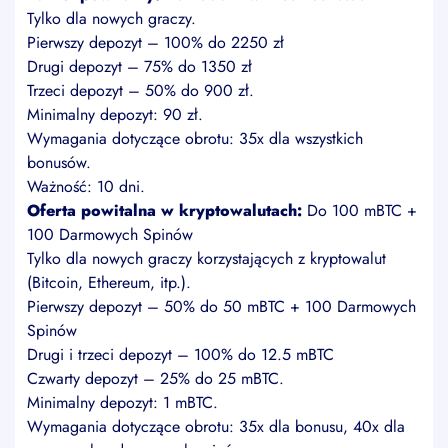
Tylko dla nowych graczy.
Pierwszy depozyt – 100% do 2250 zł
Drugi depozyt – 75% do 1350 zł
Trzeci depozyt – 50% do 900 zł.
Minimalny depozyt: 90 zł.
Wymagania dotyczące obrotu: 35x dla wszystkich
bonusów.
Ważność: 10 dni.
Oferta powitalna w kryptowalutach:
Do 100 mBTC +
100 Darmowych Spinów
Tylko dla nowych graczy korzystających z kryptowalut
(Bitcoin, Ethereum, itp.).
Pierwszy depozyt – 50% do 50 mBTC + 100 Darmowych
Spinów
Drugi i trzeci depozyt – 100% do 12.5 mBTC
Czwarty depozyt – 25% do 25 mBTC.
Minimalny depozyt: 1 mBTC.
Wymagania dotyczące obrotu: 35x dla bonusu, 40x dla