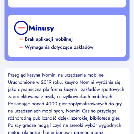
Minusy
Brak aplikacji mobilnej
Wymagania dotyczące zakładów
Przegląd kasyna Nomini na urządzenia mobilne
Uruchomione w 2019 roku, kasyno Nomini wyróżnia się
jako dynamiczna platforma kasyna i zakładów sportowych
zaprojektowana z myślą o użytkownikach mobilnych.
Posiadając ponad 4000 gier zoptymalizowanych do gry
na urządzeniach mobilnych, Nomini Casino przyciąga
różnorodną publiczność dzięki szerokiej bibliotece gier.
Polscy gracze mogą liczyć na szeroki wybór wygodnych
metod płatności, hojne bonusy i promocje oraz