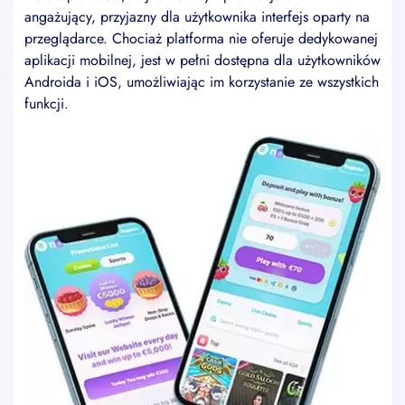
angażujący, przyjazny dla użytkownika interfejs oparty na
przeglądarce. Chociaż platforma nie oferuje dedykowanej
aplikacji mobilnej, jest w pełni dostępna dla użytkowników
Androida i iOS, umożliwiając im korzystanie ze wszystkich
funkcji.