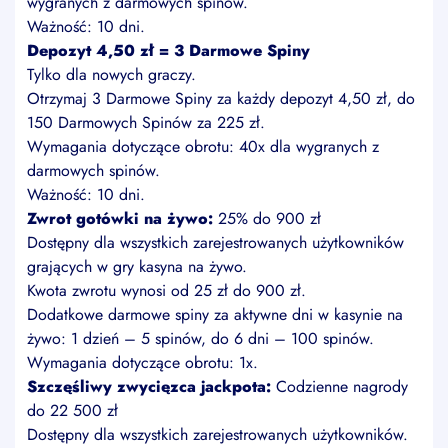
wygranych z darmowych spinów.
Ważność: 10 dni.
Depozyt 4,50 zł = 3 Darmowe Spiny
Tylko dla nowych graczy.
Otrzymaj 3 Darmowe Spiny za każdy depozyt 4,50 zł, do
150 Darmowych Spinów za 225 zł.
Wymagania dotyczące obrotu: 40x dla wygranych z
darmowych spinów.
Ważność: 10 dni.
Zwrot gotówki na żywo:
25% do 900 zł
Dostępny dla wszystkich zarejestrowanych użytkowników
grających w gry kasyna na żywo.
Kwota zwrotu wynosi od 25 zł do 900 zł.
Dodatkowe darmowe spiny za aktywne dni w kasynie na
żywo: 1 dzień – 5 spinów, do 6 dni – 100 spinów.
Wymagania dotyczące obrotu: 1x.
Szczęśliwy zwycięzca jackpota:
Codzienne nagrody
do 22 500 zł
Dostępny dla wszystkich zarejestrowanych użytkowników.