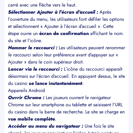
carré avec une flèche vers le haut.
Sélectionner Ajouter à l’écran d’accueil :
Après
l’ouverture du menu, les utilisateurs font défiler les options
et sélectionnent « Ajouter à l’écran d’accueil ». Cette
étape ouvre un
écran de confirmation
affichant le nom
du site et l’icône.
Nommer le raccourci :
Les utilisateurs peuvent
renommer
le raccourci
selon leur préférence avant d’appuyer sur «
Ajouter » dans le coin supérieur droit.
Lancer via le raccourci :
L’icône du raccourci apparaît
désormais sur l’écran d’accueil. En appuyant dessus, le site
du casino
se lance instantanément
.
Appareils Android
Ouvrir Chrome :
Les joueurs ouvrent le navigateur
Chrome sur leur smartphone ou tablette et saisissent l’URL
du casino dans la barre de recherche. Le site se charge en
vue mobile complète
.
Accéder au menu du navigateur :
Une fois le site