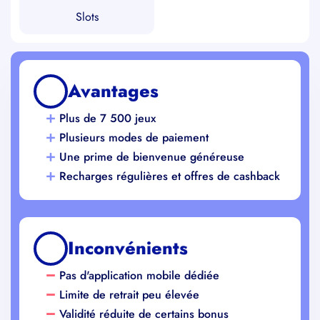
Slots
Avantages
Plus de 7 500 jeux
Plusieurs modes de paiement
Une prime de bienvenue généreuse
Recharges régulières et offres de cashback
Inconvénients
Pas d'application mobile dédiée
Limite de retrait peu élevée
Validité réduite de certains bonus