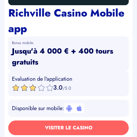
Richville Casino Mobile
app
Bonus mobile:
Jusqu'à 4 000 € + 400 tours
gratuits
Evaluation de l'application
3.0
/5.0
Disponible sur mobile:
VISITER LE CASINO