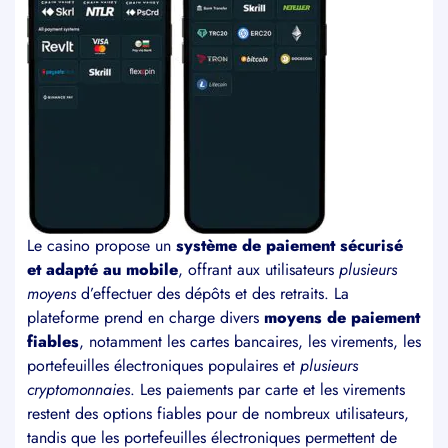
Le casino propose un
système de paiement sécurisé
et adapté au mobile
, offrant aux utilisateurs
plusieurs
moyens
d’effectuer des dépôts et des retraits. La
plateforme prend en charge divers
moyens de paiement
fiables
, notamment les cartes bancaires, les virements, les
portefeuilles électroniques populaires et
plusieurs
cryptomonnaies
. Les paiements par carte et les virements
restent des options fiables pour de nombreux utilisateurs,
tandis que les portefeuilles électroniques permettent de