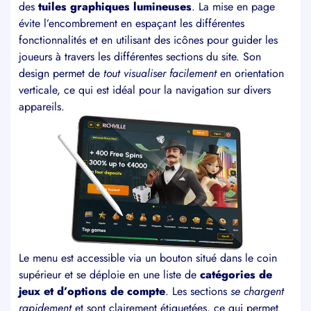
des
tuiles graphiques lumineuses
. La mise en page
évite l’encombrement en espaçant les différentes
fonctionnalités et en utilisant des icônes pour guider les
joueurs à travers les différentes sections du site. Son
design permet de
tout visualiser facilement
en orientation
verticale, ce qui est idéal pour la navigation sur divers
appareils.
Le menu est accessible via un bouton situé dans le coin
supérieur et se déploie en une liste de
catégories de
jeux et d’options de compte
. Les sections
se chargent
rapidement
et sont clairement étiquetées, ce qui permet