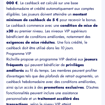
000 €
. Le cashback est calculé sur une base
hebdomadaire et crédité
automatiquement aux comptes
éligibles
. Les joueurs doivent atteindre un
montant
minimum de cashback de 5 €
pour recevoir le bonus.
Le cashback commence avec une
condition de mise de
x30
au premier niveau. Les
niveaux VIP supérieurs
bénéficient de conditions améliorées, notamment des
exigences de mise réduites
. Une fois crédité, le
cashback doit être utilisé
dans les 10 jours
.
Programme VIP
Richville propose un programme VIP destiné aux
joueurs
fréquents
qui peuvent bénéficier de
privilèges
améliorés
au fil du temps. Les membres peuvent profiter
d’avantages tels que des
plafonds de retrait augmentés
, un
cashback hebdomadaire avec des conditions améliorées,
ainsi qu’un accès à des
promotions exclusives
. D’autres
fonctionnalités peuvent inclure une
assistance
personnalisée
et un
traitement accéléré des
transactions
, selon le niveau VIP atteint.