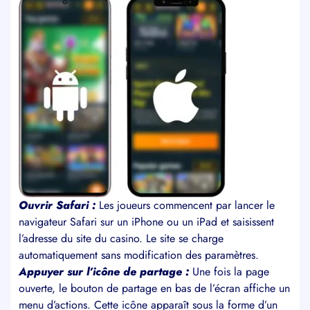
Ouvrir Safari :
Les joueurs commencent par lancer le
navigateur Safari sur un iPhone ou un iPad et saisissent
l’adresse du site du casino. Le site se charge
automatiquement sans modification des paramètres.
Appuyer sur l’icône de partage :
Une fois la page
ouverte, le bouton de partage en bas de l’écran affiche un
menu d’actions. Cette icône apparaît sous la forme d’un