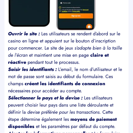
Ouvrir le site :
Les utilisateurs se rendent d’abord sur le
casino en ligne et appuient sur le bouton d’inscription
pour commencer. Le site de jeux
s’adapte bien à la taille
de l’écran
et maintient une mise en page
claire et
réactive
pendant tout le processus.
Saisir les identifiants :
L’email, le nom d’utilisateur et le
mot de passe sont saisis au début du formulaire. Ces
champs
créent les identifiants de connexion
nécessaires pour accéder au compte.
Sélectionner le pays et la devise :
Les utilisateurs
peuvent choisir leur pays dans une liste déroulante et
définir la
devise préférée pour les transactions
. Cette
étape détermine également les
moyens de paiement
disponibles
et les paramètres par défaut du compte.