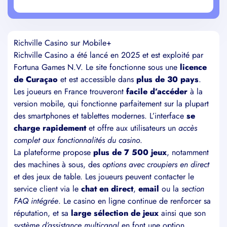
Richville Casino sur Mobile+
Richville Casino a été lancé en 2025 et est exploité par
Fortuna Games N.V. Le site fonctionne sous une
licence
de Curaçao
et est accessible dans
plus de 30 pays
.
Les joueurs en France trouveront
facile d’accéder
à la
version mobile, qui fonctionne parfaitement sur la plupart
des smartphones et tablettes modernes. L’interface
se
charge rapidement
et offre aux utilisateurs un
accès
complet aux fonctionnalités du casino
.
La plateforme propose
plus de 7 500 jeux
, notamment
des machines à sous, des
options avec croupiers en direct
et des jeux de table. Les joueurs peuvent contacter le
service client via le
chat en direct
,
email
ou la
section
FAQ intégrée
. Le casino en ligne continue de renforcer sa
réputation, et sa
large sélection de jeux
ainsi que son
système d’assistance multicanal
en font une option