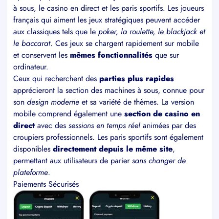
à sous, le casino en direct et les paris sportifs. Les joueurs
français qui aiment les jeux stratégiques peuvent accéder
aux classiques tels que le
poker, la roulette, le blackjack et
le baccarat
. Ces jeux se chargent rapidement sur mobile
et conservent les
mêmes fonctionnalités
que sur
ordinateur.
Ceux qui recherchent des
parties plus rapides
apprécieront la section des machines à sous, connue pour
son
design moderne
et sa variété de thèmes. La version
mobile comprend également une
section de casino en
direct
avec des
sessions en temps réel
animées par des
croupiers professionnels. Les paris sportifs sont également
disponibles
directement depuis le même site
,
permettant aux utilisateurs de parier
sans changer de
plateforme
.
Paiements Sécurisés