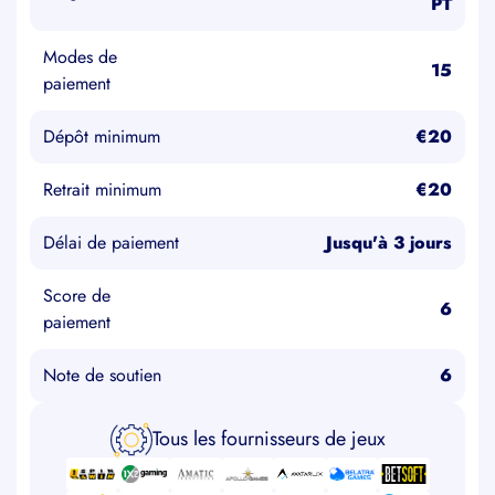
PT
Modes de
15
paiement
Dépôt minimum
€20
Retrait minimum
€20
Délai de paiement
Jusqu'à 3 jours
Score de
6
paiement
Note de soutien
6
Tous les fournisseurs de jeux